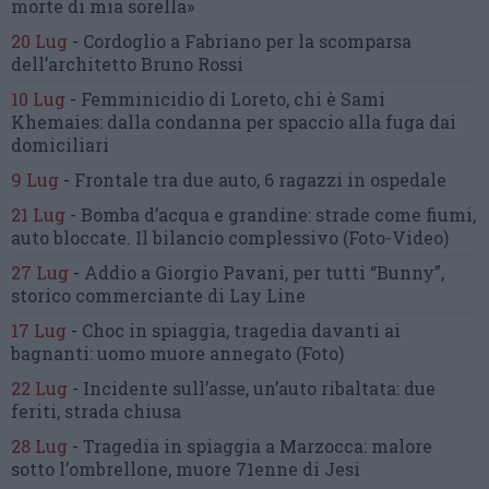
morte di mia sorella»
20 Lug
-
Cordoglio a Fabriano per la scomparsa
dell’architetto Bruno Rossi
10 Lug
-
Femminicidio di Loreto, chi è Sami
Khemaies:
dalla condanna per spaccio
alla fuga dai
domiciliari
9 Lug
-
Frontale tra due auto,
6 ragazzi in ospedale
21 Lug
-
Bomba d’acqua e grandine:
strade come fiumi,
auto bloccate.
Il bilancio complessivo
(Foto-Video)
27 Lug
-
Addio a Giorgio Pavani,
per tutti “Bunny”,
storico commerciante di Lay Line
17 Lug
-
Choc in spiaggia,
tragedia davanti ai
bagnanti:
uomo muore annegato
(Foto)
22 Lug
-
Incidente sull’asse, un’auto ribaltata:
due
feriti, strada chiusa
28 Lug
-
Tragedia in spiaggia a Marzocca:
malore
sotto l’ombrellone,
muore 71enne di Jesi