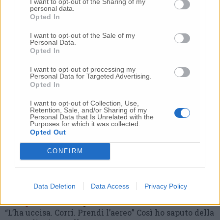
I want to opt-out of the Sharing of my
personal data.
prima la lite, poi la furia col coltello
Opted In
10 Lug
-
Femminicidio a Loreto.
Donna uccisa a
coltellate.
Fermato il compagno: “L’ho ammazzata”
I want to opt-out of the Sale of my
Personal Data.
(Foto-Video)
Opted In
26 Lug
-
Scontro tra auto e moto a Numana:
I want to opt-out of processing my
gravissimo un centauro
in eliambulanza a Torrette
Personal Data for Targeted Advertising.
Opted In
24 Lug
-
Maltrattamenti all’asilo, parla il sindaco:
«Notifica arrivata in mattinata,
anche i miei figli
I want to opt-out of Collection, Use,
sono andati lì»
Retention, Sale, and/or Sharing of my
Personal Data that Is Unrelated with the
2 Ago
-
Fermato col taser,
muore in ospedale dopo un
Purposes for which it was collected.
Opted Out
inseguimento.
Indagini in corso per accertare le
cause
CONFIRM
16 Lug
-
Tragedia a Marzocca,
donna travolta e uccisa
da un treno
(Foto)
9 Lug
-
Malore in casa, muore
il professore Pino Attili
Data Deletion
Data Access
Privacy Policy
10 Lug
-
«Le urla e il pianto di mia madre al telefono:
“L’ha uccisa. Corri. Prendi l’aereo”
Così ho saputo della