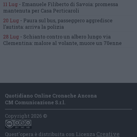
11 Lug
-
Emanuele Filiberto di Savoia:
promessa
mantenuta
per Casa Perticaroli
20 Lug
-
Paura sul bus, passeggero
aggredisce
l’autista: arriva la polizia
28 Lug
-
Schianto contro un albero
lungo via
Clementina:
malore al volante, muore un 70enne
Quotidiano Online Cronache Ancona
CM Comunicazione S.r.l.
Copyright 2026 ©
Creative
Quest'opera è distribuita con Licenza