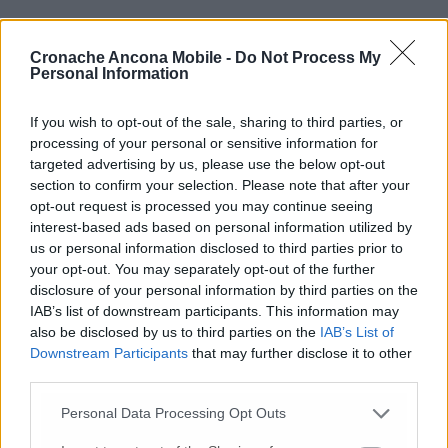
Cronache Ancona Mobile -
Do Not Process My
Personal Information
If you wish to opt-out of the sale, sharing to third parties, or
Commenti
processing of your personal or sensitive information for
targeted advertising by us, please use the below opt-out
Nessun commento presente
section to confirm your selection. Please note that after your
opt-out request is processed you may continue seeing
interest-based ads based on personal information utilized by
Commenta
us or personal information disclosed to third parties prior to
your opt-out. You may separately opt-out of the further
disclosure of your personal information by third parties on the
Commenta l'articolo
IAB’s list of downstream participants. This information may
also be disclosed by us to third parties on the
IAB’s List of
Downstream Participants
that may further disclose it to other
Gli articoli più letti
third parties.
24 Lug
-
Bimbi costretti a colpirsi da soli
e lasciati al
buio:
orrore all’asilo, arrestate due educatrici
Personal Data Processing Opt Outs
10 Lug
-
Luigia Fortunato,
l’ennesimo femminicidio: