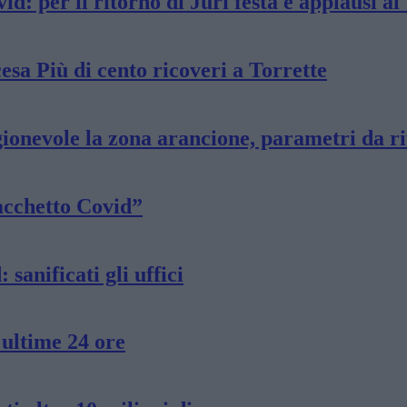
vid: per il ritorno di Juri festa e applausi
cesa Più di cento ricoveri a Torrette
gionevole la zona arancione, parametri da r
acchetto Covid”
sanificati gli uffici
 ultime 24 ore