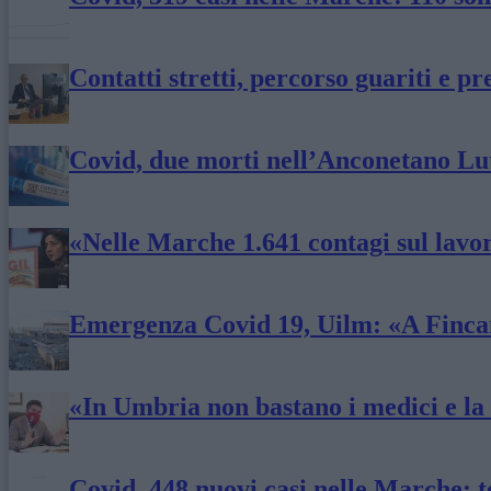
Contatti stretti, percorso guariti e p
Covid, due morti nell’Anconetano Lut
«Nelle Marche 1.641 contagi sul lavoro
Emergenza Covid 19, Uilm: «A Fincan
«In Umbria non bastano i medici e la
Covid, 448 nuovi casi nelle Marche: t