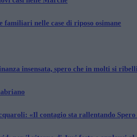
uovi casi nelle Marche
 e familiari nelle case di riposo osimane
anza insensata, spero che in molti si ribell
Fabriano
quaroli: «Il contagio sta rallentando Spero 