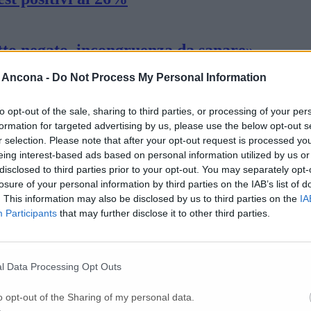
tto negato, incongruenza da sanare»
 Ancona -
Do Not Process My Personal Information
o il servizio mensa per la scuola primaria e 
to opt-out of the sale, sharing to third parties, or processing of your per
formation for targeted advertising by us, please use the below opt-out s
r selection. Please note that after your opt-out request is processed y
e le vittime nell’Anconetano
eing interest-based ads based on personal information utilized by us or
disclosed to third parties prior to your opt-out. You may separately opt-
losure of your personal information by third parties on the IAB’s list of
. This information may also be disclosed by us to third parties on the
IA
” 17 milioni a micro e piccole imprese Le r
Participants
that may further disclose it to other third parties.
ra
l Data Processing Opt Outs
o opt-out of the Sharing of my personal data.
cuole»