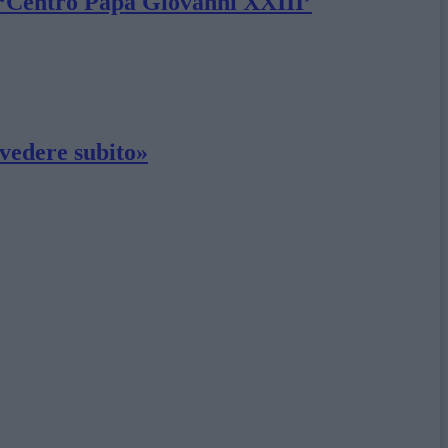
 al ‘Centro Papa Giovanni XXIII’
ivedere subito»