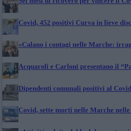
Sei mesi di ricovero per vincere il Co
Covid, 452 positivi Curva in lieve dis
«Calano i contagi nelle Marche: irra
Acquaroli e Carloni presentano il “P
Dipendenti comunali positivi al Covid: 
Covid, sette morti nelle Marche nelle