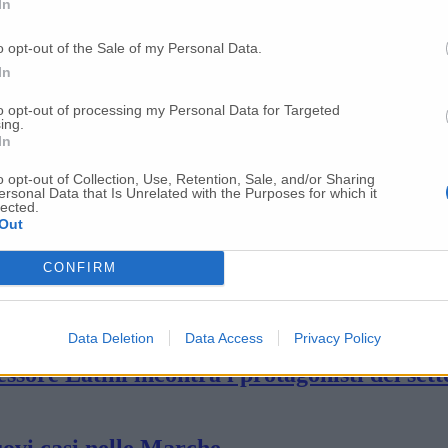
In
o opt-out of the Sale of my Personal Data.
lazioni al Garante
In
to opt-out of processing my Personal Data for Targeted
ing.
In
87 nell’Anconetano
o opt-out of Collection, Use, Retention, Sale, and/or Sharing
ersonal Data that Is Unrelated with the Purposes for which it
lected.
a Jesi e Santa Maria Nuova Venti dimessi, 10
Out
CONFIRM
ili nido di Arcevia e Cerreto D’Esi
Data Deletion
Data Access
Privacy Policy
essore Latini incontra i protagonisti del sett