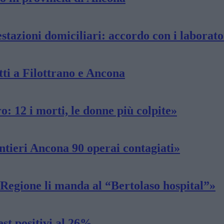
restazioni domiciliari: accordo con i laborat
ti a Filottrano e Ancona
: 12 i morti, le donne più colpite»
tieri Ancona 90 operai contagiati»
 Regione li manda al “Bertolaso hospital”»
est positivi al 26%