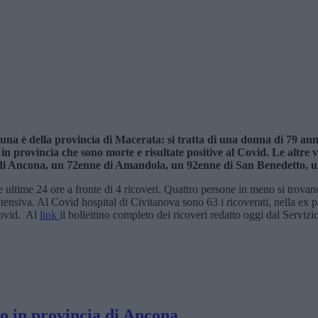
una è della provincia di Macerata: si tratta di una donna di 79 anni
 in provincia che sono morte e risultate positive al Covid. Le altr
 di Ancona, un 72enne di Amandola, un 92enne di San Benedetto, u
ultime 24 ore a fronte di 4 ricoveri. Quattro persone in meno si trovano 
tensiva. Al Covid hospital di Civitanova sono 63 i ricoverati, nella ex 
Covid. Al
link
il bolleitino completo dei ricoveri redatto oggi dal Servi
no in provincia di Ancona