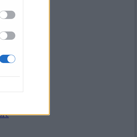
 nuovi ricoveri
ore