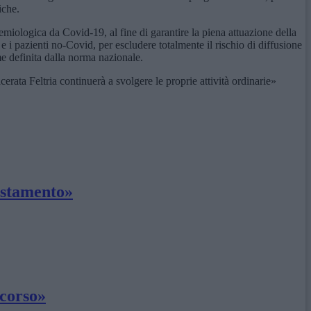
iche.
emiologica da Covid-19, al fine di garantire la piena attuazione della
i e i pazienti no-Covid, per escludere totalmente il rischio di diffusione
me definita dalla norma nazionale.
ata Feltria continuerà a svolgere le proprie attività ordinarie»
postamento»
ncorso»