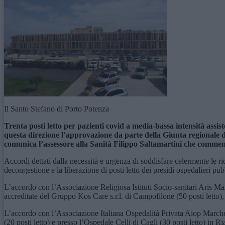
Il Santo Stefano di Porto Potenza
Trenta posti letto per pazienti covid a media-bassa intensità assi
questa direzione l’approvazione da parte della Giunta regionale
comunica l’assessore alla Sanità Filippo Saltamartini che commen
Accordi dettati dalla necessità e urgenza di soddisfare celermente le ric
decongestione e la liberazione di posti letto dei presidi ospedalieri pu
L’accordo con l’Associazione Religiosa Istituti Socio-sanitari Aris Mar
accreditate del Gruppo Kos Care s.r.l. di Campofilone (50 posti letto), 
L’accordo con l’Associazione Italiana Ospedalità Privata Aiop Marche 
(20 posti letto) e presso l’Ospedale Celli di Cagli (30 posti letto) in R