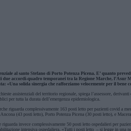
stenziale al santo Stefano di Porto Potenza Picena. E’ quanto preved
 di due accordi-quadro temporanei tra la Regione Marche, l’Asur 
ta: «Una solida sinergia che rafforziamo velocemente per il bene 
hieste assistenziali del territorio regionale, spiega l’assessore, derivan
bblici per tutta la durata dell’emergenza epidemiologica.
che riguarda complessivamente 163 posti letto per pazienti covid a media
Ancona (43 posti letto), Porto Potenza Picena (30 posti letto), e Macerata
riguarda invece complessivamente 50 posti letto ospedalieri per pazient
iabilitazione intensiva ospedaliera. «Tutti i posti letto – si legge in un