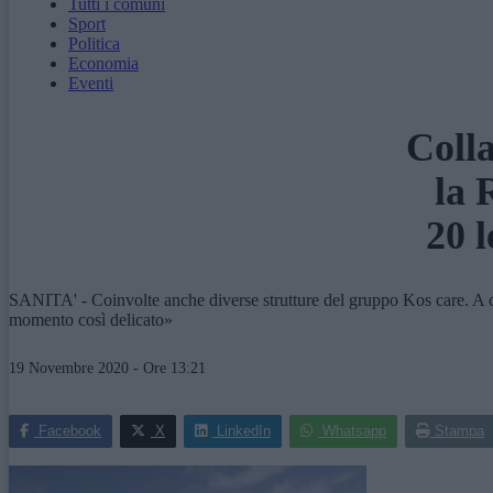
Tutti i comuni
Sport
Politica
Economia
Eventi
Colla
la 
20 l
SANITA' - Coinvolte anche diverse strutture del gruppo Kos care. A c
momento così delicato»
19 Novembre 2020 - Ore 13:21
Facebook
X
LinkedIn
Whatsapp
Stampa