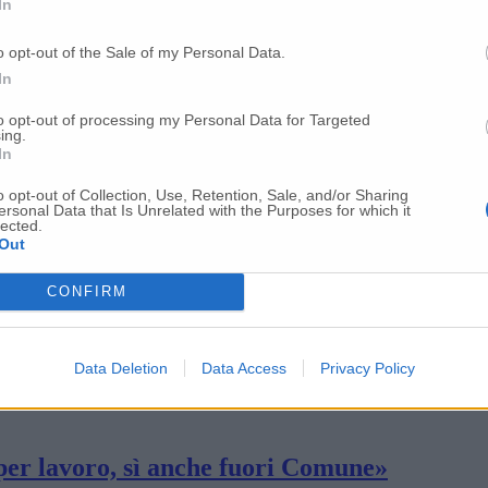
In
o opt-out of the Sale of my Personal Data.
2 casi positivi
In
to opt-out of processing my Personal Data for Targeted
ing.
77 nell’Anconetano
In
o opt-out of Collection, Use, Retention, Sale, and/or Sharing
ersonal Data that Is Unrelated with the Purposes for which it
re 11 vittime nelle Marche
lected.
Out
CONFIRM
so, apriamo il quarto modulo a Civitanova M
Data Deletion
Data Access
Privacy Policy
perata la soglia critica dei ricoveri per C
e per lavoro, sì anche fuori Comune»