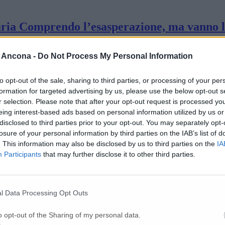
ia Comprendo l’esasperazione, ma vanno lim
 Ancona -
Do Not Process My Personal Information
 vittime nell’Anconetano
to opt-out of the sale, sharing to third parties, or processing of your per
formation for targeted advertising by us, please use the below opt-out s
i Marche: «Potenziare subito le Usca»
r selection. Please note that after your opt-out request is processed y
eing interest-based ads based on personal information utilized by us or
disclosed to third parties prior to your opt-out. You may separately opt-
losure of your personal information by third parties on the IAB’s list of
nde l’incidenza dei positivi sul totale dei te
. This information may also be disclosed by us to third parties on the
IA
Participants
that may further disclose it to other third parties.
he Sono otto i morti in 24 ore
l Data Processing Opt Outs
tamponi per i positivi»
o opt-out of the Sharing of my personal data.