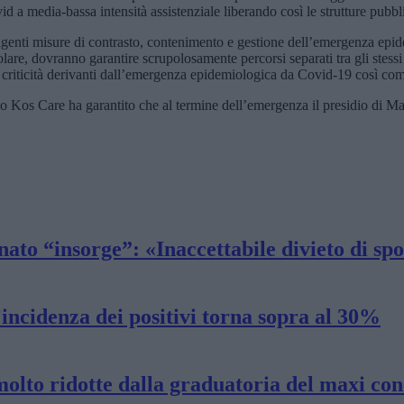
covid a media-bassa intensità assistenziale liberando così le strutture pubbl
e vigenti misure di contrasto, contenimento e gestione dell’emergenza epid
icolare, dovranno garantire scrupolosamente percorsi separati tra gli stess
le criticità derivanti dall’emergenza epidemiologica da Covid-19 così co
os Care ha garantito che al termine dell’emergenza il presidio di Macer
anato “insorge”: «Inaccettabile divieto di s
incidenza dei positivi torna sopra al 30%
molto ridotte dalla graduatoria del maxi co