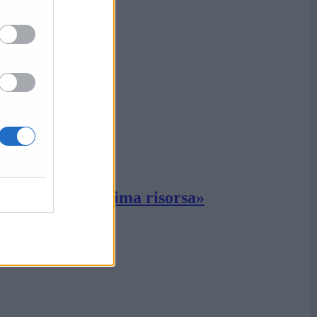
a è la nostra ultima risorsa»
ovid»