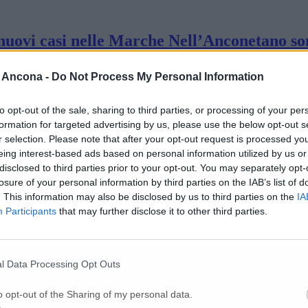
 nuovi casi nelle Marche Nell’Anconetano so
 Ancona -
Do Not Process My Personal Information
n quarantena, due contagi nella casa di ripos
to opt-out of the sale, sharing to third parties, or processing of your per
formation for targeted advertising by us, please use the below opt-out s
r selection. Please note that after your opt-out request is processed y
tagi in crescita, fate uscire di casa i ragazz
eing interest-based ads based on personal information utilized by us or
disclosed to third parties prior to your opt-out. You may separately opt-
losure of your personal information by third parties on the IAB’s list of
indacati se ne vanno Quelli che restano raggi
. This information may also be disclosed by us to third parties on the
IA
Participants
that may further disclose it to other third parties.
177 nell’Anconetano
l Data Processing Opt Outs
o opt-out of the Sharing of my personal data.
 a palazzo comunale