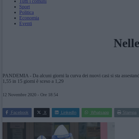
Tutti i comuni
Sport
Politica
Economia
Eventi
Nell
PANDEMIA - Da alcuni giorni la curva dei nuovi casi si sta assestando, 
1,55 in 15 giorni è sceso a 1,29
12 Novembre 2020 - Ore 18:54
Facebook
X
LinkedIn
Whatsapp
Stampa