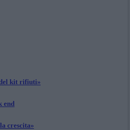
el kit rifiuti»
k end
la crescita»