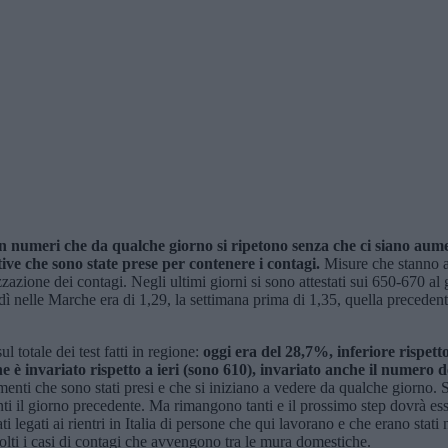
n numeri che da qualche giorno si ripetono senza che ci siano aumen
tive che sono state prese per contenere i contagi.
Misure che stanno av
zzazione dei contagi. Negli ultimi giorni si sono attestati sui 650-670 a
erdì nelle Marche era di 1,29, la settimana prima di 1,35, quella precede
 totale dei test fatti in regione:
oggi era del 28,7%, inferiore rispett
e è invariato rispetto a ieri (sono 610), invariato anche il numero de
enti che sono stati presi e che si iniziano a vedere da qualche giorno.
anti il giorno precedente. Ma rimangono tanti e il prossimo step dovrà es
 legati ai rientri in Italia di persone che qui lavorano e che erano stati n
olti i casi di contagi che avvengono tra le mura domestiche.