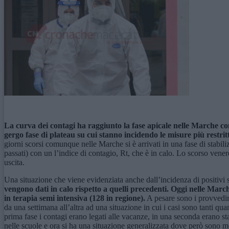
La curva dei contagi ha raggiunto la fase apicale nelle Marche co
gergo fase di plateau su cui stanno incidendo le misure più restrit
giorni scorsi comunque nelle Marche si è arrivati in una fase di stabili
passati) con un l’indice di contagio, Rt, che è in calo. Lo scorso ven
uscita.
Una situazione che viene evidenziata anche dall’incidenza di positivi sul
vengono dati in calo rispetto a quelli precedenti. Oggi nelle March
in terapia semi intensiva (128 in regione).
A pesare sono i provvedim
da una settimana all’altra ad una situazione in cui i casi sono tanti qu
prima fase i contagi erano legati alle vacanze, in una seconda erano stati
nelle scuole e ora si ha una situazione generalizzata dove però sono m