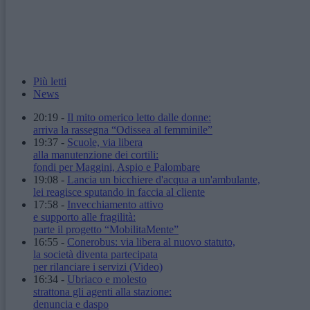
Più letti
News
20:19
-
Il mito omerico letto dalle donne:
arriva la rassegna “Odissea al femminile”
19:37
-
Scuole, via libera
alla manutenzione dei cortili:
fondi per Maggini, Aspio e Palombare
19:08
-
Lancia un bicchiere d'acqua a un'ambulante,
lei reagisce sputando in faccia al cliente
17:58
-
Invecchiamento attivo
e supporto alle fragilità:
parte il progetto “MobilitaMente”
16:55
-
Conerobus: via libera al nuovo statuto,
la società diventa partecipata
per rilanciare i servizi
(Video)
16:34
-
Ubriaco e molesto
strattona gli agenti alla stazione:
denuncia e daspo