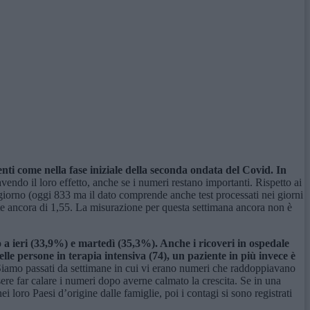
ti come nella fase iniziale della seconda ondata del Covid. In
endo il loro effetto, anche se i numeri restano importanti. Rispetto ai
l giorno (oggi 833 ma il dato comprende anche test processati nei giorni
nte ancora di 1,55. La misurazione per questa settimana ancora non è
o a ieri (33,9%) e martedì (35,3%). Anche i ricoveri in ospedale
lle persone in terapia intensiva (74), un paziente in più invece è
 Siamo passati da settimane in cui vi erano numeri che raddoppiavano
sere far calare i numeri dopo averne calmato la crescita. Se in una
ei loro Paesi d’origine dalle famiglie, poi i contagi si sono registrati