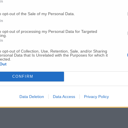
In
o opt-out of the Sale of my Personal Data.
nconetano
In
to opt-out of processing my Personal Data for Targeted
ing.
per l’isolamento dei positivi
In
o opt-out of Collection, Use, Retention, Sale, and/or Sharing
ersonal Data that Is Unrelated with the Purposes for which it
102 quelli nell’Anconetano
lected.
Out
CONFIRM
a conquista per l’umanità»
Data Deletion
Data Access
Privacy Policy
no positivi al Covid