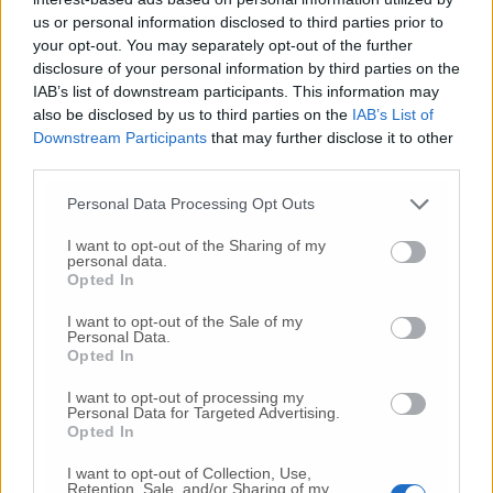
us or personal information disclosed to third parties prior to
your opt-out. You may separately opt-out of the further
disclosure of your personal information by third parties on the
Commenti
IAB’s list of downstream participants. This information may
also be disclosed by us to third parties on the
IAB’s List of
Nessun commento presente
Downstream Participants
that may further disclose it to other
third parties.
Commenta
Personal Data Processing Opt Outs
I want to opt-out of the Sharing of my
personal data.
Opted In
Commenta l'articolo
I want to opt-out of the Sale of my
Gli articoli più letti
Personal Data.
Opted In
24 Lug
-
Bimbi costretti a colpirsi da soli
e lasciati al
I want to opt-out of processing my
buio:
orrore all’asilo, arrestate due educatrici
Personal Data for Targeted Advertising.
Opted In
10 Lug
-
Luigia Fortunato,
l’ennesimo femminicidio:
prima la lite, poi la furia col coltello
I want to opt-out of Collection, Use,
Retention, Sale, and/or Sharing of my