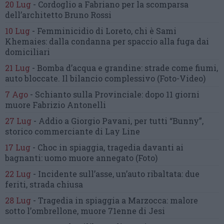
20 Lug
-
Cordoglio a Fabriano per la scomparsa
dell’architetto Bruno Rossi
10 Lug
-
Femminicidio di Loreto, chi è Sami
Khemaies:
dalla condanna per spaccio
alla fuga dai
domiciliari
21 Lug
-
Bomba d’acqua e grandine:
strade come fiumi,
auto bloccate.
Il bilancio complessivo
(Foto-Video)
7 Ago
-
Schianto sulla Provinciale:
dopo 11 giorni
muore Fabrizio Antonelli
27 Lug
-
Addio a Giorgio Pavani,
per tutti “Bunny”,
storico commerciante di Lay Line
17 Lug
-
Choc in spiaggia,
tragedia davanti ai
bagnanti:
uomo muore annegato
(Foto)
22 Lug
-
Incidente sull’asse, un’auto ribaltata:
due
feriti, strada chiusa
28 Lug
-
Tragedia in spiaggia a Marzocca:
malore
sotto l’ombrellone,
muore 71enne di Jesi