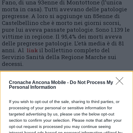
Fano, di una 93enne di Montottone (l’unica
morta in casa). Tutti avevano delle patologie
pregresse. A loro si aggiunge un 85enne di
Castelbellino che è morto nei giorni scorsi,
pure lui aveva passate patologie. Sono 1.139 le
vittime in regione. Il 95,4% dei morti aveva
delle pregresse patologie. L’età media è di 81
anni. Al
il bollettino completo del
link
Servizio Sanità della Regione Marche sui
decessi.
Cronache Ancona Mobile -
Do Not Process My
Personal Information
© RIPRODUZIONE RISERVATA
Vai alla home
If you wish to opt-out of the sale, sharing to third parties, or
processing of your personal or sensitive information for
targeted advertising by us, please use the below opt-out
section to confirm your selection. Please note that after your
opt-out request is processed you may continue seeing
interest-based ads based on personal information utilized by