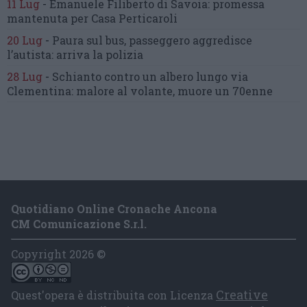
11 Lug
-
Emanuele Filiberto di Savoia:
promessa
mantenuta
per Casa Perticaroli
20 Lug
-
Paura sul bus, passeggero
aggredisce
l’autista: arriva la polizia
28 Lug
-
Schianto contro un albero
lungo via
Clementina:
malore al volante, muore un 70enne
Quotidiano Online Cronache Ancona
CM Comunicazione S.r.l.
Copyright 2026 ©
Creative
Quest'opera è distribuita con Licenza