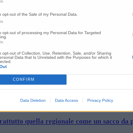
In
varlo prima del giudizio del Tar potrebbe 
o opt-out of the Sale of my Personal Data.
In
i via Sbrozzola: parere favorevole dell’Anas
to opt-out of processing my Personal Data for Targeted
ing.
In
 Osimo si sta isolando su tutto»
o opt-out of Collection, Use, Retention, Sale, and/or Sharing
ersonal Data that Is Unrelated with the Purposes for which it
lected.
Out
gnaloni scrive ad Acquaroli «per siglare un p
CONFIRM
ne: ordine del giorno ritirato e niente voto 
Data Deletion
Data Access
Privacy Policy
oprattutto quella regionale come un sacco da