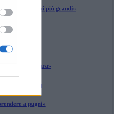
generare problemi più grandi»
atto di legislatura»
nella Sala Gialla
 prendere a pugni»