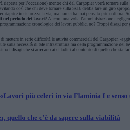
rrà riaperta per l’occasione) mentre chi dal Cargopier vorrà tornare sul
evitando così che chi deve tornare sulla Ss16 debba fare un giro sproposit
er riaprire in sicurezza la via, ma non ci ha mai pensato prima di ora. S
i nel periodo dei lavori?
Ancora una volta l’amministrazione negligentem
na programmazione cronologica dei lavori pubblici no? Troppi disagi per
di mettere in serie difficoltà le attività commerciali del Cargopier. -ag
e sulla necessità di tale infrastruttura ma della programmazione dei lavor
imo i disagi che si arrecano ai cittadini al contrario di quello che sta fa
: «Lavori più celeri in via Flaminia I e sen
, quello che c’è da sapere sulla viabilità