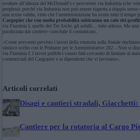
svoltare all’altezza del McDonald’s e percorrere via Industria (che ve
perplessi: perché via Industria non può essere riaperta a doppio senso 
una scusa valida, visto che l’amministrazione ha avuto tutto il tempo p
Cargopier che con molta probabilità subiranno un calo dei profitt
via Flaminia I, quello dei Tre Archi, gli asfalti… tutto adesso. Ma u
paralizzata dai cantieri» conclude il comunicato.
«Come avevamo previsto i lavori della rotatoria sulla Statale rischiano 
sindaco scelto con le Primarie per le Amministrative 202 – Non si discut
via Flaminia I. I lavori pubblici vanno fatti cercando di limitare al mass
commerciali del Cargopier e ai dipendenti che vi lavorano».
Articoli correlati
Disagi e cantieri stradali, Giacchetti
Cantiere per la rotatoria al Cargo Pier