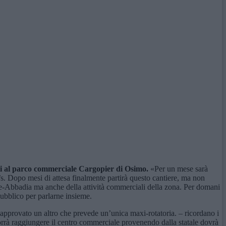
i al parco commerciale
Cargopier
di Osimo
.
«Per un mese sarà
s. Dopo mesi di attesa finalmente partirà questo cantiere, ma non
ne-Abbadia ma anche della attività commerciali della zona. Per domani
ubblico per parlarne insieme.
o approvato un altro che prevede un’unica maxi-rotatoria. – ricordano i
vorrà raggiungere il centro commerciale provenendo dalla statale dovrà