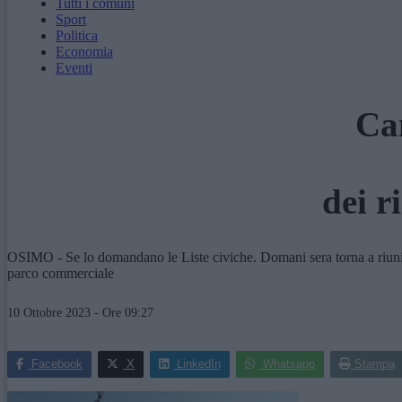
Tutti i comuni
Sport
Politica
Economia
Eventi
Can
dei r
OSIMO - Se lo domandano le Liste civiche. Domani sera torna a riunir
parco commerciale
10 Ottobre 2023 - Ore 09:27
Facebook
X
LinkedIn
Whatsapp
Stampa