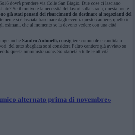
la Ss16 dovrà prendere via Colle San Biagio. Due cose ci lasciano
ato? Se il motivo è la necessità dei lavori sulla strada, questa non è
ono già stati pensati dei risarcimenti da destinare ai negozianti del
ente si è lasciata trascinare dagli eventi: questo cantiere, quello in
 gli osimani, che al momento se la devono vedere con una città
giunge anche
Sandro Antonelli,
consigliere comunale e candidato
i, del tutto sbagliata se si considera l’altro cantiere già avviato su
cendo questa amministrazione. Solidarietà a tutte le attività
so unico alternato prima di novembre»