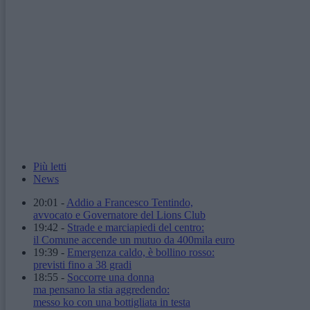
Più letti
News
20:01
-
Addio a Francesco Tentindo,
avvocato e Governatore del Lions Club
19:42
-
Strade e marciapiedi del centro:
il Comune accende un mutuo da 400mila euro
19:39
-
Emergenza caldo, è bollino rosso:
previsti fino a 38 gradi
18:55
-
Soccorre una donna
ma pensano la stia aggredendo:
messo ko con una bottigliata in testa