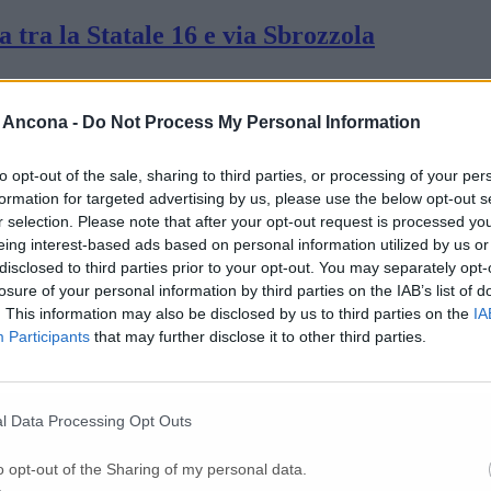
a tra la Statale 16 e via Sbrozzola
 al Cargopier, il sindaco: «Ho convocato un
 Ancona -
Do Not Process My Personal Information
to opt-out of the sale, sharing to third parties, or processing of your per
 16: prescritta la sorveglianza archeologica
formation for targeted advertising by us, please use the below opt-out s
r selection. Please note that after your opt-out request is processed y
eing interest-based ads based on personal information utilized by us or
disclosed to third parties prior to your opt-out. You may separately opt-
i, campi di calcio, ciclabili e rotatoria al
losure of your personal information by third parties on the IAB’s list of
. This information may also be disclosed by us to third parties on the
IA
Participants
that may further disclose it to other third parties.
16: partono i lavori di realizzazione
l Data Processing Opt Outs
Osimo perde i 2 milioni e 800 mila euro per
o opt-out of the Sharing of my personal data.