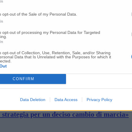
In
 «Per le Comunali 2024 pronti al dialogo c
o opt-out of the Sale of my Personal Data.
In
sindaco: «Rfi ha scritto al Comune di voler i
to opt-out of processing my Personal Data for Targeted
ing.
In
etella: il Tar Marche invita Comune e Regio
o opt-out of Collection, Use, Retention, Sale, and/or Sharing
ersonal Data that Is Unrelated with the Purposes for which it
lected.
Out
 nuova manifestazione per la viabilità
CONFIRM
«Dino Latini si dimetta dal proprio incaric
Data Deletion
Data Access
Privacy Policy
 strategia per un deciso cambio di marcia»