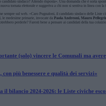
tro candidato sindaco? Attendo risposta». Una domanda che è sorta spon
ova tornata elettorale e suggeriva a chi non si sentiva in linea con la f
 rime sempre sul web. «Caro Pugnaloni, il candidato sindaco delle Liste 
o Pd, le medesime primarie, invocate da
Paola Andreoni, Mauro Pellegri
rebbero perderle? Faresti bene a pensare ai candidati della tua colaizio
rtante (solo) vincere le Comunali ma avere
 con più benessere e qualità dei servizi»
il bilancio 2024-2026: le Liste civiche esco