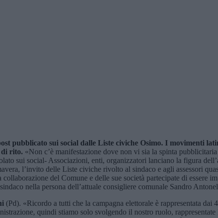
st pubblicato sui social dalle Liste civiche Osimo. I movimenti la
di rito
.
«Non c’è manifestazione dove non vi sia la spinta pubblicitaria 
to sui social- Associazioni, enti, organizzatori lanciano la figura dell’
vera, l’invito delle Liste civiche rivolto al sindaco e agli assessori qua
collaborazione del Comune e delle sue società partecipate di essere impar
 sindaco nella persona dell’attuale consigliere comunale Sandro Antonell
ni
(Pd). «Ricordo a tutti che la campagna elettorale è rappresentata dai
strazione, quindi stiamo solo svolgendo il nostro ruolo, rappresentate l