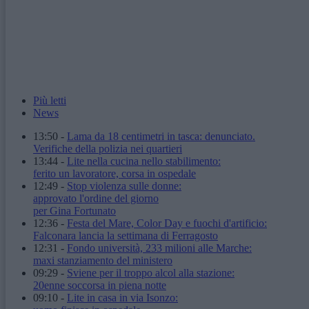
Più letti
News
13:50
-
Lama da 18 centimetri in tasca: denunciato.
Verifiche della polizia nei quartieri
13:44
-
Lite nella cucina nello stabilimento:
ferito un lavoratore, corsa in ospedale
12:49
-
Stop violenza sulle donne:
approvato l'ordine del giorno
per Gina Fortunato
12:36
-
Festa del Mare, Color Day e fuochi d'artificio:
Falconara lancia la settimana di Ferragosto
12:31
-
Fondo università, 233 milioni alle Marche:
maxi stanziamento del ministero
09:29
-
Sviene per il troppo alcol alla stazione:
20enne soccorsa in piena notte
09:10
-
Lite in casa in via Isonzo: