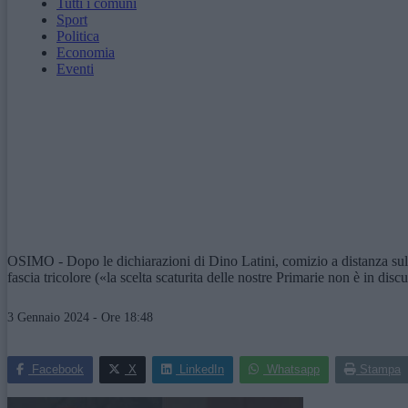
Tutti i comuni
Sport
Politica
Economia
Eventi
OSIMO - Dopo le dichiarazioni di Dino Latini, comizio a distanza sul w
fascia tricolore («la scelta scaturita delle nostre Primarie non è in dis
3 Gennaio 2024 - Ore 18:48
Facebook
X
LinkedIn
Whatsapp
Stampa