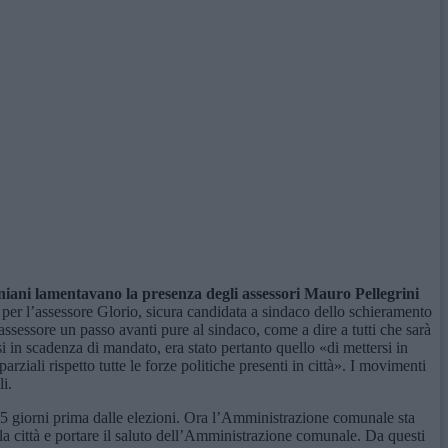
tiniani lamentavano la presenza
degli assessori
Mauro
Pellegrini
per l’assessore Glorio, sicura candidata a sindaco dello schieramento
assessore un passo avanti pure al sindaco, come a dire a tutti che sarà
si in scadenza di mandato, era stato pertanto quello «di mettersi in
ziali rispetto tutte le forze politiche presenti in città». I movimenti
i.
 45 giorni prima dalle elezioni. Ora l’Amministrazione comunale sta
a città e portare il saluto dell’Amministrazione comunale. Da questi