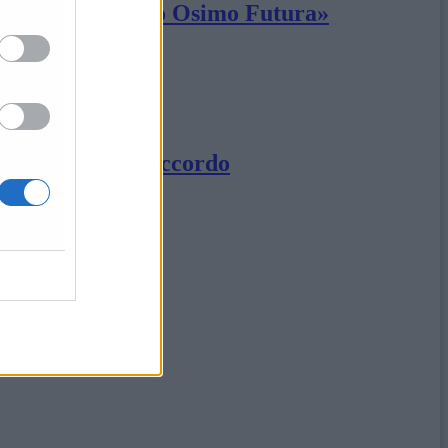
on M5S e Progetto Osimo Futura»
ndietro i locali»
ne a mettersi d’accordo
o in Regione»