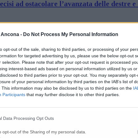
si ad ostacolare l’avanzata delle destre e l
tto Osimo Futura: «Uno spreco non trovare
 Ancona -
Do Not Process My Personal Information
er arginare i futuri eventi calamitosi»
to opt-out of the sale, sharing to third parties, or processing of your per
formation for targeted advertising by us, please use the below opt-out s
r selection. Please note that after your opt-out request is processed y
eing interest-based ads based on personal information utilized by us or
e, le Liste civiche a confronto con gli esper
disclosed to third parties prior to your opt-out. You may separately opt-
losure of your personal information by third parties on the IAB’s list of
. This information may also be disclosed by us to third parties on the
IA
gli di quartiere di Osimo, preludio alle Com
Participants
that may further disclose it to other third parties.
 Ginnetti unica occasione per essere candid
l Data Processing Opt Outs
o opt-out of the Sharing of my personal data.