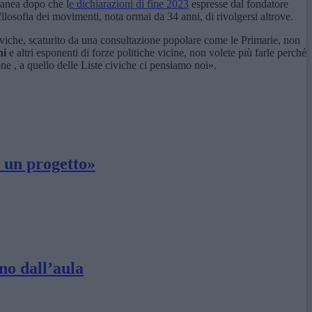
tanea dopo che l
e dichiarazioni di fine 2023
espresse dal fondatore
ilosofia dei movimenti, nota ormai da 34 anni, di rivolgersi altrove.
civiche, scaturito da una consultazione popolare come le Primarie, non
ni
e altri esponenti di forze politiche vicine, non volete più farle perché
ne , a quello delle Liste civiche ci pensiamo noi».
 un progetto»
no dall’aula