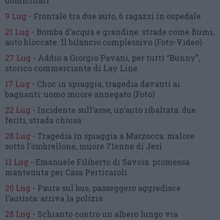
domiciliari
9 Lug
-
Frontale tra due auto,
6 ragazzi in ospedale
21 Lug
-
Bomba d’acqua e grandine:
strade come fiumi,
auto bloccate.
Il bilancio complessivo
(Foto-Video)
27 Lug
-
Addio a Giorgio Pavani,
per tutti “Bunny”,
storico commerciante di Lay Line
17 Lug
-
Choc in spiaggia,
tragedia davanti ai
bagnanti:
uomo muore annegato
(Foto)
22 Lug
-
Incidente sull’asse, un’auto ribaltata:
due
feriti, strada chiusa
28 Lug
-
Tragedia in spiaggia a Marzocca:
malore
sotto l’ombrellone,
muore 71enne di Jesi
11 Lug
-
Emanuele Filiberto di Savoia:
promessa
mantenuta
per Casa Perticaroli
20 Lug
-
Paura sul bus, passeggero
aggredisce
l’autista: arriva la polizia
28 Lug
-
Schianto contro un albero
lungo via