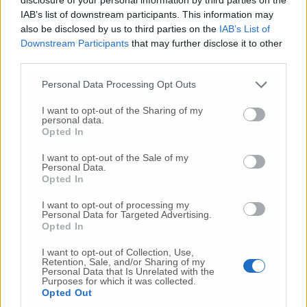
accompagnati sono stati destinati ad un
IAB’s list of downstream participants. This information may
centro per Minori a Campobasso e 1, risultato
also be disclosed by us to third parties on the
IAB’s List of
infraquattordicenne, è stato preso in carico
Downstream Participants
that may further disclose it to other
dal Comune di Ancona.
third parties.
Personal Data Processing Opt Outs
(Ultimo aggiornamento delle 19.36)
I want to opt-out of the Sharing of my
personal data.
Opted In
© RIPRODUZIONE RISERVATA
I want to opt-out of the Sale of my
Personal Data.
Vai alla home
Opted In
I want to opt-out of processing my
Personal Data for Targeted Advertising.
Opted In
I want to opt-out of Collection, Use,
Retention, Sale, and/or Sharing of my
Personal Data that Is Unrelated with the
Purposes for which it was collected.
Opted Out
Commenti