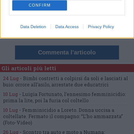
CONFIRM
Nessun commento presente
Data Deletion
Data Access
Privacy Policy
Commenta
Commenta l'articolo
Gli articoli più letti
24 Lug
-
Bimbi costretti a colpirsi da soli
e lasciati al
buio:
orrore all’asilo, arrestate due educatrici
10 Lug
-
Luigia Fortunato,
l’ennesimo femminicidio:
prima la lite, poi la furia col coltello
10 Lug
-
Femminicidio a Loreto.
Donna uccisa a
coltellate.
Fermato il compagno: “L’ho ammazzata”
(Foto-Video)
26 Lug
-
Scontro tra auto e moto a Numana: