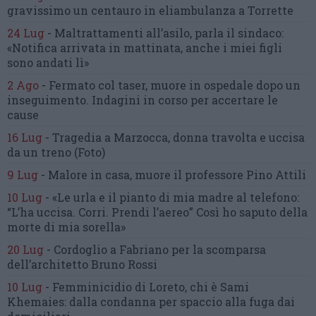
gravissimo un centauro
in eliambulanza a Torrette
24 Lug
-
Maltrattamenti all’asilo, parla il sindaco:
«Notifica arrivata in mattinata,
anche i miei figli
sono andati lì»
2 Ago
-
Fermato col taser,
muore in ospedale dopo un
inseguimento.
Indagini in corso per accertare le
cause
16 Lug
-
Tragedia a Marzocca,
donna travolta e uccisa
da un treno
(Foto)
9 Lug
-
Malore in casa, muore
il professore Pino Attili
10 Lug
-
«Le urla e il pianto di mia madre al telefono:
“L’ha uccisa. Corri. Prendi l’aereo”
Così ho saputo della
morte di mia sorella»
20 Lug
-
Cordoglio a Fabriano per la scomparsa
dell’architetto Bruno Rossi
10 Lug
-
Femminicidio di Loreto, chi è Sami
Khemaies:
dalla condanna per spaccio
alla fuga dai