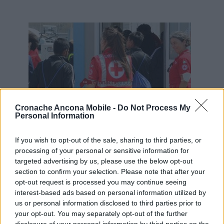
Cronache Ancona Mobile -
Do Not Process My
Personal Information
If you wish to opt-out of the sale, sharing to third parties, or
processing of your personal or sensitive information for
La Croce Rossa al porto di Ancona
targeted advertising by us, please use the below opt-out
Al termine delle operazioni di prima
section to confirm your selection. Please note that after your
accoglienza, i 59 uomini sono stati trasferiti,
opt-out request is processed you may continue seeing
secondo le indicazioni fornite dal Ministero
interest-based ads based on personal information utilized by
dell’Interno, presso le varie strutture di
us or personal information disclosed to third parties prior to
your opt-out. You may separately opt-out of the further
accoglienza in Abruzzo, mentre 4 minori non
disclosure of your personal information by third parties on the