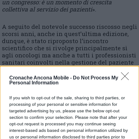
un congresso: è un momento di crescita
collettiva al servizio dei pazienti
».
A seguito del notevole successo riscosso negli
scorsi anni, anche in quest’ultima edizione,
dunque, è stato riproposto l’incontro
scientifico che si rivolge principalmente sì
agli oncologi ma anche a tutti i professionisti
sanitari coinvolti nella gestione del paziente
oncologico, e che sono interessati ad
approfondire le proprie conoscenze
Cronache Ancona Mobile -
Do Not Process My
soprattutto in merito alle novità terapeutiche
Personal Information
per i pazienti affetti da tumori solidi per cui
oggi sono disponibili nuovi farmaci e nuove
If you wish to opt-out of the sale, sharing to third parties, or
terapie innovative, ma anche un’opportunità
processing of your personal or sensitive information for
per la scelta della strategia e della sequenza
targeted advertising by us, please use the below opt-out
section to confirm your selection. Please note that after your
come elementi fondamentali per il miglior
opt-out request is processed you may continue seeing
trattamento del paziente oncologico. Grazie
interest-based ads based on personal information utilized by
anche alla collaborazione attiva dei
us or personal information disclosed to third parties prior to