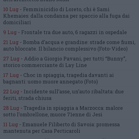
10 Lug
-
Femminicidio di Loreto, chi è Sami
Khemaies:
dalla condanna per spaccio
alla fuga dai
domiciliari
9 Lug
-
Frontale tra due auto,
6 ragazzi in ospedale
21 Lug
-
Bomba d’acqua e grandine:
strade come fiumi,
auto bloccate.
Il bilancio complessivo
(Foto-Video)
27 Lug
-
Addio a Giorgio Pavani,
per tutti “Bunny”,
storico commerciante di Lay Line
17 Lug
-
Choc in spiaggia,
tragedia davanti ai
bagnanti:
uomo muore annegato
(Foto)
22 Lug
-
Incidente sull’asse, un’auto ribaltata:
due
feriti, strada chiusa
28 Lug
-
Tragedia in spiaggia a Marzocca:
malore
sotto l’ombrellone,
muore 71enne di Jesi
11 Lug
-
Emanuele Filiberto di Savoia:
promessa
mantenuta
per Casa Perticaroli