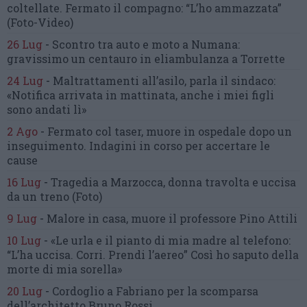
coltellate.
Fermato il compagno: “L’ho ammazzata”
(Foto-Video)
26 Lug
-
Scontro tra auto e moto a Numana:
gravissimo un centauro
in eliambulanza a Torrette
24 Lug
-
Maltrattamenti all’asilo, parla il sindaco:
«Notifica arrivata in mattinata,
anche i miei figli
sono andati lì»
2 Ago
-
Fermato col taser,
muore in ospedale dopo un
inseguimento.
Indagini in corso per accertare le
cause
16 Lug
-
Tragedia a Marzocca,
donna travolta e uccisa
da un treno
(Foto)
9 Lug
-
Malore in casa, muore
il professore Pino Attili
10 Lug
-
«Le urla e il pianto di mia madre al telefono:
“L’ha uccisa. Corri. Prendi l’aereo”
Così ho saputo della
morte di mia sorella»
20 Lug
-
Cordoglio a Fabriano per la scomparsa
dell’architetto Bruno Rossi