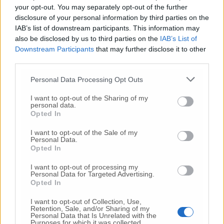
coordinatori dei meeting locali e dei referenti
your opt-out. You may separately opt-out of the further
regionali e nazionali ed il sostegno e pubblica
disclosure of your personal information by third parties on the
durante il congresso, è stato possibile offrire
IAB’s list of downstream participants. This information may
un aggiornamento concreto e di rilevanza
also be disclosed by us to third parties on the
IAB’s List of
nella regione Marche.
Downstream Participants
that may further disclose it to other
third parties.
Personal Data Processing Opt Outs
L’intervento della prof.ssa Rossana Berardi
I want to opt-out of the Sharing of my
personal data.
Opted In
L’intervento del dr. Renato Bisonni
I want to opt-out of the Sale of my
Personal Data.
Opted In
(clicca per ingrandire)
I want to opt-out of processing my
Personal Data for Targeted Advertising.
Opted In
(clicca per ingrandire)
I want to opt-out of Collection, Use,
Retention, Sale, and/or Sharing of my
Personal Data that Is Unrelated with the
(clicca per ingrandire)
Purposes for which it was collected.