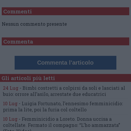
Commenti
Nessun commento presente
Commenta
Commenta l'articolo
Gli articoli più letti
24 Lug
-
Bimbi costretti a colpirsi da soli
e lasciati al
buio:
orrore all’asilo, arrestate due educatrici
10 Lug
-
Luigia Fortunato,
l’ennesimo femminicidio:
prima la lite, poi la furia col coltello
10 Lug
-
Femminicidio a Loreto.
Donna uccisa a
coltellate.
Fermato il compagno: “L’ho ammazzata”