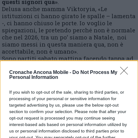
questi signori qua»
.
Delusa anche mamma Viktoryia, «Le
istituzioni ci hanno girato le spalle – lamenta
-, ci hanno chiuso le porte. Io voglio le
spiegazioni, le pretendo perché non è normale
che nel 2026, tra un po’ siamo a Natale, noi
siamo messi in questa maniera qua, non è
accettabile, non è umano».
Sono partiti sabato mattina facendo tappa ad
Arcevia, Nocera Umbra, Foligno, Spoleto,
Terni, Orte e infine Roma.
Cronache Ancona Mobile -
Do Not Process My
Personal Information
«E’ stato presente con noi tutto il giorno a
If you wish to opt-out of the sale, sharing to third parties, or
Roma anche Gabriele Ogiva che ci ha
processing of your personal or sensitive information for
raggiunto – ricorda l’avvocato Pia Perricci -,
targeted advertising by us, please use the below opt-out
ha realizzato un film in cui denuncia la storia
section to confirm your selection. Please note that after your
di bullismo di cui è stata vittima la figlia»
.
opt-out request is processed you may continue seeing
Lei è viva fortunatamente.
interest-based ads based on personal information utilized by
«La storia di Sara ha tante cose in comune con
us or personal information disclosed to third parties prior to
your opt-out. You may separately opt-out of the further