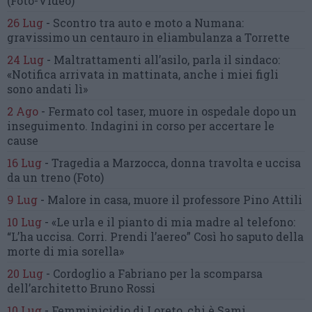
(Foto-Video)
26 Lug
-
Scontro tra auto e moto a Numana:
gravissimo un centauro
in eliambulanza a Torrette
24 Lug
-
Maltrattamenti all’asilo, parla il sindaco:
«Notifica arrivata in mattinata,
anche i miei figli
sono andati lì»
2 Ago
-
Fermato col taser,
muore in ospedale dopo un
inseguimento.
Indagini in corso per accertare le
cause
16 Lug
-
Tragedia a Marzocca,
donna travolta e uccisa
da un treno
(Foto)
9 Lug
-
Malore in casa, muore
il professore Pino Attili
10 Lug
-
«Le urla e il pianto di mia madre al telefono:
“L’ha uccisa. Corri. Prendi l’aereo”
Così ho saputo della
morte di mia sorella»
20 Lug
-
Cordoglio a Fabriano per la scomparsa
dell’architetto Bruno Rossi
10 Lug
-
Femminicidio di Loreto, chi è Sami