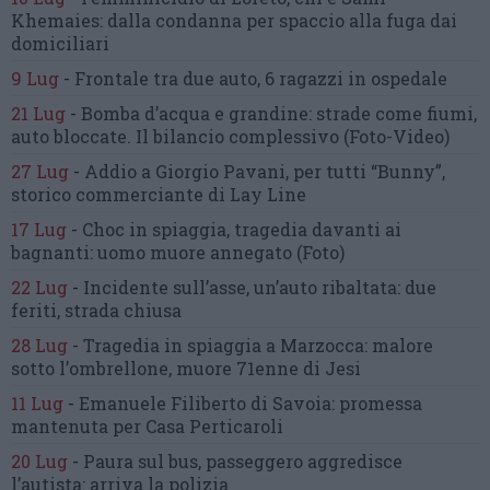
Khemaies:
dalla condanna per spaccio
alla fuga dai
domiciliari
9 Lug
-
Frontale tra due auto,
6 ragazzi in ospedale
21 Lug
-
Bomba d’acqua e grandine:
strade come fiumi,
auto bloccate.
Il bilancio complessivo
(Foto-Video)
27 Lug
-
Addio a Giorgio Pavani,
per tutti “Bunny”,
storico commerciante di Lay Line
17 Lug
-
Choc in spiaggia,
tragedia davanti ai
bagnanti:
uomo muore annegato
(Foto)
22 Lug
-
Incidente sull’asse, un’auto ribaltata:
due
feriti, strada chiusa
28 Lug
-
Tragedia in spiaggia a Marzocca:
malore
sotto l’ombrellone,
muore 71enne di Jesi
11 Lug
-
Emanuele Filiberto di Savoia:
promessa
mantenuta
per Casa Perticaroli
20 Lug
-
Paura sul bus, passeggero
aggredisce
l’autista: arriva la polizia