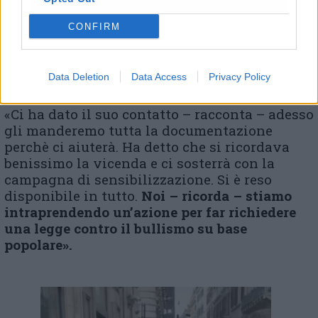
CONFIRM
Data Deletion
Data Access
Privacy Policy
Il registra Gabriele Ogiva
«Ci ha dato il suo contatto – racconta – adesso
gli manderemo tutta la documentazione
perchè ci aiuterà. Ha detto che si ricordava
benissimo la vicenda e ci sosterrà con la
campagna di sensibilizzazione. Si è reso
disponibile in tutto.
Noi – ricorda – stiamo
intraprendendo un’azione per far richiedere
una legge contro il bullismo su base
popolare».