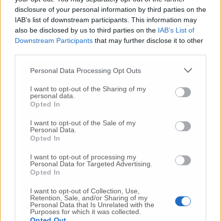
la storia di Leo – spiega lui – una su tutte
disclosure of your personal information by third parties on the
l’indifferenza. Due storie “mute” che gridano
IAB’s list of downstream participants. This information may
forte e fanno rumore».
L’avvocato Perricci
also be disclosed by us to third parties on the
IAB’s List of
ringrazia anche l’ex deputato Daniele
Downstream Participants
that may further disclose it to other
Capezzone, incontrato casualmente.
third parties.
Personal Data Processing Opt Outs
I want to opt-out of the Sharing of my
personal data.
Opted In
I want to opt-out of the Sale of my
Personal Data.
Opted In
I want to opt-out of processing my
Personal Data for Targeted Advertising.
Opted In
I want to opt-out of Collection, Use,
Retention, Sale, and/or Sharing of my
Personal Data that Is Unrelated with the
Purposes for which it was collected.
Opted Out