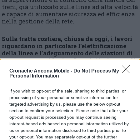
treni, già utilizzato sulle linee ad alta velocità
e capace di aumentare sicurezza ed efficienza
nella gestione della rete.
Sulla tratta costiera, chiusa da oggi, i lavori
riguardano in particolare l’elettrificazione
della linea e l’adeguamento delle stazioni di
Macerata e Corridonia, oltre al rifacimento di
infrastrutture ferroviarie tra Corridonia e
Cronache Ancona Mobile -
Do Not Process My
Morrovalle. Previsto inoltre l’upgrade
Personal Information
tecnologico degli apparati di sicurezza nella
stazione di Civitanova, insieme
If you wish to opt-out of the sale, sharing to third parties, or
all’introduzione del sistema Ertms.
Durante il
processing of your personal or sensitive information for
periodo di interruzione, i collegamenti
targeted advertising by us, please use the below opt-out
ferroviari saranno garantiti tramite servizi
section to confirm your selection. Please note that after your
sostitutivi su gomma, con possibili variazioni
opt-out request is processed you may continue seeing
di tempi di percorrenza rispetto agli orari
interest-based ads based on personal information utilized by
us or personal information disclosed to third parties prior to
abituali. Il piano complessivo di lavori, che
your opt-out. You may separately opt-out of the further
proseguirà fino a fine giugno, punta a rendere