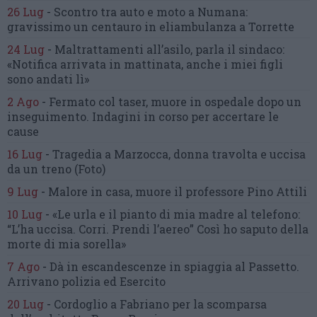
26 Lug
-
Scontro tra auto e moto a Numana:
gravissimo un centauro
in eliambulanza a Torrette
24 Lug
-
Maltrattamenti all’asilo, parla il sindaco:
«Notifica arrivata in mattinata,
anche i miei figli
sono andati lì»
2 Ago
-
Fermato col taser,
muore in ospedale dopo un
inseguimento.
Indagini in corso per accertare le
cause
16 Lug
-
Tragedia a Marzocca,
donna travolta e uccisa
da un treno
(Foto)
9 Lug
-
Malore in casa, muore
il professore Pino Attili
10 Lug
-
«Le urla e il pianto di mia madre al telefono:
“L’ha uccisa. Corri. Prendi l’aereo”
Così ho saputo della
morte di mia sorella»
7 Ago
-
Dà in escandescenze in spiaggia al Passetto.
Arrivano polizia ed Esercito
20 Lug
-
Cordoglio a Fabriano per la scomparsa