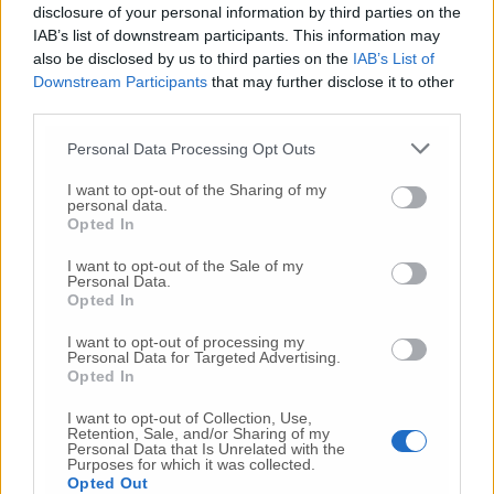
disclosure of your personal information by third parties on the
la linea più moderna, efficiente e compatibile
IAB’s list of downstream participants. This information may
con gli standard tecnologici europei,
also be disclosed by us to third parties on the
IAB’s List of
migliorando in prospettiva l’intero sistema
Downstream Participants
that may further disclose it to other
ferroviario del territorio.
third parties.
Personal Data Processing Opt Outs
I want to opt-out of the Sharing of my
personal data.
Opted In
© RIPRODUZIONE RISERVATA
I want to opt-out of the Sale of my
Personal Data.
Opted In
Vai alla home
I want to opt-out of processing my
Personal Data for Targeted Advertising.
Opted In
I want to opt-out of Collection, Use,
Retention, Sale, and/or Sharing of my
Personal Data that Is Unrelated with the
Purposes for which it was collected.
Opted Out