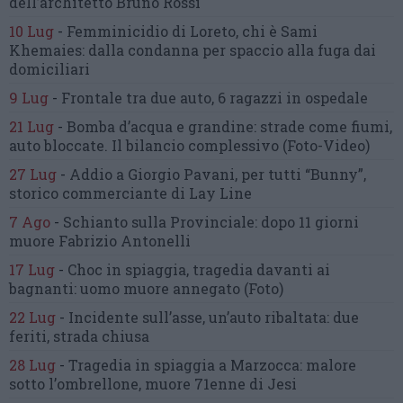
dell’architetto Bruno Rossi
10 Lug
-
Femminicidio di Loreto, chi è Sami
Khemaies:
dalla condanna per spaccio
alla fuga dai
domiciliari
9 Lug
-
Frontale tra due auto,
6 ragazzi in ospedale
21 Lug
-
Bomba d’acqua e grandine:
strade come fiumi,
auto bloccate.
Il bilancio complessivo
(Foto-Video)
27 Lug
-
Addio a Giorgio Pavani,
per tutti “Bunny”,
storico commerciante di Lay Line
7 Ago
-
Schianto sulla Provinciale:
dopo 11 giorni
muore Fabrizio Antonelli
17 Lug
-
Choc in spiaggia,
tragedia davanti ai
bagnanti:
uomo muore annegato
(Foto)
22 Lug
-
Incidente sull’asse, un’auto ribaltata:
due
feriti, strada chiusa
28 Lug
-
Tragedia in spiaggia a Marzocca:
malore
sotto l’ombrellone,
muore 71enne di Jesi