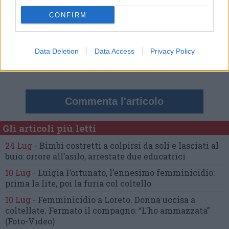
Commenti
CONFIRM
Nessun commento presente
Data Deletion
Data Access
Privacy Policy
Commenta
Commenta l'articolo
Gli articoli più letti
24 Lug
-
Bimbi costretti a colpirsi da soli
e lasciati al
buio:
orrore all’asilo, arrestate due educatrici
10 Lug
-
Luigia Fortunato,
l’ennesimo femminicidio:
prima la lite, poi la furia col coltello
10 Lug
-
Femminicidio a Loreto.
Donna uccisa a
coltellate.
Fermato il compagno: “L’ho ammazzata”
(Foto-Video)