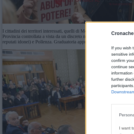
I cittadini dei territori interessati, quelli di Montefano in particolare,
Cronache
Provincia controllata a vista da un discreto numero di agenti delle var
reputati idonei) e Pollenza. Graduatoria approvata con il 63% dei voti.
If you wish 
sensitive in
confirm you
continue se
information 
further disc
participants
Downstream 
Persona
I want t