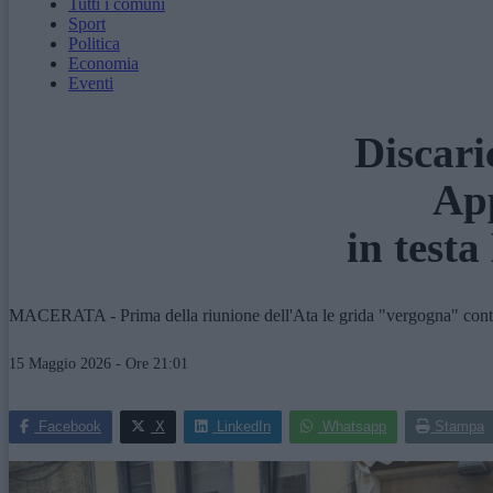
Tutti i comuni
Sport
Politica
Economia
Eventi
Discari
App
in test
MACERATA - Prima della riunione dell'Ata le grida "vergogna" contro i
15 Maggio 2026 - Ore 21:01
Facebook
X
LinkedIn
Whatsapp
Stampa