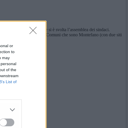
la sala della Provincia dove si è svolta l’assemblea dei sindaci.
 terzetto si è ristretto a due Comuni che sono Montefano (con due siti
sonal or
ection to
ou may
 personal
out of the
 downstream
B’s List of