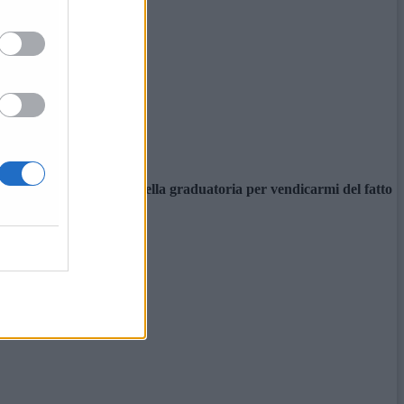
ei inserito Loro Piceno nella graduatoria per vendicarmi del fatto