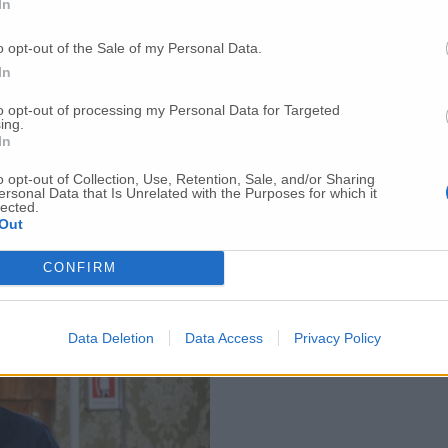
In
o opt-out of the Sale of my Personal Data.
In
to opt-out of processing my Personal Data for Targeted
ing.
In
o opt-out of Collection, Use, Retention, Sale, and/or Sharing
ersonal Data that Is Unrelated with the Purposes for which it
lected.
della Provincia Alessandro Gentilucci che è «falsa l’accusa che avr
Out
da della Provincia».
CONFIRM
Data Deletion
Data Access
Privacy Policy