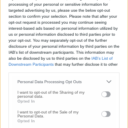
di lavoro. Nel corso dell’incontro è stato
processing of your personal or sensitive information for
ribadito l’obiettivo prioritario del primo anno
targeted advertising by us, please use the below opt-out
di attività: la redazione di una relazione
section to confirm your selection. Please note that after your
tecnico-scientifica da sottoporre alle autorità
opt-out request is processed you may continue seeing
competenti, contenente indirizzi, modelli e
interest-based ads based on personal information utilized by
proposte per la gestione e la governance della
us or personal information disclosed to third parties prior to
costa del Conero, fondati su dati scientifici,
your opt-out. You may separately opt-out of the further
conoscenze locali e confronto strutturato tra
disclosure of your personal information by third parties on the
stakeholder. Il Ccl della Costa del Conero
IAB’s list of downstream participants. This information may
rappresenta un’esperienza pilota di
also be disclosed by us to third parties on the
IAB’s List of
Downstream Participants
that may further disclose it to other
governance collaborativa, capace di
third parties.
affrontare in modo integrato e strutturato le
questioni che riguardano l’intero sistema
Personal Data Processing Opt Outs
costiero — dalla città ai fiumi fino al mare. Il
percorso avviato segna un primo passo verso
I want to opt-out of the Sharing of my
personal data.
nuove forme di governance partecipativa
Opted In
della costa, fondate su dialogo istituzionale,
trasparenza, evidenza scientifica e
I want to opt-out of the Sale of my
Personal Data.
responsabilità condivisa.
Opted In