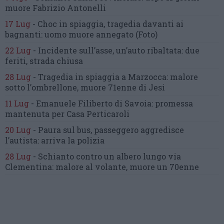
muore Fabrizio Antonelli
17 Lug
-
Choc in spiaggia,
tragedia davanti ai
bagnanti:
uomo muore annegato
(Foto)
22 Lug
-
Incidente sull’asse, un’auto ribaltata:
due
feriti, strada chiusa
28 Lug
-
Tragedia in spiaggia a Marzocca:
malore
sotto l’ombrellone,
muore 71enne di Jesi
11 Lug
-
Emanuele Filiberto di Savoia:
promessa
mantenuta
per Casa Perticaroli
20 Lug
-
Paura sul bus, passeggero
aggredisce
l’autista: arriva la polizia
28 Lug
-
Schianto contro un albero
lungo via
Clementina:
malore al volante, muore un 70enne