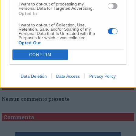
I want to opt-out of processing my
Personal Data for Targeted Advertising.
Opted In
© RIPRODUZIONE RISERVATA
I want to opt-out of Collection, Use,
Vai alla home
Retention, Sale, and/or Sharing of my
Personal Data that Is Unrelated with the
Purposes for which it was collected.
Opted Out
CONFIRM
Data Deletion
Data Access
Privacy Policy
Commenti
Nessun commento presente
Commenta