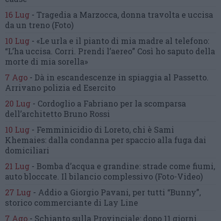
16 Lug
-
Tragedia a Marzocca,
donna travolta e uccisa
da un treno
(Foto)
10 Lug
-
«Le urla e il pianto di mia madre al telefono:
“L’ha uccisa. Corri. Prendi l’aereo”
Così ho saputo della
morte di mia sorella»
7 Ago
-
Dà in escandescenze in spiaggia al Passetto.
Arrivano polizia ed Esercito
20 Lug
-
Cordoglio a Fabriano per la scomparsa
dell’architetto Bruno Rossi
10 Lug
-
Femminicidio di Loreto, chi è Sami
Khemaies:
dalla condanna per spaccio
alla fuga dai
domiciliari
21 Lug
-
Bomba d’acqua e grandine:
strade come fiumi,
auto bloccate.
Il bilancio complessivo
(Foto-Video)
27 Lug
-
Addio a Giorgio Pavani,
per tutti “Bunny”,
storico commerciante di Lay Line
7 Ago
-
Schianto sulla Provinciale:
dopo 11 giorni