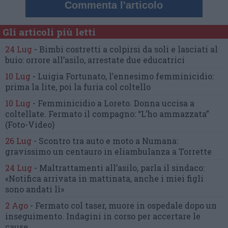
Commenta l'articolo
Gli articoli più letti
24 Lug
-
Bimbi costretti a colpirsi da soli
e lasciati al
buio:
orrore all’asilo, arrestate due educatrici
10 Lug
-
Luigia Fortunato,
l’ennesimo femminicidio:
prima la lite, poi la furia col coltello
10 Lug
-
Femminicidio a Loreto.
Donna uccisa a
coltellate.
Fermato il compagno: “L’ho ammazzata”
(Foto-Video)
26 Lug
-
Scontro tra auto e moto a Numana:
gravissimo un centauro
in eliambulanza a Torrette
24 Lug
-
Maltrattamenti all’asilo, parla il sindaco:
«Notifica arrivata in mattinata,
anche i miei figli
sono andati lì»
2 Ago
-
Fermato col taser,
muore in ospedale dopo un
inseguimento.
Indagini in corso per accertare le
cause