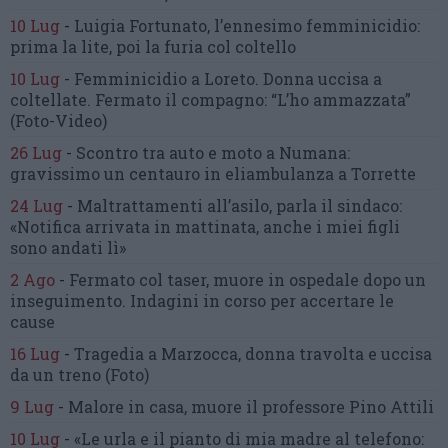
10 Lug
-
Luigia Fortunato,
l’ennesimo femminicidio:
prima la lite, poi la furia col coltello
10 Lug
-
Femminicidio a Loreto.
Donna uccisa a
coltellate.
Fermato il compagno: “L’ho ammazzata”
(Foto-Video)
26 Lug
-
Scontro tra auto e moto a Numana:
gravissimo un centauro
in eliambulanza a Torrette
24 Lug
-
Maltrattamenti all’asilo, parla il sindaco:
«Notifica arrivata in mattinata,
anche i miei figli
sono andati lì»
2 Ago
-
Fermato col taser,
muore in ospedale dopo un
inseguimento.
Indagini in corso per accertare le
cause
16 Lug
-
Tragedia a Marzocca,
donna travolta e uccisa
da un treno
(Foto)
9 Lug
-
Malore in casa, muore
il professore Pino Attili
10 Lug
-
«Le urla e il pianto di mia madre al telefono: