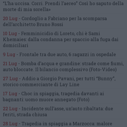
“L’ha uccisa. Corri. Prendi l’aereo”
Così ho saputo della
morte di mia sorella»
20 Lug
-
Cordoglio a Fabriano per la scomparsa
dell’architetto Bruno Rossi
10 Lug
-
Femminicidio di Loreto, chi è Sami
Khemaies:
dalla condanna per spaccio
alla fuga dai
domiciliari
9 Lug
-
Frontale tra due auto,
6 ragazzi in ospedale
21 Lug
-
Bomba d’acqua e grandine:
strade come fiumi,
auto bloccate.
Il bilancio complessivo
(Foto-Video)
27 Lug
-
Addio a Giorgio Pavani,
per tutti “Bunny”,
storico commerciante di Lay Line
17 Lug
-
Choc in spiaggia,
tragedia davanti ai
bagnanti:
uomo muore annegato
(Foto)
22 Lug
-
Incidente sull’asse, un’auto ribaltata:
due
feriti, strada chiusa
28 Lug
-
Tragedia in spiaggia a Marzocca:
malore