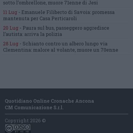
sotto l’ombrellone,
muore 71enne di Jesi
11 Lug
-
Emanuele Filiberto di Savoia:
promessa
mantenuta
per Casa Perticaroli
20 Lug
-
Paura sul bus, passeggero
aggredisce
l’autista: arriva la polizia
28 Lug
-
Schianto contro un albero
lungo via
Clementina:
malore al volante, muore un 70enne
Quotidiano Online Cronache Ancona
CM Comunicazione S.r.l.
Copyright 2026 ©