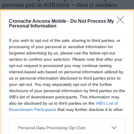
persone più in difficoltà – dice il sindaco
Stefania Signorini -. Abbiamo messo in campo
misure straordinarie, che hanno richiesto un
Cronache Ancona Mobile -
Do Not Process My
importante impegno organizzativo ed
Personal Information
economico, per offrire alle famiglie e ai
cittadini con fragilità un segno concreto di
If you wish to opt-out of the sale, sharing to third parties, or
vicinanza. Servizi come la consegna a
processing of your personal or sensitive information for
domicilio di pasti, spesa e farmaci hanno
targeted advertising by us, please use the below opt-out
avuto allo stesso tempo l’obiettivo di limitare
section to confirm your selection. Please note that after your
le occasioni di contagio, perché hanno
opt-out request is processed you may continue seeing
interest-based ads based on personal information utilized by
permesso alle persone, specie quelle più a
us or personal information disclosed to third parties prior to
rischio, di restare nelle loro case nella fase
your opt-out. You may separately opt-out of the further
più acuta della pandemia».
disclosure of your personal information by third parties on the
IAB’s list of downstream participants. This information may
also be disclosed by us to third parties on the
IAB’s List of
Downstream Participants
that may further disclose it to other
© RIPRODUZIONE RISERVATA
third parties.
Vai alla home
Personal Data Processing Opt Outs