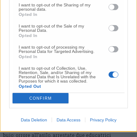
I want to opt-out of the Sharing of my
personal data.
Opted In
I want to opt-out of the Sale of my
Personal Data.
Opted In
Commenti
I want to opt-out of processing my
Personal Data for Targeted Advertising.
Opted In
Nessun commento presente
I want to opt-out of Collection, Use,
Retention, Sale, and/or Sharing of my
Personal Data that Is Unrelated with the
Commenta
Purposes for which it was collected.
Opted Out
CONFIRM
Commenta l'articolo
Gli articoli più letti
Data Deletion
Data Access
Privacy Policy
24 Lug
-
Bimbi costretti a colpirsi da soli
e lasciati al
buio:
orrore all’asilo, arrestate due educatrici