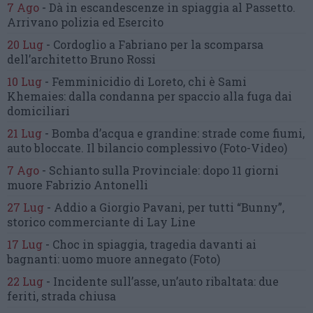
7 Ago
-
Dà in escandescenze in spiaggia al Passetto.
Arrivano polizia ed Esercito
20 Lug
-
Cordoglio a Fabriano per la scomparsa
dell’architetto Bruno Rossi
10 Lug
-
Femminicidio di Loreto, chi è Sami
Khemaies:
dalla condanna per spaccio
alla fuga dai
domiciliari
21 Lug
-
Bomba d’acqua e grandine:
strade come fiumi,
auto bloccate.
Il bilancio complessivo
(Foto-Video)
7 Ago
-
Schianto sulla Provinciale:
dopo 11 giorni
muore Fabrizio Antonelli
27 Lug
-
Addio a Giorgio Pavani,
per tutti “Bunny”,
storico commerciante di Lay Line
17 Lug
-
Choc in spiaggia,
tragedia davanti ai
bagnanti:
uomo muore annegato
(Foto)
22 Lug
-
Incidente sull’asse, un’auto ribaltata:
due
feriti, strada chiusa