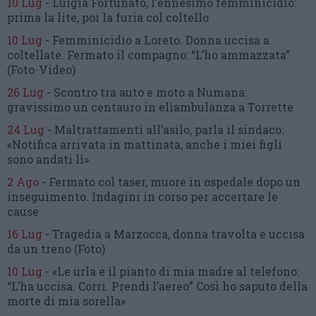
10 Lug
-
Luigia Fortunato,
l’ennesimo femminicidio:
prima la lite, poi la furia col coltello
10 Lug
-
Femminicidio a Loreto.
Donna uccisa a
coltellate.
Fermato il compagno: “L’ho ammazzata”
(Foto-Video)
26 Lug
-
Scontro tra auto e moto a Numana:
gravissimo un centauro
in eliambulanza a Torrette
24 Lug
-
Maltrattamenti all’asilo, parla il sindaco:
«Notifica arrivata in mattinata,
anche i miei figli
sono andati lì»
2 Ago
-
Fermato col taser,
muore in ospedale dopo un
inseguimento.
Indagini in corso per accertare le
cause
16 Lug
-
Tragedia a Marzocca,
donna travolta e uccisa
da un treno
(Foto)
10 Lug
-
«Le urla e il pianto di mia madre al telefono:
“L’ha uccisa. Corri. Prendi l’aereo”
Così ho saputo della
morte di mia sorella»