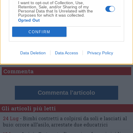
I want to opt-out of Collection, Use,
Retention, Sale, and/or Sharing of my
Personal Data that Is Unrelated with the
Purposes for which it was collected.
Opted Out
CONFIRM
Commenti
Nessun commento presente
Data Deletion
Data Access
Privacy Policy
Commenta
Commenta l'articolo
Gli articoli più letti
24 Lug
-
Bimbi costretti a colpirsi da soli
e lasciati al
buio:
orrore all’asilo, arrestate due educatrici