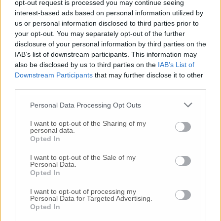
situazione precedente. La stessa grazie alla
opt-out request is processed you may continue seeing
quale oggi piangiamo più di 32.000 morti
interest-based ads based on personal information utilized by
us or personal information disclosed to third parties prior to
(stando solo ai numeri ufficiali. In realtà
your opt-out. You may separately opt-out of the further
ormai tutti convengono che dovrebbero essere
disclosure of your personal information by third parties on the
molti di più) e almeno 25.000 operatori
IAB’s list of downstream participants. This information may
sanitari contagiati.
Per tutte queste ragioni, il
also be disclosed by us to third parties on the
IAB’s List of
giorno 29 maggio invitiamo tutti gli operatori
Downstream Participants
that may further disclose it to other
sanitari e cittadini a partecipare al presidio
third parties.
che si terrà il 29 maggioi dalle 10.30 alle 13
sotto il Palazzo della regione Marche»
Personal Data Processing Opt Outs
I want to opt-out of the Sharing of my
personal data.
Opted In
I want to opt-out of the Sale of my
Personal Data.
© RIPRODUZIONE RISERVATA
Opted In
I want to opt-out of processing my
Vai alla home
Personal Data for Targeted Advertising.
Opted In