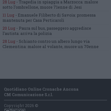
28 Lug
-
Tragedia in spiaggia a Marzocca:
malore
sotto l’ombrellone,
muore 71enne di Jesi
11 Lug
-
Emanuele Filiberto di Savoia:
promessa
mantenuta
per Casa Perticaroli
20 Lug
-
Paura sul bus, passeggero
aggredisce
l’autista: arriva la polizia
28 Lug
-
Schianto contro un albero
lungo via
Clementina:
malore al volante, muore un 70enne
Quotidiano Online Cronache Ancona
CM Comunicazione S.r.l.
Copyright 2026 ©