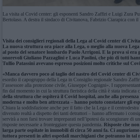
La visita al Covid center: gli esponenti Sandro Zaffiri e Luigi Zura Pu
Bertolaso. A destra il sindaco di Civitanova, Fabrizio Ciarapica con i
Visita dei consiglieri regionali della Lega al Covid center di Civ
La nuova struttura ora piace alla Lega, o meglio alla nuova Leg
al posto del senatore lombardo Paolo Arrigoni. E
la prova si era g
onorevoli Giuliano Pazzaglini e Luca Paolini, che più di tutti ha
Tullio Patassini avevano espresso posizioni molto critiche sul Co
«Manca davvero poco al taglio del nastro del Covid center di Civi
esordio il capogruppo della Lega in Consiglio regionale Sandro Zaffiri e
l’assessore alla protezione civile, Giuseppe Cognigni». I rappresentan
fin dal momento in cui la struttura fieristica della città è stata indic
della struttura che ospiterà il Covid hospital, anche alla presenz
moderna e molto ben attrezzata – hanno potuto constatare gli espo
Chiara la soddisfazione anche per il fatto che la Lega e il centrodestra 
divenuto realtà a dispetto dei tanti detrattori – hanno affermato i consi
servirà a non farsi trovare impreparati nell’ipotesi da scongiurare di
risposte necessarie a fronteggiare questa pandemia.
Risposte che non 
larga parte ospitate in immobili di circa 50 anni fa. Ci auguriamo 
tuttora presenti in altri ospedali marchigiani che potranno in tal