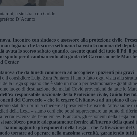
ntaroni, a sinistra, con Guido
l prefetto D’Acunto
itanova. Incontro con sindaco e assessore alla protezione civile. Pre
a marchigiana che la scorsa settimana ha visto la nomina del dep
ià avuta lo scorso sabato quando, assente quasi del tutto il Pd, il p
nno spinto per il cambiamento alla guida del Carroccio nelle Marche
vid Center.
tanova che da lunedì comincerà ad accogliere i pazienti più gravi – 
 il consigliere Luigi Zura Puntaroni hanno fatto oggi visita alla struttu
ti della Lega spiegano che è stato un modo per testimoniare «gratitudine
ata come luogo di destinazione dei malati Covid provenienti da tutte le Ma
a dell’ex responsabile nazionale della Protezione civile, Guido Bert
nenti del Carroccio – che fa ergere Civitanova ad un piano di assol
erano stati tra i primi a chiedere al presidente Ceriscioli l’attivazione 
glieri della Lega – siamo certi che potrà rappresentare un punto di riferime
 una recrudescenza dell’epidemia». E ancora, gli esponenti della Lega par
si sarebbero potute adeguatamente fornire all’interno della quasi to
– hanno aggiunto gli esponenti della Lega – che l’attivazione del Co
 modo tornare ad operare nella massima serenità, garantendo tutti i 