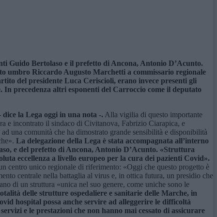
senti Guido Bertolaso e il prefetto di Ancona, Antonio D’Acunto.
utato umbro Riccardo Augusto Marchetti a commissario regionale
artito del presidente Luca Ceriscioli, erano invece presenti gli
. In precedenza altri esponenti del Carroccio come il deputato
dice la Lega oggi in una nota -.
Alla vigilia di questo importante
ra e incontrato il sindaco di Civitanova, Fabrizio Ciarapica, e
 ad una comunità che ha dimostrato grande sensibilità e disponibilità
rche».
La delegazione della Lega è stata accompagnata all’interno
olaso, e del prefetto di Ancona, Antonio D’Acunto. «Struttura
uta eccellenza a livello europeo per la cura dei pazienti Covid».
di un centro unico regionale di riferimento: «Oggi che questo progetto è
nto centrale nella battaglia al virus e, in ottica futura, un presidio che
lano di un struttura «unica nel suo genere, come uniche sono le
talità delle strutture ospedaliere e sanitarie delle Marche, in
vid hospital possa anche servire ad alleggerire le difficoltà
servizi e le prestazioni che non hanno mai cessato di assicurare