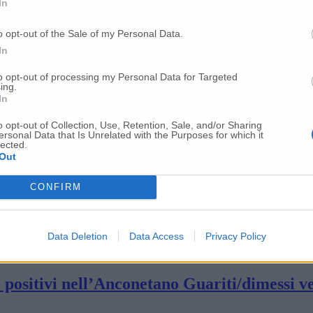
In
 gratuito ma obbligo mascherine
o opt-out of the Sale of my Personal Data.
In
ea adriatica da giugno
to opt-out of processing my Personal Data for Targeted
ing.
In
oni di euro per il ‘Salva Opere’»
o opt-out of Collection, Use, Retention, Sale, and/or Sharing
ersonal Data that Is Unrelated with the Purposes for which it
lected.
Out
onare 24 posti letto: i costi del Covid cente
CONFIRM
nsionati incontrano i vertici sanitari
Data Deletion
Data Access
Privacy Policy
 positivi nell’Anconetano Guariti/dimessi v