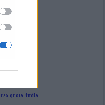
r
erso quota 4mila