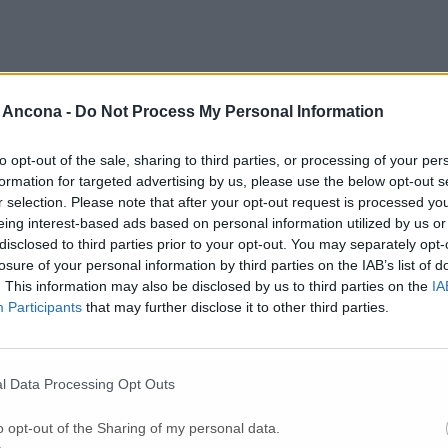
 Ancona -
Do Not Process My Personal Information
to opt-out of the sale, sharing to third parties, or processing of your per
formation for targeted advertising by us, please use the below opt-out s
r selection. Please note that after your opt-out request is processed y
eing interest-based ads based on personal information utilized by us or
disclosed to third parties prior to your opt-out. You may separately opt-
enziare gli ospedali di Senigallia, Jesi e Fa
losure of your personal information by third parties on the IAB’s list of
. This information may also be disclosed by us to third parties on the
IA
Participants
that may further disclose it to other third parties.
ine, “sbloccato” anche l’Abruzzo
l Data Processing Opt Outs
uando un secondo fa la differenza
o opt-out of the Sharing of my personal data.