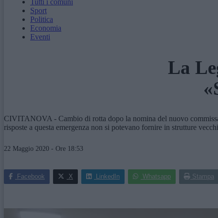
Tutti i comuni
Sport
Politica
Economia
Eventi
La Le
«
CIVITANOVA - Cambio di rotta dopo la nomina del nuovo commissario reg
risposte a questa emergenza non si potevano fornire in strutture vecch
22 Maggio 2020 - Ore 18:53
Facebook
X
LinkedIn
Whatsapp
Stampa