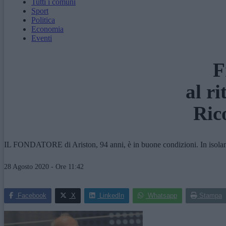
Tutti i comuni
Sport
Politica
Economia
Eventi
F
al r
Ric
IL FONDATORE di Ariston, 94 anni, è in buone condizioni. In isolame
28 Agosto 2020 - Ore 11:42
Facebook
X
LinkedIn
Whatsapp
Stampa