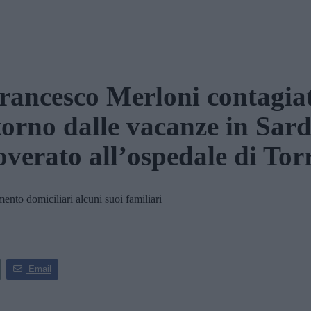
rancesco Merloni contagia
itorno dalle vacanze in Sar
overato all’ospedale di Torr
nto domiciliari alcuni suoi familiari
Email