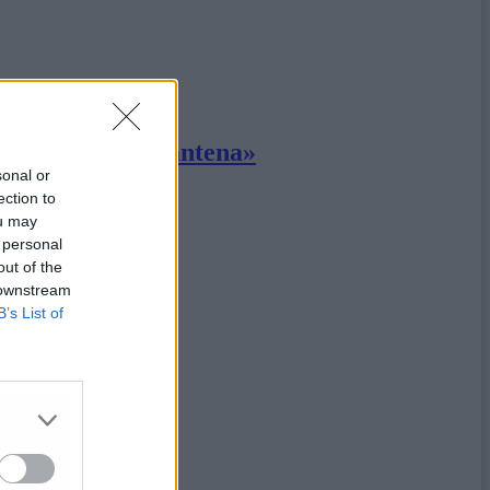
tretto alla quarantena»
sonal or
ection to
ou may
 personal
out of the
 downstream
B’s List of