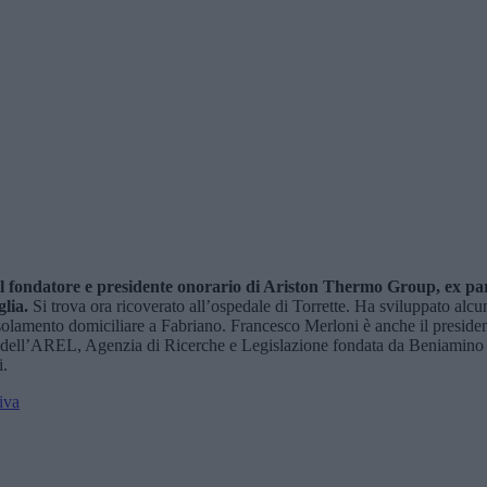
l fondatore e presidente onorario di Ariston Thermo Group, ex parl
glia.
Si trova ora ricoverato all’ospedale di Torrette. Ha sviluppato alc
solamento domiciliare a Fabriano. Francesco Merloni è anche il presiden
dell’AREL, Agenzia di Ricerche e Legislazione fondata da Beniamino An
i.
iva