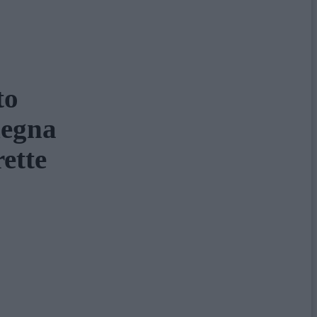
to
degna
ette