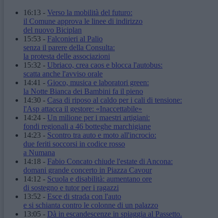
16:13
-
Verso la mobilità del futuro:
il Comune approva le linee di indirizzo
del nuovo Biciplan
15:53
-
Falconieri al Palio
senza il parere della Consulta:
la protesta delle associazioni
15:32
-
Ubriaco, crea caos e blocca l'autobus:
scatta anche l'avviso orale
14:41
-
Gioco, musica e laboratori green:
la Notte Bianca dei Bambini fa il pieno
14:30
-
Casa di riposo al caldo per i cali di tensione:
l'Asp attacca il gestore: «Inaccettabile»
14:24
-
Un milione per i maestri artigiani:
fondi regionali a 46 botteghe marchigiane
14:23
-
Scontro tra auto e moto all'incrocio:
due feriti soccorsi in codice rosso
a Numana
14:18
-
Fabio Concato chiude l'estate di Ancona:
domani grande concerto in Piazza Cavour
14:12
-
Scuola e disabilità: aumentano ore
di sostegno e tutor per i ragazzi
13:52
-
Esce di strada con l'auto
e si schianta contro le colonne di un palazzo
13:05
-
Dà in escandescenze in spiaggia al Passetto.