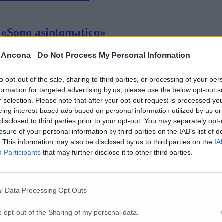
 «Sono asintomatico»
 Ancona -
Do Not Process My Personal Information
 «Sto bene ma sono dispiaciuto per chi è cos
to opt-out of the sale, sharing to third parties, or processing of your per
formation for targeted advertising by us, please use the below opt-out s
r selection. Please note that after your opt-out request is processed y
alazzo di giustizia
eing interest-based ads based on personal information utilized by us or
disclosed to third parties prior to your opt-out. You may separately opt-
losure of your personal information by third parties on the IAB’s list of
e in provincia di Ancona
. This information may also be disclosed by us to third parties on the
IA
Participants
that may further disclose it to other third parties.
ovid: l’intera squadra è in quarantena
l Data Processing Opt Outs
o opt-out of the Sharing of my personal data.
no in provincia di Ancona