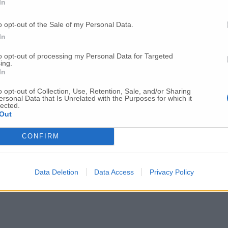
In
o opt-out of the Sale of my Personal Data.
o il tribunale per la sanificazione
In
to opt-out of processing my Personal Data for Targeted
ing.
mo meno a rischio di altre regioni Metà dei 
In
o opt-out of Collection, Use, Retention, Sale, and/or Sharing
ersonal Data that Is Unrelated with the Purposes for which it
lected.
vuti a rientri dall’estero e movida»
Out
CONFIRM
Data Deletion
Data Access
Privacy Policy