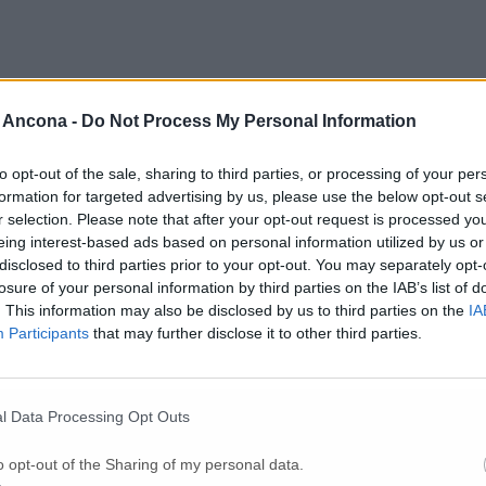
uovi immobili inagibili e altri 18 sfollati
 Ancona -
Do Not Process My Personal Information
nti sociali per gli sfollati
to opt-out of the sale, sharing to third parties, or processing of your per
formation for targeted advertising by us, please use the below opt-out s
r selection. Please note that after your opt-out request is processed y
eing interest-based ads based on personal information utilized by us or
ggredito un agente della penitenziaria per r
disclosed to third parties prior to your opt-out. You may separately opt-
losure of your personal information by third parties on the IAB’s list of
. This information may also be disclosed by us to third parties on the
IA
Participants
that may further disclose it to other third parties.
a dell’ex Corridoni: transennata l’area sott
cuni edifici, nessuna situazione grave»
l Data Processing Opt Outs
o opt-out of the Sharing of my personal data.