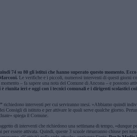
uindi 74 su 80 gli istituì che hanno superato questo momento. Ecco 
 Marconi.
Le verifiche e i piccoli, numerosi interventi di questi giorni c
 momento – fa sapere una nota del Comune di Ancona – e possono attivar
è riunita ieri e oggi con i tecnici comunali e i dirigenti scolastici co
e”
richiedono interventi per cui serviranno mesi. «Abbiamo quindi individua
dei Consigli di istituto e per attivare le quali serve qualche giorno. Per
viduate» spiega il Comune.
ggetto di interventi che richiedono una settimana di tempo, «dunque per 
per essere attivata. Quindi, queste 3 scuole rimarranno chiuse per tutta
torneranno all’attività nella sede attuale» aggiunge l’ente.
Per le Medie 