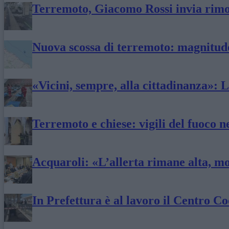
Terremoto, Giacomo Rossi invia rimost
Nuova scossa di terremoto: magnitudo
«Vicini, sempre, alla cittadinanza»: 
Terremoto e chiese: vigili del fuoco 
Acquaroli: «L’allerta rimane alta, m
In Prefettura è al lavoro il Centro 