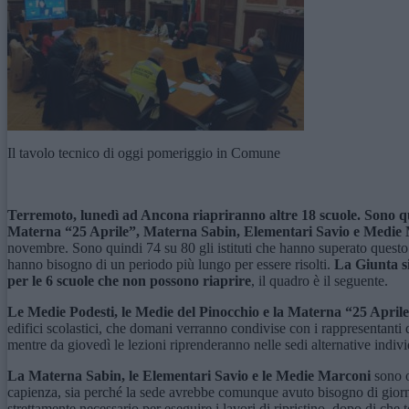
Il tavolo tecnico di oggi pomeriggio in Comune
Terremoto, l
unedì
ad Ancona
riapr
iranno
altre 18 scuole. Sono q
Materna “25 Aprile”, Materna Sabin, Elementari Savio e Medie
novembre. Sono quindi 74 su 80 gli istituti che hanno superato questo
hanno bisogno di un periodo più lungo per essere risolti.
La Giunta si 
per le 6 scuole che non possono riaprire
, il quadro è il seguente.
Le Medie Podesti, le Medie del Pinocchio e la Materna “25 April
edifici scolastici, che domani verranno condivise con i rappresentanti 
mentre da giovedì le lezioni riprenderanno nelle sedi alternative indi
La Materna Sabin, le Elementari Savio e le Medie Marconi
sono o
capienza, sia perché la sede avrebbe comunque avuto bisogno di giorni 
strettamente necessario per eseguire i lavori di ripristino, dopo di che 