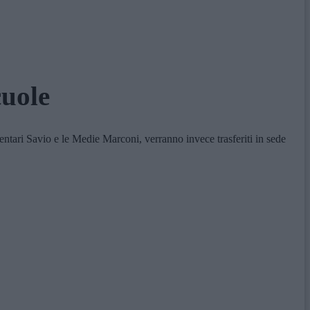
cuole
ari Savio e le Medie Marconi, verranno invece trasferiti in sede