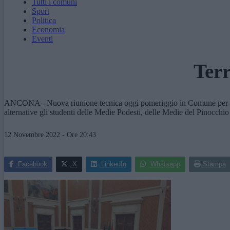
Tutti i comuni
Sport
Politica
Economia
Eventi
Terr
ANCONA - Nuova riunione tecnica oggi pomeriggio in Comune per fare 
alternative gli studenti delle Medie Podesti, delle Medie del Pinocch
12 Novembre 2022 - Ore 20:43
Facebook
X
LinkedIn
Whatsapp
Stampa