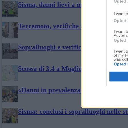
Opted 
Sisma, danni lievi a un’opera di Mone
I want t
Opted 
Terremoto, verifiche in corso: cimiter
I want 
Advertis
Opted 
Sopralluoghi e verifiche ad Ancona C
I want t
of my P
was col
Opted 
Scossa di 3.4 a Mogliano
«Danni in prevalenza a beni storici, l
Sisma: conclusi i sopralluoghi nelle 