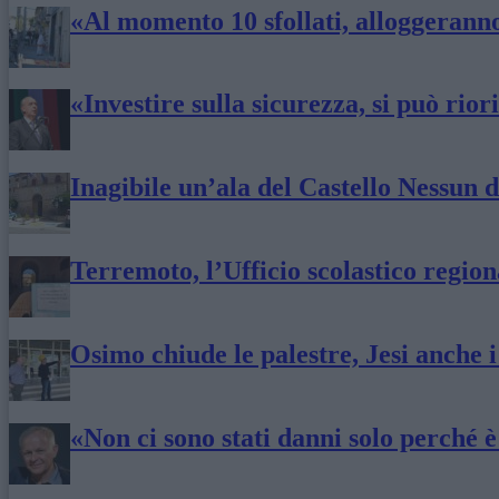
«Al momento 10 sfollati, alloggeranno
«Investire sulla sicurezza, si può rio
Inagibile un’ala del Castello Nessun d
Terremoto, l’Ufficio scolastico regio
Osimo chiude le palestre, Jesi anche i
«Non ci sono stati danni solo perché 