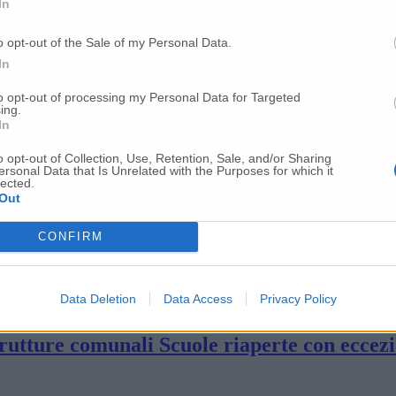
In
t in mostra alla Pinacoteca Podesti
o opt-out of the Sale of my Personal Data.
In
i chiusi fino a sabato
to opt-out of processing my Personal Data for Targeted
ing.
In
hiusa la cattedrale a Fabriano (Video)
o opt-out of Collection, Use, Retention, Sale, and/or Sharing
ersonal Data that Is Unrelated with the Purposes for which it
lected.
Out
CONFIRM
a situazione si sta normalizzando»
Data Deletion
Data Access
Privacy Policy
strutture comunali Scuole riaperte con eccez