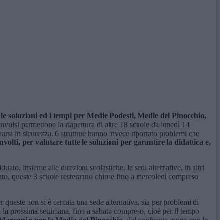
le soluzioni ed i tempi per Medie Podesti, Medie del Pinocchio,
onvulsi permettono la riapertura di altre 18 scuole da lunedì 14
si in sicurezza. 6 strutture hanno invece riportato problemi che
involti, per valutare tutte le soluzioni per garantire la didattica e,
to, insieme alle direzioni scolastiche, le sedi alternative, in altri
tanto, queste 3 scuole resteranno chiuse fino a mercoledì compreso
queste non si è cercata una sede alternativa, sia per problemi di
 la prossima settimana, fino a sabato compreso, cioè per il tempo
Marconi e per la Media del Pinocchio,
dal confronto avuto con le