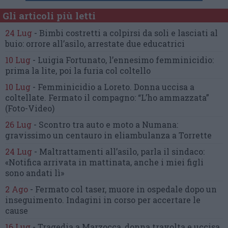
Gli articoli più letti
24 Lug
-
Bimbi costretti a colpirsi da soli
e lasciati al
buio:
orrore all’asilo, arrestate due educatrici
10 Lug
-
Luigia Fortunato,
l’ennesimo femminicidio:
prima la lite, poi la furia col coltello
10 Lug
-
Femminicidio a Loreto.
Donna uccisa a
coltellate.
Fermato il compagno: “L’ho ammazzata”
(Foto-Video)
26 Lug
-
Scontro tra auto e moto a Numana:
gravissimo un centauro
in eliambulanza a Torrette
24 Lug
-
Maltrattamenti all’asilo, parla il sindaco:
«Notifica arrivata in mattinata,
anche i miei figli
sono andati lì»
2 Ago
-
Fermato col taser,
muore in ospedale dopo un
inseguimento.
Indagini in corso per accertare le
cause
16 Lug
-
Tragedia a Marzocca,
donna travolta e uccisa