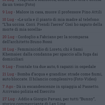
da un treno
(Foto)
9 Lug
-
Malore in casa, muore
il professore Pino Attili
10 Lug
-
«Le urla e il pianto di mia madre al telefono:
“L’ha uccisa. Corri. Prendi l’aereo”
Così ho saputo della
morte di mia sorella»
20 Lug
-
Cordoglio a Fabriano per la scomparsa
dell’architetto Bruno Rossi
10 Lug
-
Femminicidio di Loreto, chi è Sami
Khemaies:
dalla condanna per spaccio
alla fuga dai
domiciliari
9 Lug
-
Frontale tra due auto,
6 ragazzi in ospedale
21 Lug
-
Bomba d’acqua e grandine:
strade come fiumi,
auto bloccate.
Il bilancio complessivo
(Foto-Video)
7 Ago
-
Dà in escandescenze in spiaggia al Passetto.
Arrivano polizia ed Esercito
27 Lug
-
Addio a Giorgio Pavani,
per tutti “Bunny”,
storico commerciante di Lay Line