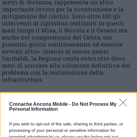
metri di distanza, rappresenta un altro
importante lavoro per la ricostruzione e la
mitigazione del rischio. Sono oltre 100 gli
interventi di ripristino realizzati in questi
mesi lungo il Misa, il Nevola e il Cesano ma
anche nel comprensorio del Catria, nei
prossimi giorni continueranno ad esserne
avviati altri». Quanto al nuovo ponte
Garibaldi, la Regione conta entro otto-dieci
mesi di arrivare alla soluzione definitiva del
problema con la realizzazione della
infrastruttura.
Cronache Ancona Mobile -
Do Not Process My
Personal Information
If you wish to opt-out of the sale, sharing to third parties, or
processing of your personal or sensitive information for
targeted advertising by us, please use the below opt-out