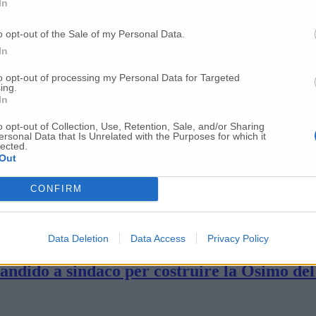
In
ccioli (FdI): «Aperti al nuovo. No a minest
o opt-out of the Sale of my Personal Data.
In
icandida a sindaco e cerca il bis
to opt-out of processing my Personal Data for Targeted
ing.
In
he il Pd è in pole position
o opt-out of Collection, Use, Retention, Sale, and/or Sharing
ersonal Data that Is Unrelated with the Purposes for which it
lected.
Out
ome un treno: ecco il calendario degli incon
CONFIRM
per luoghi e abitanti
Data Deletion
Data Access
Privacy Policy
andido a sindaco per costruire la Osimo del