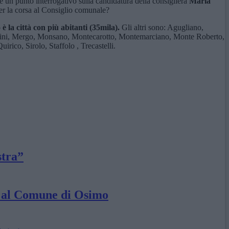
 un punto interrogativo sulla candidatura della consigliera
Maria
er la corsa al Consiglio comunale?
 la città con più abitanti (35mila).
Gli altri sono: Agugliano,
pontini, Mergo, Monsano, Montecarotto, Montemarciano, Monte Roberto,
rico, Sirolo, Staffolo , Trecastelli.
stra”
ga al Comune di Osimo