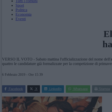
Tutti i comuni
Sport
Politica
Economia
Eventi
El
ha
VERSO IL VOTO - Sabato mattina l'ufficializzazione del nome dell'asp
quattro le candidature già formalizzate per la competizione di primave
6 Febbraio 2019 - Ore 15:39
Facebook
X
LinkedIn
Whatsapp
Stampa