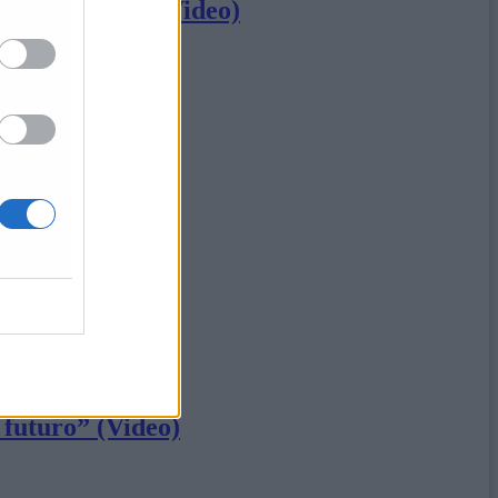
re riscaldate» (Video)
tri
 futuro” (Video)