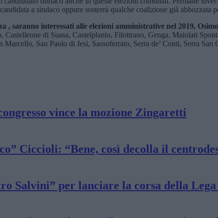
un candiudato sindaco anche in queste elezioni comunali. Permane invece
candidata a sindaco oppure sosterrà qualche coalizione già abbozzata p
, saranno interessati alle elezioni amministrative nel 2019, Osimo è
o, Castelleone di Suasa, Castelplanio, Filottrano, Genga, Maiolati S
rcello, San Paolo di Jesi, Sassoferrato, Serra de’ Conti, Serra San Qui
congresso vince la mozione Zingaretti
o” Ciccioli: “Bene, così decolla il centrode
tro Salvini” per lanciare la corsa della Le