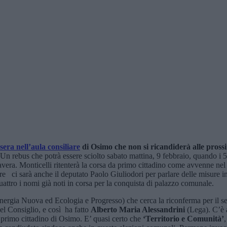
sera nell’aula consiliare
di Osimo che non si ricandiderà alle pross
 Un rebus che potrà essere sciolto sabato mattina, 9 febbraio, quando i 
vera. Monticelli ritenterà la corsa da primo cittadino come avvenne nel
are ci sarà anche il deputato Paolo Giuliodori per parlare delle misure in
uattro i nomi già noti in corsa per la conquista di palazzo comunale.
 Energia Nuova ed Ecologia e Progresso) che cerca la riconferma per il
el Consiglio, e così ha fatto
Alberto Maria Alessandrini
(Lega). C’è 
di primo cittadino di Osimo. E’ quasi certo che
‘Territorio e Comunità’