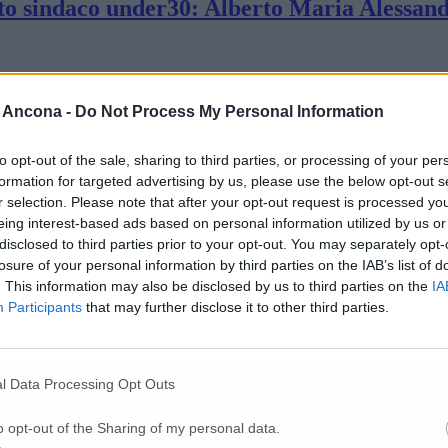
to sindaco under30: Alberto Maria Alessand
a con il simbolo apre a dialogo e alleanze
 Ancona -
Do Not Process My Personal Information
 il sindaco Pugnaloni e famiglia
to opt-out of the sale, sharing to third parties, or processing of your per
formation for targeted advertising by us, please use the below opt-out s
r selection. Please note that after your opt-out request is processed y
eing interest-based ads based on personal information utilized by us or
ndidatura di Pugnaloni
disclosed to third parties prior to your opt-out. You may separately opt-
losure of your personal information by third parties on the IAB’s list of
. This information may also be disclosed by us to third parties on the
IA
indaco nel 2019
Participants
that may further disclose it to other third parties.
: Bartoli presidente, Bonifazi direttore (Vi
l Data Processing Opt Outs
o opt-out of the Sharing of my personal data.