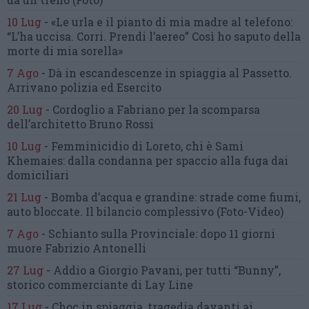
10 Lug
-
«Le urla e il pianto di mia madre al telefono:
“L’ha uccisa. Corri. Prendi l’aereo”
Così ho saputo della
morte di mia sorella»
7 Ago
-
Dà in escandescenze in spiaggia al Passetto.
Arrivano polizia ed Esercito
20 Lug
-
Cordoglio a Fabriano per la scomparsa
dell’architetto Bruno Rossi
10 Lug
-
Femminicidio di Loreto, chi è Sami
Khemaies:
dalla condanna per spaccio
alla fuga dai
domiciliari
21 Lug
-
Bomba d’acqua e grandine:
strade come fiumi,
auto bloccate.
Il bilancio complessivo
(Foto-Video)
7 Ago
-
Schianto sulla Provinciale:
dopo 11 giorni
muore Fabrizio Antonelli
27 Lug
-
Addio a Giorgio Pavani,
per tutti “Bunny”,
storico commerciante di Lay Line
17 Lug
-
Choc in spiaggia,
tragedia davanti ai