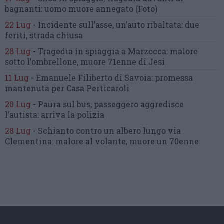
bagnanti:
uomo muore annegato
(Foto)
22 Lug
-
Incidente sull’asse, un’auto ribaltata:
due
feriti, strada chiusa
28 Lug
-
Tragedia in spiaggia a Marzocca:
malore
sotto l’ombrellone,
muore 71enne di Jesi
11 Lug
-
Emanuele Filiberto di Savoia:
promessa
mantenuta
per Casa Perticaroli
20 Lug
-
Paura sul bus, passeggero
aggredisce
l’autista: arriva la polizia
28 Lug
-
Schianto contro un albero
lungo via
Clementina:
malore al volante, muore un 70enne