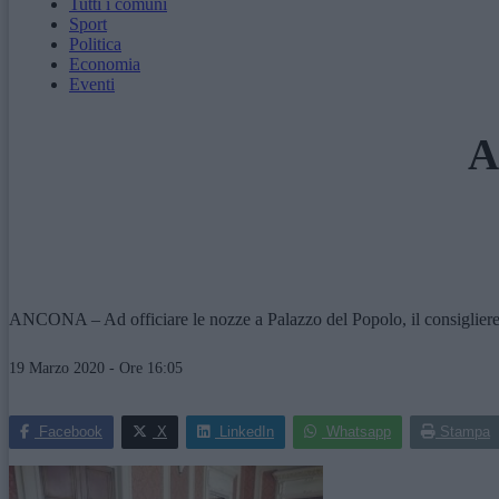
Tutti i comuni
Sport
Politica
Economia
Eventi
A
ANCONA – Ad officiare le nozze a Palazzo del Popolo, il consigliere 5
19 Marzo 2020 - Ore 16:05
Facebook
X
LinkedIn
Whatsapp
Stampa