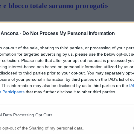
e e blocco totale saranno prorogati»
«Abbiamo il primo paziente estubato»
 Ancona -
Do Not Process My Personal Information
to opt-out of the sale, sharing to third parties, or processing of your per
 dispositivi di protezione»
formation for targeted advertising by us, please use the below opt-out s
r selection. Please note that after your opt-out request is processed y
eing interest-based ads based on personal information utilized by us or
 del Conero donano tre erogatori di ozono
disclosed to third parties prior to your opt-out. You may separately opt-
losure of your personal information by third parties on the IAB’s list of
. This information may also be disclosed by us to third parties on the
IA
Participants
that may further disclose it to other third parties.
l prossimo fine settimana
l Data Processing Opt Outs
 quattro denunce in due giorni
o opt-out of the Sharing of my personal data.