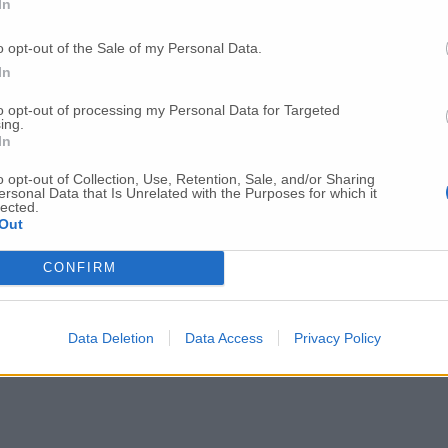
In
redi urbani
o opt-out of the Sale of my Personal Data.
In
agi Coprire turni in ospedale sarà impossib
to opt-out of processing my Personal Data for Targeted
ing.
In
«A Fabriano medici e pazienti contagiati»
o opt-out of Collection, Use, Retention, Sale, and/or Sharing
ersonal Data that Is Unrelated with the Purposes for which it
lected.
Out
orveglianza per chi è in quarantena
CONFIRM
Data Deletion
Data Access
Privacy Policy