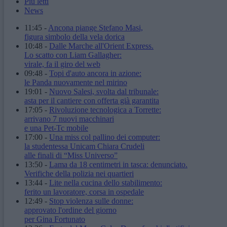
Più letti
News
11:45
-
Ancona piange Stefano Masi,
figura simbolo della vela dorica
10:48
-
Dalle Marche all'Orient Express.
Lo scatto con Liam Gallagher:
virale, fa il giro del web
09:48
-
Topi d'auto ancora in azione:
le Panda nuovamente nel mirino
19:01
-
Nuovo Salesi, svolta dal tribunale:
asta per il cantiere con offerta già garantita
17:05
-
Rivoluzione tecnologica a Torrette:
arrivano 7 nuovi macchinari
e una Pet-Tc mobile
17:00
-
Una miss col pallino dei computer:
la studentessa Unicam Chiara Crudeli
alle finali di “Miss Universo”
13:50
-
Lama da 18 centimetri in tasca: denunciato.
Verifiche della polizia nei quartieri
13:44
-
Lite nella cucina dello stabilimento:
ferito un lavoratore, corsa in ospedale
12:49
-
Stop violenza sulle donne:
approvato l'ordine del giorno
per Gina Fortunato