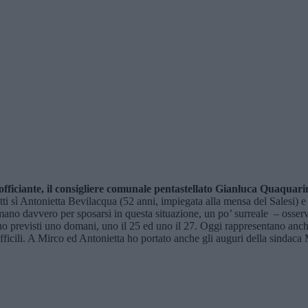
 e l’officiante, il consigliere comunale pentastellato Gianluca Quaqu
detti sì Antonietta Bevilacqua (52 anni, impiegata alla mensa del Salesi
amano davvero per sposarsi in questa situazione, un po’ surreale – osse
no previsti uno domani, uno il 25 ed uno il 27. Oggi rappresentano anche
ifficili. A Mirco ed Antonietta ho portato anche gli auguri della sindaca 