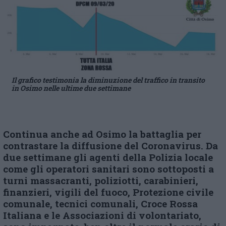
Il grafico testimonia la diminuzione del traffico in transito
in Osimo nelle ultime due settimane
Continua anche ad Osimo
la
battaglia per
contrastare
la diffusione del Coronavirus.
Da
d
ue settiman
e gli agenti della Polizia locale
come g
li
o
peratori
s
anitari sono sottoposti a
turni massacranti,
p
oliziotti,
c
arabinieri,
f
inanzieri,
v
igili del
f
uoco, Protezione
c
ivile
c
omunale,
t
ecnici
c
omunali, Croce Rossa
Italiana
e le
Associazioni di volontariato,