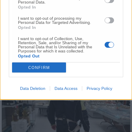
contatto con la cittadinanza. E’ già stata
Personal Data.
Opted In
effettuata due volte l’igienizzazione della
caserma della Polizia locale che sarà ripetuta
I want to opt-out of processing my
settimanalmente durante questo periodo di
Personal Data for Targeted Advertising.
Opted In
emergenza».
I want to opt-out of Collection, Use,
Retention, Sale, and/or Sharing of my
Personal Data that Is Unrelated with the
Purposes for which it was collected.
Opted Out
CONFIRM
Data Deletion
Data Access
Privacy Policy