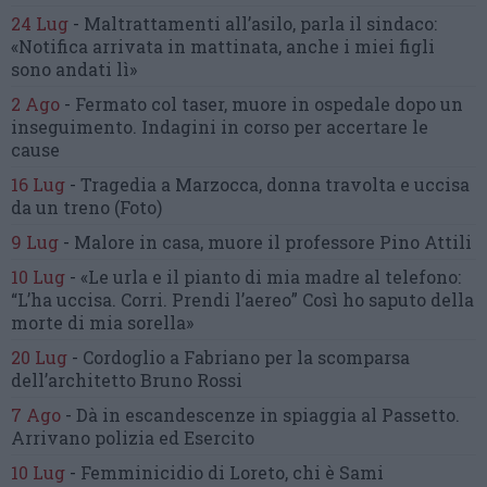
24 Lug
-
Maltrattamenti all’asilo, parla il sindaco:
«Notifica arrivata in mattinata,
anche i miei figli
sono andati lì»
2 Ago
-
Fermato col taser,
muore in ospedale dopo un
inseguimento.
Indagini in corso per accertare le
cause
16 Lug
-
Tragedia a Marzocca,
donna travolta e uccisa
da un treno
(Foto)
9 Lug
-
Malore in casa, muore
il professore Pino Attili
10 Lug
-
«Le urla e il pianto di mia madre al telefono:
“L’ha uccisa. Corri. Prendi l’aereo”
Così ho saputo della
morte di mia sorella»
20 Lug
-
Cordoglio a Fabriano per la scomparsa
dell’architetto Bruno Rossi
7 Ago
-
Dà in escandescenze in spiaggia al Passetto.
Arrivano polizia ed Esercito
10 Lug
-
Femminicidio di Loreto, chi è Sami