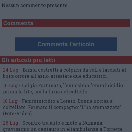
Nessun commento presente
Commenta
Commenta l'articolo
Gli articoli più letti
24 Lug
-
Bimbi costretti a colpirsi da soli
e lasciati al
buio:
orrore all’asilo, arrestate due educatrici
10 Lug
-
Luigia Fortunato,
l’ennesimo femminicidio:
prima la lite, poi la furia col coltello
10 Lug
-
Femminicidio a Loreto.
Donna uccisa a
coltellate.
Fermato il compagno: “L’ho ammazzata”
(Foto-Video)
26 Lug
-
Scontro tra auto e moto a Numana:
gravissimo un centauro
in eliambulanza a Torrette