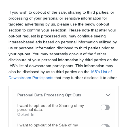
stradali che fortunatamente si sono risolti
senza gravi lesioni per i coinvolti».
If you wish to opt-out of the sale, sharing to third parties, or
L’assessora Federica Gatto con delega alla
processing of your personal or sensitive information for
targeted advertising by us, please use the below opt-out
Polizia Locale, Sicurezza e Rapporti con le
section to confirm your selection. Please note that after your
Forze dell’Ordine per prima ringrazia «le
opt-out request is processed you may continue seeing
donne e agli uomini del Comando di Polizia
interest-based ads based on personal information utilized by
locale e di tutte le forze dell’ordine per lo
us or personal information disclosed to third parties prior to
sforzo di questi giorni, per la vicinanza alla
your opt-out. You may separately opt-out of the further
cittadinanza, nonostante i rischi che corrono
disclosure of your personal information by third parties on the
quotidianamente per la nostra sicurezza.
IAB’s list of downstream participants. This information may
Proprio per tale motivazione voglio
also be disclosed by us to third parties on the
IAB’s List of
sottolineare l’estrema importanza di rimanere
Downstream Participants
that may further disclose it to other
a casa e di uscire solamente per necessità,
third parties.
motivi di salute e di lavoro. Proprio ieri
Personal Data Processing Opt Outs
l’Amministrazione comunale ha fornito
ulteriori mascherine al Comando di Polizia
I want to opt-out of the Sharing of my
locale per garantire una maggior sicurezza a
personal data.
Opted In
tutti gli operatori che quotidianamente
sorvegliano i luoghi sensibili e sono a
I want to opt-out of the Sale of my