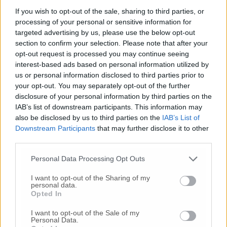
If you wish to opt-out of the sale, sharing to third parties, or
Commenta
processing of your personal or sensitive information for
targeted advertising by us, please use the below opt-out
section to confirm your selection. Please note that after your
Commenta l'articolo
opt-out request is processed you may continue seeing
interest-based ads based on personal information utilized by
us or personal information disclosed to third parties prior to
Gli articoli più letti
your opt-out. You may separately opt-out of the further
disclosure of your personal information by third parties on the
24 Lug
-
Bimbi costretti a colpirsi da soli
e lasciati al
IAB’s list of downstream participants. This information may
buio:
orrore all’asilo, arrestate due educatrici
also be disclosed by us to third parties on the
IAB’s List of
10 Lug
-
Luigia Fortunato,
l’ennesimo femminicidio:
Downstream Participants
that may further disclose it to other
prima la lite, poi la furia col coltello
third parties.
10 Lug
-
Femminicidio a Loreto.
Donna uccisa a
Personal Data Processing Opt Outs
coltellate.
Fermato il compagno: “L’ho ammazzata”
(Foto-Video)
I want to opt-out of the Sharing of my
personal data.
26 Lug
-
Scontro tra auto e moto a Numana:
Opted In
gravissimo un centauro
in eliambulanza a Torrette
I want to opt-out of the Sale of my
24 Lug
-
Maltrattamenti all’asilo, parla il sindaco:
Personal Data.
«Notifica arrivata in mattinata,
anche i miei figli