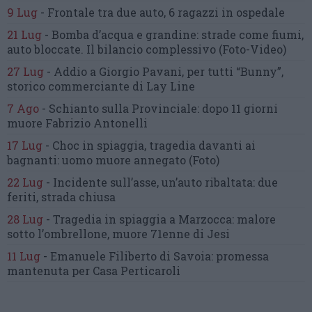
9 Lug
-
Frontale tra due auto,
6 ragazzi in ospedale
21 Lug
-
Bomba d’acqua e grandine:
strade come fiumi,
auto bloccate.
Il bilancio complessivo
(Foto-Video)
27 Lug
-
Addio a Giorgio Pavani,
per tutti “Bunny”,
storico commerciante di Lay Line
7 Ago
-
Schianto sulla Provinciale:
dopo 11 giorni
muore Fabrizio Antonelli
17 Lug
-
Choc in spiaggia,
tragedia davanti ai
bagnanti:
uomo muore annegato
(Foto)
22 Lug
-
Incidente sull’asse, un’auto ribaltata:
due
feriti, strada chiusa
28 Lug
-
Tragedia in spiaggia a Marzocca:
malore
sotto l’ombrellone,
muore 71enne di Jesi
11 Lug
-
Emanuele Filiberto di Savoia:
promessa
mantenuta
per Casa Perticaroli