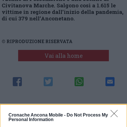
Civitanova Marche. Salgono così a 1.615 le
vittime in regione dall’inizio della pandemia,
di cui 379 nell’Anconetano.
© RIPRODUZIONE RISERVATA
Vai alla home
Commenti
Cronache Ancona Mobile -
Do Not Process My
Nessun commento presente
Personal Information