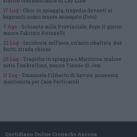
storico commerciante di Lay Line
17 Lug
-
Choc in spiaggia,
tragedia davanti ai
bagnanti:
uomo muore annegato
(Foto)
7 Ago
-
Schianto sulla Provinciale:
dopo 11 giorni
muore Fabrizio Antonelli
22 Lug
-
Incidente sull’asse, un’auto ribaltata:
due
feriti, strada chiusa
28 Lug
-
Tragedia in spiaggia a Marzocca:
malore
sotto l’ombrellone,
muore 71enne di Jesi
11 Lug
-
Emanuele Filiberto di Savoia:
promessa
mantenuta
per Casa Perticaroli
Quotidiano Online Cronache Ancona