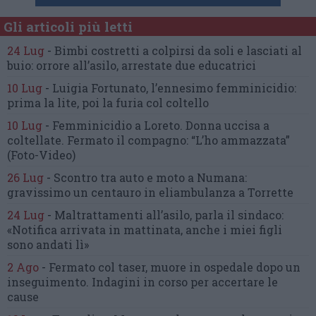
Gli articoli più letti
24 Lug
-
Bimbi costretti a colpirsi da soli
e lasciati al
buio:
orrore all’asilo, arrestate due educatrici
10 Lug
-
Luigia Fortunato,
l’ennesimo femminicidio:
prima la lite, poi la furia col coltello
10 Lug
-
Femminicidio a Loreto.
Donna uccisa a
coltellate.
Fermato il compagno: “L’ho ammazzata”
(Foto-Video)
26 Lug
-
Scontro tra auto e moto a Numana:
gravissimo un centauro
in eliambulanza a Torrette
24 Lug
-
Maltrattamenti all’asilo, parla il sindaco:
«Notifica arrivata in mattinata,
anche i miei figli
sono andati lì»
2 Ago
-
Fermato col taser,
muore in ospedale dopo un
inseguimento.
Indagini in corso per accertare le
cause