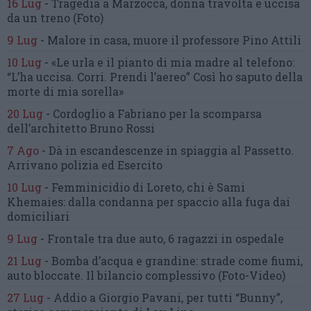
16 Lug
-
Tragedia a Marzocca,
donna travolta e uccisa
da un treno
(Foto)
9 Lug
-
Malore in casa, muore
il professore Pino Attili
10 Lug
-
«Le urla e il pianto di mia madre al telefono:
“L’ha uccisa. Corri. Prendi l’aereo”
Così ho saputo della
morte di mia sorella»
20 Lug
-
Cordoglio a Fabriano per la scomparsa
dell’architetto Bruno Rossi
7 Ago
-
Dà in escandescenze in spiaggia al Passetto.
Arrivano polizia ed Esercito
10 Lug
-
Femminicidio di Loreto, chi è Sami
Khemaies:
dalla condanna per spaccio
alla fuga dai
domiciliari
9 Lug
-
Frontale tra due auto,
6 ragazzi in ospedale
21 Lug
-
Bomba d’acqua e grandine:
strade come fiumi,
auto bloccate.
Il bilancio complessivo
(Foto-Video)
27 Lug
-
Addio a Giorgio Pavani,
per tutti “Bunny”,