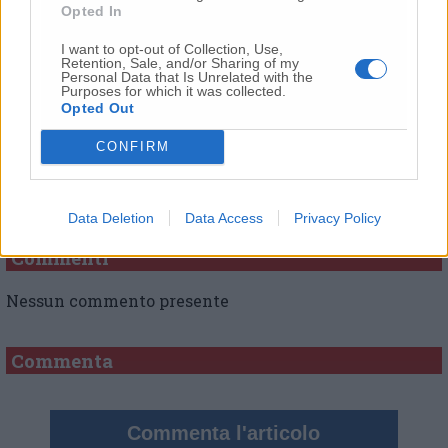
Opted In
© RIPRODUZIONE RISERVATA
I want to opt-out of Collection, Use,
Retention, Sale, and/or Sharing of my
Vai alla home
Personal Data that Is Unrelated with the
Purposes for which it was collected.
Opted Out
CONFIRM
Data Deletion
Data Access
Privacy Policy
Commenti
Nessun commento presente
Commenta
Commenta l'articolo