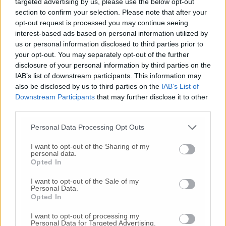
targeted advertising by us, please use the below opt-out
sarebbe utile per dilatare i tempi e non
section to confirm your selection. Please note that after your
esporre a rischi le partorienti dell’area
opt-out request is processed you may continue seeing
montana, non servita, al momento, da una
interest-based ads based on personal information utilized by
us or personal information disclosed to third parties prior to
rete viaria adeguata anche per il lungo stop ai
your opt-out. You may separately opt-out of the further
cantieri della Quadrilatero. Il sindaco
disclosure of your personal information by third parties on the
Santarelli, sui social media ha mosso critiche
IAB’s list of downstream participants. This information may
alla costituzione in giudizio di Regione e
also be disclosed by us to third parties on the
IAB’s List of
Asur. “Ognuno è libero di fare le scelte che più
Downstream Participants
that may further disclose it to other
sono ritenute opportune, ma questo cozza con
third parties.
quanto dichiarato in tutte queste settimane. –
ha scritto nel suo post il primo cittadino di
Personal Data Processing Opt Outs
Fabriano – Costituirsi contro il ricorso non è
I want to opt-out of the Sharing of my
un atto dovuto, Asur e Regione avrebbero
personal data.
potuto, e dovuto a mio avviso, soprassedere se
Opted In
è vero quanto hanno sempre affermato e cioè
I want to opt-out of the Sale of my
che la loro è stata una scelta obbligata dalla
Personal Data.
quale non potevano sottrarsi”.
Opted In
I want to opt-out of processing my
Personal Data for Targeted Advertising.