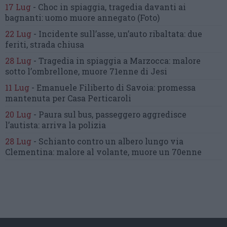
17 Lug
-
Choc in spiaggia,
tragedia davanti ai
bagnanti:
uomo muore annegato
(Foto)
22 Lug
-
Incidente sull’asse, un’auto ribaltata:
due
feriti, strada chiusa
28 Lug
-
Tragedia in spiaggia a Marzocca:
malore
sotto l’ombrellone,
muore 71enne di Jesi
11 Lug
-
Emanuele Filiberto di Savoia:
promessa
mantenuta
per Casa Perticaroli
20 Lug
-
Paura sul bus, passeggero
aggredisce
l’autista: arriva la polizia
28 Lug
-
Schianto contro un albero
lungo via
Clementina:
malore al volante, muore un 70enne