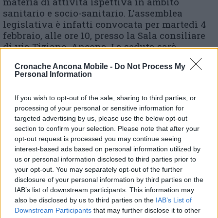
materia di attività ispettiva in ambito
sanitario e socio-sanitario. L’assemblea
legislativa è infatti convocata per martedì 4
febbraio, alle ore 10, presso la Sala consiliare
di via Tiziano, Ancona. La seduta sarà
incentrata sull’esame della proposta di Piano
Cronache Ancona Mobile -
Do Not Process My
socio-sanitario regionale 2019/2021
Personal Information
(discussione e votazione) con relatore di
maggioranza Fabrizio Volpini (Pd) ed Elena
If you wish to opt-out of the sale, sharing to third parties, or
Leonardi (Fdi) per la minoranza. In primo
processing of your personal or sensitive information for
piano anche la proposta di legge in materia di
targeted advertising by us, please use the below opt-out
disciplina di attività ispettiva sempre in
section to confirm your selection. Please note that after your
ambito sanitario e socio-sanitario; Luca
opt-out request is processed you may continue seeing
Marconi (Udc) è relatore di maggioranza e
interest-based ads based on personal information utilized by
Romina Pergolesi (M5s) di minoranza.
us or personal information disclosed to third parties prior to
your opt-out. You may separately opt-out of the further
disclosure of your personal information by third parties on the
(ultimo aggiornamento alle ore 16.15)
IAB’s list of downstream participants. This information may
also be disclosed by us to third parties on the
IAB’s List of
Downstream Participants
that may further disclose it to other