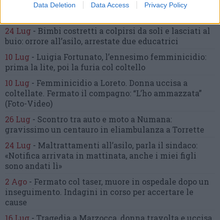
Data Deletion
Data Access
Privacy Policy
Gli articoli più letti
24 Lug
-
Bimbi costretti a colpirsi da soli
e lasciati al
buio:
orrore all’asilo, arrestate due educatrici
10 Lug
-
Luigia Fortunato,
l’ennesimo femminicidio:
prima la lite, poi la furia col coltello
10 Lug
-
Femminicidio a Loreto.
Donna uccisa a
coltellate.
Fermato il compagno: “L’ho ammazzata”
(Foto-Video)
26 Lug
-
Scontro tra auto e moto a Numana:
gravissimo un centauro
in eliambulanza a Torrette
24 Lug
-
Maltrattamenti all’asilo, parla il sindaco:
«Notifica arrivata in mattinata,
anche i miei figli
sono andati lì»
2 Ago
-
Fermato col taser,
muore in ospedale dopo un
inseguimento.
Indagini in corso per accertare le
cause
16 Lug
-
Tragedia a Marzocca,
donna travolta e uccisa