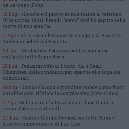
da un treno
(Foto)
10 Lug
-
«Le urla e il pianto di mia madre al telefono:
“L’ha uccisa. Corri. Prendi l’aereo”
Così ho saputo della
morte di mia sorella»
7 Ago
-
Dà in escandescenze in spiaggia al Passetto.
Arrivano polizia ed Esercito
20 Lug
-
Cordoglio a Fabriano per la scomparsa
dell’architetto Bruno Rossi
10 Lug
-
Femminicidio di Loreto, chi è Sami
Khemaies:
dalla condanna per spaccio
alla fuga dai
domiciliari
21 Lug
-
Bomba d’acqua e grandine:
strade come fiumi,
auto bloccate.
Il bilancio complessivo
(Foto-Video)
7 Ago
-
Schianto sulla Provinciale:
dopo 11 giorni
muore Fabrizio Antonelli
27 Lug
-
Addio a Giorgio Pavani,
per tutti “Bunny”,
storico commerciante di Lay Line