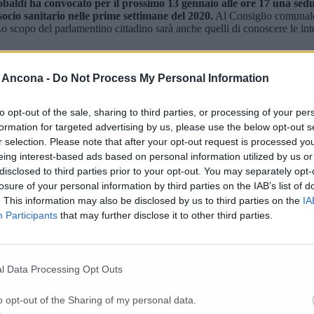
baldi ha convocato
per il prossimo
13 gennaio alle ore 17
una sedu
ocio sanitario nelle prime settimane del
2020.
Al Consiglio comunale, 
Lo scopo del parlamentino cittadino sarà anche quelli di conoscere le int
 Ancona -
Do Not Process My Personal Information
to opt-out of the sale, sharing to third parties, or processing of your per
formation for targeted advertising by us, please use the below opt-out s
steniamo la mobilitazione dei sindaci»
r selection. Please note that after your opt-out request is processed y
eing interest-based ads based on personal information utilized by us or
disclosed to third parties prior to your opt-out. You may separately opt-
losure of your personal information by third parties on the IAB’s list of
 Ortopedia e Utic-Cardiologia a rischio
. This information may also be disclosed by us to third parties on the
IA
Participants
that may further disclose it to other third parties.
’
l Data Processing Opt Outs
i per salvare altre vite
o opt-out of the Sharing of my personal data.