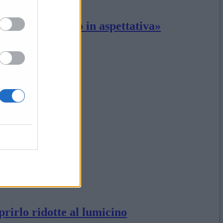
uiranno il medico in aspettativa»
agnoli
prirlo ridotte al lumicino