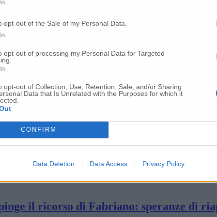
In
ur: «I pediatri dell’ospedale di Jesi sostit
o opt-out of the Sale of my Personal Data.
In
to opt-out of processing my Personal Data for Targeted
dai carabinieri anche il senatore Sergio Rom
ing.
In
o opt-out of Collection, Use, Retention, Sale, and/or Sharing
ersonal Data that Is Unrelated with the Purposes for which it
sindaco Santarelli sporge querela
lected.
Out
CONFIRM
Piano sanitario regionale
Data Deletion
Data Access
Privacy Policy
nte in eliambulanza a Torrette
pinge il ricorso di Fabriano: speranze di ria