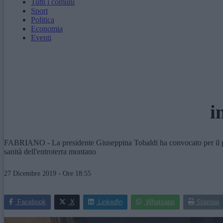
Tutti i comuni
Sport
Politica
Economia
Eventi
i
FABRIANO - La presidente Giuseppina Tobaldi ha convocato per il pros
sanità dell'entroterra montano
27 Dicembre 2019 - Ore 18:55
Facebook
X
LinkedIn
Whatsapp
Stampa