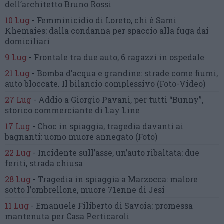
dell’architetto Bruno Rossi
10 Lug
-
Femminicidio di Loreto, chi è Sami
Khemaies:
dalla condanna per spaccio
alla fuga dai
domiciliari
9 Lug
-
Frontale tra due auto,
6 ragazzi in ospedale
21 Lug
-
Bomba d’acqua e grandine:
strade come fiumi,
auto bloccate.
Il bilancio complessivo
(Foto-Video)
27 Lug
-
Addio a Giorgio Pavani,
per tutti “Bunny”,
storico commerciante di Lay Line
17 Lug
-
Choc in spiaggia,
tragedia davanti ai
bagnanti:
uomo muore annegato
(Foto)
22 Lug
-
Incidente sull’asse, un’auto ribaltata:
due
feriti, strada chiusa
28 Lug
-
Tragedia in spiaggia a Marzocca:
malore
sotto l’ombrellone,
muore 71enne di Jesi
11 Lug
-
Emanuele Filiberto di Savoia:
promessa
mantenuta
per Casa Perticaroli