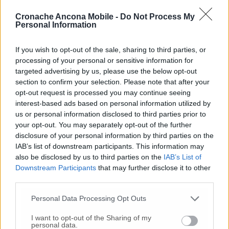
Santarelli va quindi al punto e chiede al
Cronache Ancona Mobile -
Do Not Process My
vertice dell’Area Vasta 2 «quali sono le
Personal Information
intenzioni di questa direzione rispetto alla
situazione che si sta verificando nel reparto
If you wish to opt-out of the sale, sharing to third parties, or
Ortopedia che da gennaio non sarà più in
processing of your personal or sensitive information for
grado di garantire il servizio a causa della
targeted advertising by us, please use the below opt-out
carenza di personale, mettendo probabilmente
section to confirm your selection. Please note that after your
a rischio anche l’operatività del Pronto
opt-out request is processed you may continue seeing
Soccorso, e del reparto Cardiologia dove
interest-based ads based on personal information utilized by
risulta allo scrivente che la situazione stia
us or personal information disclosed to third parties prior to
your opt-out. You may separately opt-out of the further
pericolosamente precipitando con il rischio
disclosure of your personal information by third parties on the
della prossima chiusura del servizio Utic a
IAB’s list of downstream participants. This information may
causa della carenza di personale che non
also be disclosed by us to third parties on the
IAB’s List of
consente la copertura h24. Anche in questi
Downstream Participants
that may further disclose it to other
due casi anzichè mettere mano alla soluzione
third parties.
del problema si approfitta per ridurre il
servizio?» Il sindaco vuole risposte ai quasiti
Personal Data Processing Opt Outs
che sottoporrà alla prossima conferenza dei
I want to opt-out of the Sharing of my
sindaci di Area Vasta. «Chiedo che in quella
personal data.