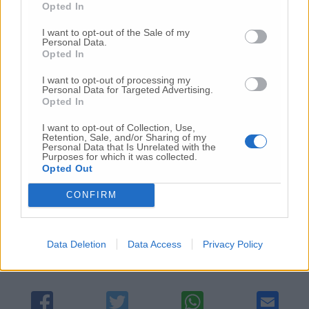
sede sia portato in esame il Piano dei
Opted In
Fabbisogni come ci era stato promesso ormai
I want to opt-out of the Sale of my
diverse settimane fa. – rimarca Santarelli – I
Personal Data.
cittadini sono stanchi e anche noi
Opted In
amministratori abbiamo raggiunto il limite
I want to opt-out of processing my
perchè nonostante la nostra propensione alla
Personal Data for Targeted Advertising.
collaborazione e un atteggiamento più che
Opted In
responsabile stiamo ricevendo solo schiaffi
I want to opt-out of Collection, Use,
da chi dovrebbe garantire servizi essenziali
Retention, Sale, and/or Sharing of my
per il territorio».
Personal Data that Is Unrelated with the
Purposes for which it was collected.
Opted Out
CONFIRM
© RIPRODUZIONE RISERVATA
Vai alla home
Data Deletion
Data Access
Privacy Policy