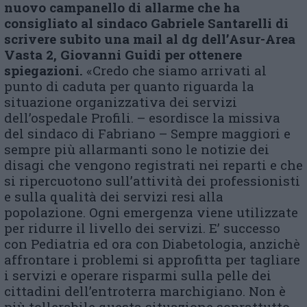
nuovo campanello di allarme che ha
consigliato al sindaco Gabriele
Santarelli
di
scrivere subito una mail
al
dg
d
ell’Asur-
Area
Vasta 2,
Giovanni
Guidi
per ottenere
spiegazioni.
«Credo che siamo arrivati al
punto di caduta per quanto riguarda la
situazione organizzativa dei servizi
dell’ospedale Profili. – esordisce la missiva
del sindaco di Fabriano – Sempre maggiori e
sempre più allarmanti sono le notizie dei
disagi che vengono registrati nei reparti e che
si ripercuotono sull’attività dei professionisti
e sulla qualità dei servizi resi alla
popolazione. Ogni emergenza viene utilizzate
per ridurre il livello dei servizi. E’ successo
con Pediatria ed ora con Diabetologia, anzichè
affrontare i problemi si approfitta per tagliare
i servizi e operare risparmi sulla pelle dei
cittadini dell’entroterra marchigiano. Non è
più tollerabile questa situazione soprattutto