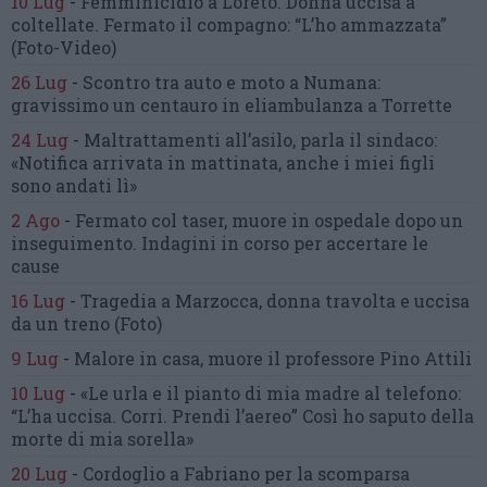
10 Lug
-
Femminicidio a Loreto.
Donna uccisa a
coltellate.
Fermato il compagno: “L’ho ammazzata”
(Foto-Video)
26 Lug
-
Scontro tra auto e moto a Numana:
gravissimo un centauro
in eliambulanza a Torrette
24 Lug
-
Maltrattamenti all’asilo, parla il sindaco:
«Notifica arrivata in mattinata,
anche i miei figli
sono andati lì»
2 Ago
-
Fermato col taser,
muore in ospedale dopo un
inseguimento.
Indagini in corso per accertare le
cause
16 Lug
-
Tragedia a Marzocca,
donna travolta e uccisa
da un treno
(Foto)
9 Lug
-
Malore in casa, muore
il professore Pino Attili
10 Lug
-
«Le urla e il pianto di mia madre al telefono:
“L’ha uccisa. Corri. Prendi l’aereo”
Così ho saputo della
morte di mia sorella»
20 Lug
-
Cordoglio a Fabriano per la scomparsa