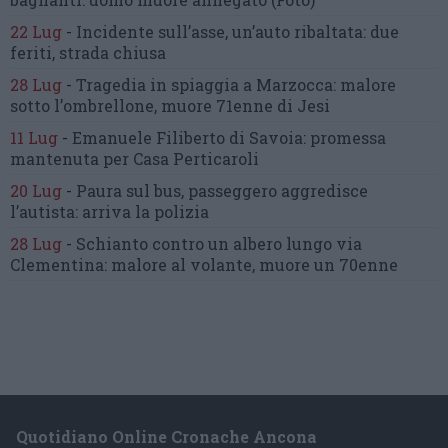
22 Lug
-
Incidente sull’asse, un’auto ribaltata:
due
feriti, strada chiusa
28 Lug
-
Tragedia in spiaggia a Marzocca:
malore
sotto l’ombrellone,
muore 71enne di Jesi
11 Lug
-
Emanuele Filiberto di Savoia:
promessa
mantenuta
per Casa Perticaroli
20 Lug
-
Paura sul bus, passeggero
aggredisce
l’autista: arriva la polizia
28 Lug
-
Schianto contro un albero
lungo via
Clementina:
malore al volante, muore un 70enne
Quotidiano Online Cronache Ancona