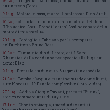
16 Lug
-
Tragedia a Marzocca,
donna travolta e uccisa
da un treno
(Foto)
9 Lug
-
Malore in casa, muore
il professore Pino Attili
10 Lug
-
«Le urla e il pianto di mia madre al telefono:
“L’ha uccisa. Corri. Prendi l’aereo”
Così ho saputo della
morte di mia sorella»
20 Lug
-
Cordoglio a Fabriano per la scomparsa
dell’architetto Bruno Rossi
10 Lug
-
Femminicidio di Loreto, chi è Sami
Khemaies:
dalla condanna per spaccio
alla fuga dai
domiciliari
9 Lug
-
Frontale tra due auto,
6 ragazzi in ospedale
21 Lug
-
Bomba d’acqua e grandine:
strade come fiumi,
auto bloccate.
Il bilancio complessivo
(Foto-Video)
27 Lug
-
Addio a Giorgio Pavani,
per tutti “Bunny”,
storico commerciante di Lay Line
17 Lug
-
Choc in spiaggia,
tragedia davanti ai
bagnanti:
uomo muore annegato
(Foto)