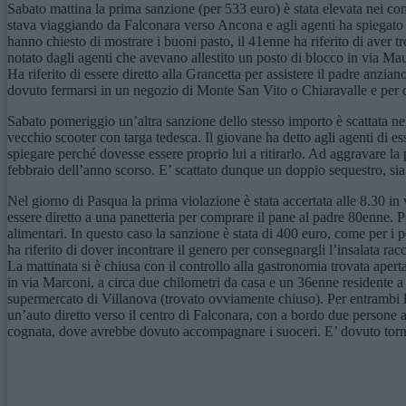
Sabato mattina la prima sanzione (per 533 euro) è stata elevata nei co
stava viaggiando da Falconara verso Ancona e agli agenti ha spiegato di
hanno chiesto di mostrare i buoni pasto, il 41enne ha riferito di aver 
notato dagli agenti che avevano allestito un posto di blocco in via Mauri
Ha riferito di essere diretto alla Grancetta per assistere il padre anzia
dovuto fermarsi in un negozio di Monte San Vito o Chiaravalle e per q
Sabato pomeriggio un’altra sanzione dello stesso importo è scattata ne
vecchio scooter con targa tedesca. Il giovane ha detto agli agenti di e
spiegare perché dovesse essere proprio lui a ritirarlo. Ad aggravare la 
febbraio dell’anno scorso. E’ scattato dunque un doppio sequestro, sia 
Nel giorno di Pasqua la prima violazione è stata accertata alle 8.30 in 
essere diretto a una panetteria per comprare il pane al padre 80enne. P
alimentari. In questo caso la sanzione è stata di 400 euro, come per 
ha riferito di dover incontrare il genero per consegnargli l’insalata rac
La mattinata si è chiusa con il controllo alla gastronomia trovata aper
in via Marconi, a circa due chilometri da casa e un 36enne residente a 
supermercato di Villanova (trovato ovviamente chiuso). Per entrambi la
un’auto diretto verso il centro di Falconara, con a bordo due persone anz
cognata, dove avrebbe dovuto accompagnare i suoceri. E’ dovuto torna