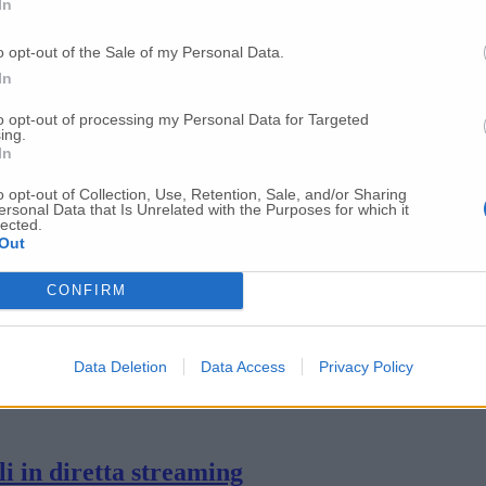
In
o opt-out of the Sale of my Personal Data.
Calano i ricoveri intensivi e le persone in 
In
to opt-out of processing my Personal Data for Targeted
ing.
 nella provincia di Ancona
In
o opt-out of Collection, Use, Retention, Sale, and/or Sharing
ersonal Data that Is Unrelated with the Purposes for which it
a: alla ‘Spiaggiola’ arrivano i carabinieri
lected.
Out
CONFIRM
ti gli italiani dall’ospedale da campo di Jes
Data Deletion
Data Access
Privacy Policy
stessa parte, salviamo questo Paese»
li in diretta streaming