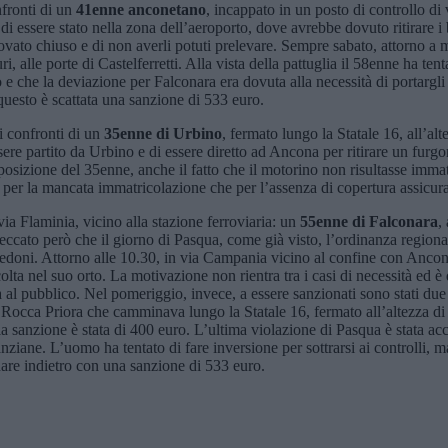
nfronti di un
41enne anconetano
, incappato in un posto di controllo di 
 essere stato nella zona dell’aeroporto, dove avrebbe dovuto ritirare i b
trovato chiuso e di non averli potuti prelevare. Sempre sabato, attorno a 
, alle porte di Castelferretti. Alla vista della pattuglia il 58enne ha ten
no e che la deviazione per Falconara era dovuta alla necessità di portargl
uesto è scattata una sanzione di 533 euro.
i confronti di un
35enne di Urbino
, fermato lungo la Statale 16, all’a
ssere partito da Urbino e di essere diretto ad Ancona per ritirare un furg
posizione del 35enne, anche il fatto che il motorino non risultasse immatr
per la mancata immatricolazione che per l’assenza di copertura assicurati
via Flaminia, vicino alla stazione ferroviaria: un
55enne di Falconara
,
eccato però che il giorno di Pasqua, come già visto, l’ordinanza regional
i pedoni. Attorno alle 10.30, in via Campania vicino al confine con Anc
colta nel suo orto. La motivazione non rientra tra i casi di necessità ed 
ta al pubblico. Nel pomeriggio, invece, a essere sanzionati sono stati du
Rocca Priora che camminava lungo la Statale 16, fermato all’altezza di F
 sanzione è stata di 400 euro. L’ultima violazione di Pasqua è stata acc
iane. L’uomo ha tentato di fare inversione per sottrarsi ai controlli, ma 
re indietro con una sanzione di 533 euro.