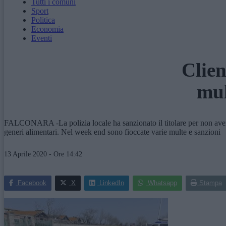
Tutti i comuni
Sport
Politica
Economia
Eventi
Clien
mul
FALCONARA -La polizia locale ha sanzionato il titolare per non aver ris
generi alimentari. Nel week end sono fioccate varie multe e sanzioni
13 Aprile 2020 - Ore 14:42
Facebook
X
LinkedIn
Whatsapp
Stampa