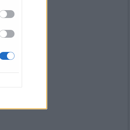
quarantena
i