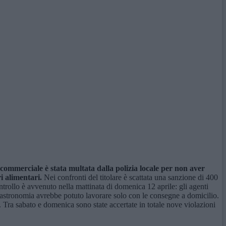
à commerciale
è stata
multata
dalla polizia locale
per non aver
i alimentari.
Nei confronti del titolare è scattata una sanzione di 400
ntrollo è avvenuto nella mattinata di domenica 12 aprile: gli agenti
 La gastronomia avrebbe potuto lavorare solo con le consegne a domicilio.
. Tra sabato e domenica sono state accertate in totale nove violazioni