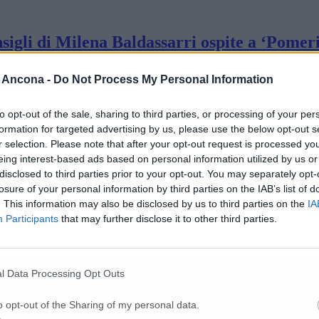
nsigli di Milena Baldassarri ospite a ‘Pomeri
 Ancona -
Do Not Process My Personal Information
o: raffica di multe a Pasqua
to opt-out of the sale, sharing to third parties, or processing of your per
formation for targeted advertising by us, please use the below opt-out s
r selection. Please note that after your opt-out request is processed y
Marasca: «Stiamo studiando soluzioni per r
eing interest-based ads based on personal information utilized by us or
disclosed to third parties prior to your opt-out. You may separately opt-
losure of your personal information by third parties on the IAB’s list of
’azienda Famar
. This information may also be disclosed by us to third parties on the
IA
Participants
that may further disclose it to other third parties.
i a Loreto
l Data Processing Opt Outs
o opt-out of the Sharing of my personal data.
ersione dell’esistente