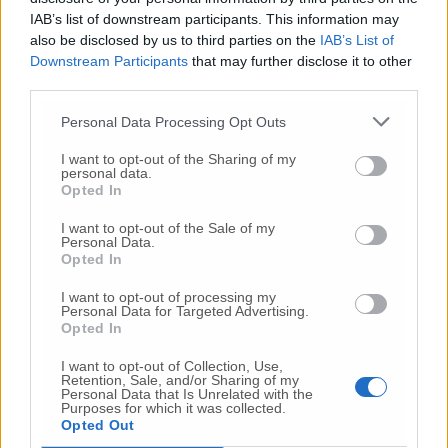
IAB’s list of downstream participants. This information may
Nessun commento presente
also be disclosed by us to third parties on the
IAB’s List of
Downstream Participants
that may further disclose it to other
third parties.
Commenta
Personal Data Processing Opt Outs
I want to opt-out of the Sharing of my
Commenta l'articolo
personal data.
Opted In
Gli articoli più letti
I want to opt-out of the Sale of my
Personal Data.
24 Lug
-
Bimbi costretti a colpirsi da soli
e lasciati al
Opted In
buio:
orrore all’asilo, arrestate due educatrici
I want to opt-out of processing my
10 Lug
-
Luigia Fortunato,
l’ennesimo femminicidio:
Personal Data for Targeted Advertising.
Opted In
prima la lite, poi la furia col coltello
10 Lug
-
Femminicidio a Loreto.
Donna uccisa a
I want to opt-out of Collection, Use,
Retention, Sale, and/or Sharing of my
coltellate.
Fermato il compagno: “L’ho ammazzata”
Personal Data that Is Unrelated with the
(Foto-Video)
Purposes for which it was collected.
Opted Out
26 Lug
-
Scontro tra auto e moto a Numana: