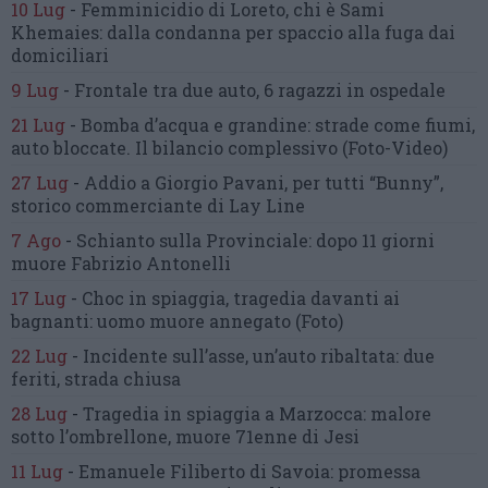
10 Lug
-
Femminicidio di Loreto, chi è Sami
Khemaies:
dalla condanna per spaccio
alla fuga dai
domiciliari
9 Lug
-
Frontale tra due auto,
6 ragazzi in ospedale
21 Lug
-
Bomba d’acqua e grandine:
strade come fiumi,
auto bloccate.
Il bilancio complessivo
(Foto-Video)
27 Lug
-
Addio a Giorgio Pavani,
per tutti “Bunny”,
storico commerciante di Lay Line
7 Ago
-
Schianto sulla Provinciale:
dopo 11 giorni
muore Fabrizio Antonelli
17 Lug
-
Choc in spiaggia,
tragedia davanti ai
bagnanti:
uomo muore annegato
(Foto)
22 Lug
-
Incidente sull’asse, un’auto ribaltata:
due
feriti, strada chiusa
28 Lug
-
Tragedia in spiaggia a Marzocca:
malore
sotto l’ombrellone,
muore 71enne di Jesi
11 Lug
-
Emanuele Filiberto di Savoia:
promessa