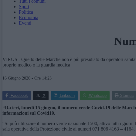
Tutti i comuni
Sport
Politica
Economia
Eventi
Nume
VIRUS - Quello delle Marche non è più presidiato da operatori sanitari e 
proprio medico o la guardia medica
16 Giugno 2020 - Ore 14:23
Facebook
X
LinkedIn
Whatsapp
Stampa
“Da ieri, lunedì 15 giugno, il numero verde Covid-19 delle March
informazioni sul Covid19.
“Si può utilizzare il numero verde nazionale 1500, attivo tutti i giorni
sala operativa della Protezione civile ai numeri 071 806 4163 – 4164.