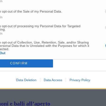
In
o opt-out of the Sale of my Personal Data.
on c’erano vittime
In
to opt-out of processing my Personal Data for Targeted
ing.
 il Covid-19
In
o opt-out of Collection, Use, Retention, Sale, and/or Sharing
ersonal Data that Is Unrelated with the Purposes for which it
lected.
e il Fondo di Prossimità nell’Emergenza
Out
CONFIRM
 all’ospedale di Torrette
Data Deletion
Data Access
Privacy Policy
caso delle Marche
ni e balli all’aperto