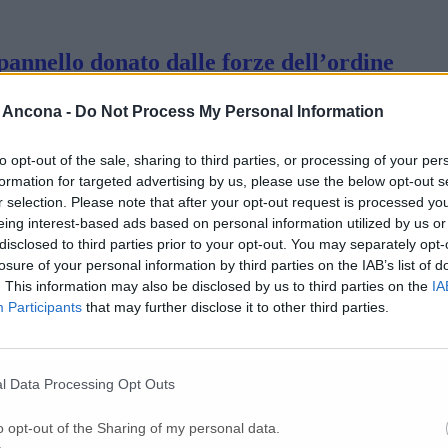
 pannello donato dalle forze dell’ordine
 Ancona -
Do Not Process My Personal Information
 le ordinanze della Regione
to opt-out of the sale, sharing to third parties, or processing of your per
formation for targeted advertising by us, please use the below opt-out s
r selection. Please note that after your opt-out request is processed y
eing interest-based ads based on personal information utilized by us or
disclosed to third parties prior to your opt-out. You may separately opt-
losure of your personal information by third parties on the IAB’s list of
tano le misure di prevenzione, termo scanne
. This information may also be disclosed by us to third parties on the
IA
Participants
that may further disclose it to other third parties.
ende ancora il numero dei ricoveri
l Data Processing Opt Outs
o opt-out of the Sharing of my personal data.
ront del governo