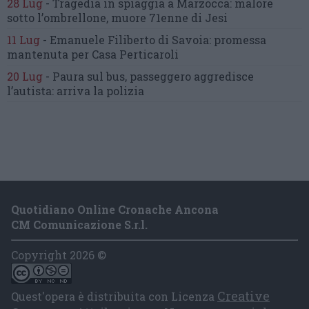
28 Lug
-
Tragedia in spiaggia a Marzocca:
malore
sotto l’ombrellone,
muore 71enne di Jesi
11 Lug
-
Emanuele Filiberto di Savoia:
promessa
mantenuta
per Casa Perticaroli
20 Lug
-
Paura sul bus, passeggero
aggredisce
l’autista: arriva la polizia
Quotidiano Online Cronache Ancona
CM Comunicazione S.r.l.
Copyright 2026 ©
Creative
Quest'opera è distribuita con Licenza