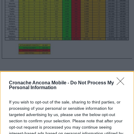
Covid, zero nuovi casi nelle Marche
Cronache Ancona Mobile -
Do Not Process My
Personal Information
© RIPRODUZIONE RISERVATA
If you wish to opt-out of the sale, sharing to third parties, or
processing of your personal or sensitive information for
Vai alla home
targeted advertising by us, please use the below opt-out
section to confirm your selection. Please note that after your
opt-out request is processed you may continue seeing
interest-based ads based on personal information utilized by