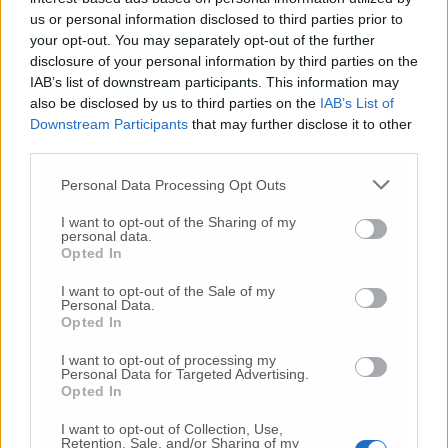
us or personal information disclosed to third parties prior to
your opt-out. You may separately opt-out of the further
disclosure of your personal information by third parties on the
IAB’s list of downstream participants. This information may
also be disclosed by us to third parties on the
IAB’s List of
Commenti
Downstream Participants
that may further disclose it to other
third parties.
Nessun commento presente
Personal Data Processing Opt Outs
Commenta
I want to opt-out of the Sharing of my
personal data.
Opted In
I want to opt-out of the Sale of my
Commenta l'articolo
Personal Data.
Opted In
Gli articoli più letti
I want to opt-out of processing my
Personal Data for Targeted Advertising.
24 Lug
-
Bimbi costretti a colpirsi da soli
e lasciati al
Opted In
buio:
orrore all’asilo, arrestate due educatrici
I want to opt-out of Collection, Use,
10 Lug
-
Luigia Fortunato,
l’ennesimo femminicidio:
Retention, Sale, and/or Sharing of my