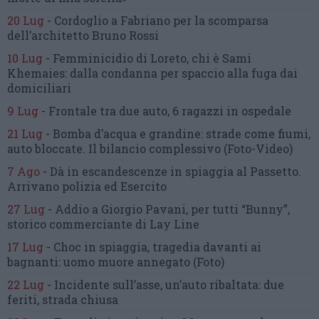
20 Lug
-
Cordoglio a Fabriano per la scomparsa
dell’architetto Bruno Rossi
10 Lug
-
Femminicidio di Loreto, chi è Sami
Khemaies:
dalla condanna per spaccio
alla fuga dai
domiciliari
9 Lug
-
Frontale tra due auto,
6 ragazzi in ospedale
21 Lug
-
Bomba d’acqua e grandine:
strade come fiumi,
auto bloccate.
Il bilancio complessivo
(Foto-Video)
7 Ago
-
Dà in escandescenze in spiaggia al Passetto.
Arrivano polizia ed Esercito
27 Lug
-
Addio a Giorgio Pavani,
per tutti “Bunny”,
storico commerciante di Lay Line
17 Lug
-
Choc in spiaggia,
tragedia davanti ai
bagnanti:
uomo muore annegato
(Foto)
22 Lug
-
Incidente sull’asse, un’auto ribaltata:
due
feriti, strada chiusa