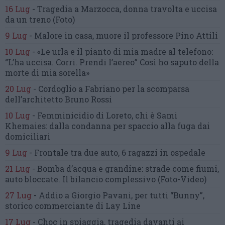
16 Lug
-
Tragedia a Marzocca,
donna travolta e uccisa
da un treno
(Foto)
9 Lug
-
Malore in casa, muore
il professore Pino Attili
10 Lug
-
«Le urla e il pianto di mia madre al telefono:
“L’ha uccisa. Corri. Prendi l’aereo”
Così ho saputo della
morte di mia sorella»
20 Lug
-
Cordoglio a Fabriano per la scomparsa
dell’architetto Bruno Rossi
10 Lug
-
Femminicidio di Loreto, chi è Sami
Khemaies:
dalla condanna per spaccio
alla fuga dai
domiciliari
9 Lug
-
Frontale tra due auto,
6 ragazzi in ospedale
21 Lug
-
Bomba d’acqua e grandine:
strade come fiumi,
auto bloccate.
Il bilancio complessivo
(Foto-Video)
27 Lug
-
Addio a Giorgio Pavani,
per tutti “Bunny”,
storico commerciante di Lay Line
17 Lug
-
Choc in spiaggia,
tragedia davanti ai