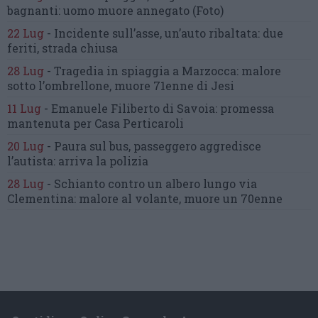
bagnanti:
uomo muore annegato
(Foto)
22 Lug
-
Incidente sull’asse, un’auto ribaltata:
due
feriti, strada chiusa
28 Lug
-
Tragedia in spiaggia a Marzocca:
malore
sotto l’ombrellone,
muore 71enne di Jesi
11 Lug
-
Emanuele Filiberto di Savoia:
promessa
mantenuta
per Casa Perticaroli
20 Lug
-
Paura sul bus, passeggero
aggredisce
l’autista: arriva la polizia
28 Lug
-
Schianto contro un albero
lungo via
Clementina:
malore al volante, muore un 70enne