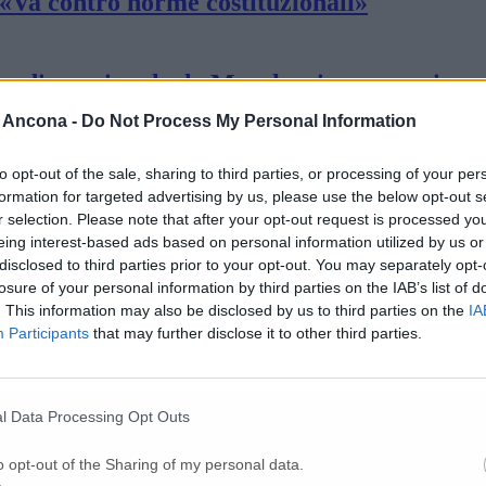
 «Va contro norme costituzionali»
a media nazionale, le Marche rimangono in z
 Ancona -
Do Not Process My Personal Information
l Green Pass per ballare in sicurezza»
to opt-out of the sale, sharing to third parties, or processing of your per
formation for targeted advertising by us, please use the below opt-out s
r selection. Please note that after your opt-out request is processed y
ove in provincia di Ancona
eing interest-based ads based on personal information utilized by us or
disclosed to third parties prior to your opt-out. You may separately opt-
losure of your personal information by third parties on the IAB’s list of
. This information may also be disclosed by us to third parties on the
IA
1.212 tamponi analizzati
Participants
that may further disclose it to other third parties.
l Data Processing Opt Outs
o opt-out of the Sharing of my personal data.