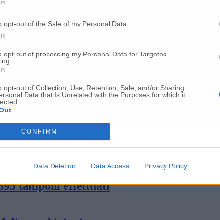
tani dalla zona gialla»
In
o opt-out of the Sale of my Personal Data.
In
ssaggio per chi sceglierà le Marche»
to opt-out of processing my Personal Data for Targeted
ing.
In
0 sono dell’Anconetano
o opt-out of Collection, Use, Retention, Sale, and/or Sharing
ersonal Data that Is Unrelated with the Purposes for which it
lected.
Out
o del prefetto Darco Pellos: «Custodiamo la 
CONFIRM
 stavolta dopo un matrimonio
Data Deletion
Data Access
Privacy Policy
895 tamponi effettuati