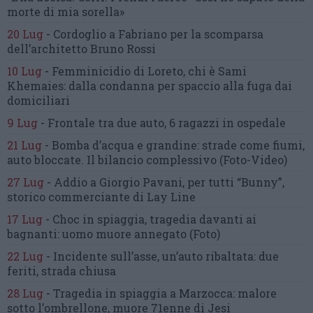
morte di mia sorella»
20 Lug
-
Cordoglio a Fabriano per la scomparsa
dell’architetto Bruno Rossi
10 Lug
-
Femminicidio di Loreto, chi è Sami
Khemaies:
dalla condanna per spaccio
alla fuga dai
domiciliari
9 Lug
-
Frontale tra due auto,
6 ragazzi in ospedale
21 Lug
-
Bomba d’acqua e grandine:
strade come fiumi,
auto bloccate.
Il bilancio complessivo
(Foto-Video)
27 Lug
-
Addio a Giorgio Pavani,
per tutti “Bunny”,
storico commerciante di Lay Line
17 Lug
-
Choc in spiaggia,
tragedia davanti ai
bagnanti:
uomo muore annegato
(Foto)
22 Lug
-
Incidente sull’asse, un’auto ribaltata:
due
feriti, strada chiusa
28 Lug
-
Tragedia in spiaggia a Marzocca:
malore
sotto l’ombrellone,
muore 71enne di Jesi