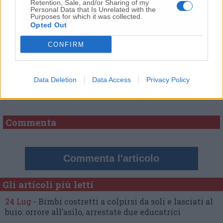
Retention, Sale, and/or Sharing of my
Personal Data that Is Unrelated with the
Purposes for which it was collected.
Opted Out
CONFIRM
Commenti
Data Deletion
Data Access
Privacy Policy
Nessun commento presente
Commenta
Commenta l'articolo
Gli articoli più letti
24 Lug
-
Bimbi costretti a colpirsi da soli
e lasciati al
buio:
orrore all’asilo, arrestate due educatrici