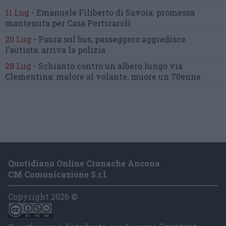
11 Lug
-
Emanuele Filiberto di Savoia:
promessa
mantenuta
per Casa Perticaroli
20 Lug
-
Paura sul bus, passeggero
aggredisce
l’autista: arriva la polizia
28 Lug
-
Schianto contro un albero
lungo via
Clementina:
malore al volante, muore un 70enne
Quotidiano Online Cronache Ancona
CM Comunicazione S.r.l.
Copyright 2026 ©