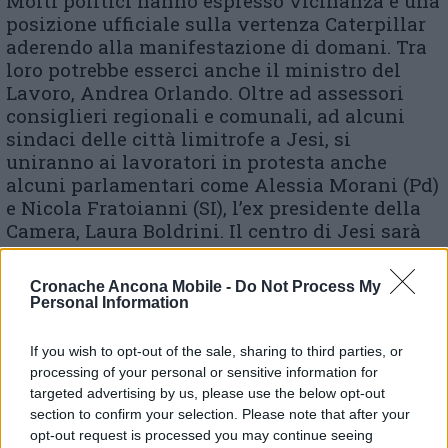
Molti politici hanno espresso vicinanza e una
posizione ufficiale sulla vertenza Caterpillar
aderendo alla manifestazione di domani. Tra
loro potrebbe esserci anche il ministro del
Lavoro, Andrea Orlando. Oltre ad assessori
consiglieri regionali e comunali, ad alcuni
sindaci delle città limitrofe a Jesi, si
uniranno ai lavoratori in protesta anche
alcuni parlamentari come Alessia Morani (Pd)
e Nicola Fratoianni (SI), l’ex presidente della
Camera, Laura Boldrini. Il centro di Jesi sarà
‘blindato’ dalle forze di polizia per garantire
sicurezza, ordine pubblico e rispetto delle
Cronache Ancona Mobile -
Do Not Process My
normative anti-Covid, mentre gli agenti della
Personal Information
Polizia locale assicureranno il buon
funzionamento della viabilità aprendo e
If you wish to opt-out of the sale, sharing to third parties, or
chiudendo a ‘soffietto’ le strade che
processing of your personal or sensitive information for
intersecheranno il percorso contemplato dal
targeted advertising by us, please use the below opt-out
passaggio dei manifestanti.
section to confirm your selection. Please note that after your
opt-out request is processed you may continue seeing