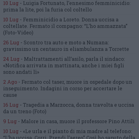
10 Lug
-
Luigia Fortunato,
l’ennesimo femminicidio:
prima la lite, poi la furia col coltello
10 Lug
-
Femminicidio a Loreto.
Donna uccisa a
coltellate.
Fermato il compagno: “L’ho ammazzata”
(Foto-Video)
26 Lug
-
Scontro tra auto e moto a Numana:
gravissimo un centauro
in eliambulanza a Torrette
24 Lug
-
Maltrattamenti all’asilo, parla il sindaco:
«Notifica arrivata in mattinata,
anche i miei figli
sono andati lì»
2 Ago
-
Fermato col taser,
muore in ospedale dopo un
inseguimento.
Indagini in corso per accertare le
cause
16 Lug
-
Tragedia a Marzocca,
donna travolta e uccisa
da un treno
(Foto)
9 Lug
-
Malore in casa, muore
il professore Pino Attili
10 Lug
-
«Le urla e il pianto di mia madre al telefono:
“L’ha uccisa. Corri. Prendi l’aereo”
Così ho saputo della