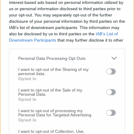
interest-based ads based on personal information utilized by
Il presidio dei lavoratori davanti ai cancelli
us or personal information disclosed to third parties prior to
dello stabilimento di via Roncaglia
your opt-out. You may separately opt-out of the further
proseguirà ad oltranza anche durante le
disclosure of your personal information by third parties on the
festività natalizie. Per rendere la
IAB’s list of downstream participants. This information may
permanenzùa dai lavoratori più agevole e
also be disclosed by us to third parties on the
IAB’s List of
ospitale contro i rigori dell’inverno, oggi i
Downstream Participants
that may further disclose it to other
third parties.
Centri Sociali di Jesi hanno montato una
tenda vicino al gazebo esterno. Domani,
Personal Data Processing Opt Outs
inoltre, saranno ancora accese le telecamere
dei programmi tv nazionali, che da giorni
I want to opt-out of the Sharing of my
personal data.
stanno seguendo l’evolversi della situazione,
Opted In
come Agorà (Rai3) e L’Aria che tira (La7).
I want to opt-out of the Sale of my
Personal Data.
Opted In
© RIPRODUZIONE RISERVATA
I want to opt-out of processing my
Personal Data for Targeted Advertising.
Opted In
Vai alla home
I want to opt-out of Collection, Use,