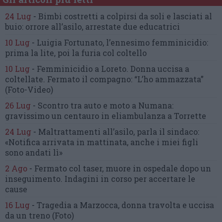
24 Lug
-
Bimbi costretti a colpirsi da soli
e lasciati al
buio:
orrore all’asilo, arrestate due educatrici
10 Lug
-
Luigia Fortunato,
l’ennesimo femminicidio:
prima la lite, poi la furia col coltello
10 Lug
-
Femminicidio a Loreto.
Donna uccisa a
coltellate.
Fermato il compagno: “L’ho ammazzata”
(Foto-Video)
26 Lug
-
Scontro tra auto e moto a Numana:
gravissimo un centauro
in eliambulanza a Torrette
24 Lug
-
Maltrattamenti all’asilo, parla il sindaco:
«Notifica arrivata in mattinata,
anche i miei figli
sono andati lì»
2 Ago
-
Fermato col taser,
muore in ospedale dopo un
inseguimento.
Indagini in corso per accertare le
cause
16 Lug
-
Tragedia a Marzocca,
donna travolta e uccisa
da un treno
(Foto)