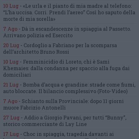
10 Lug
-
«Le urla e il pianto di mia madre al telefono:
“L’ha uccisa. Corri. Prendi l’aereo”
Così ho saputo della
morte di mia sorella»
7 Ago
-
Dà in escandescenze in spiaggia al Passetto.
Arrivano polizia ed Esercito
20 Lug
-
Cordoglio a Fabriano per la scomparsa
dell’architetto Bruno Rossi
10 Lug
-
Femminicidio di Loreto, chi è Sami
Khemaies:
dalla condanna per spaccio
alla fuga dai
domiciliari
21 Lug
-
Bomba d’acqua e grandine:
strade come fiumi,
auto bloccate.
Il bilancio complessivo
(Foto-Video)
7 Ago
-
Schianto sulla Provinciale:
dopo 11 giorni
muore Fabrizio Antonelli
27 Lug
-
Addio a Giorgio Pavani,
per tutti “Bunny”,
storico commerciante di Lay Line
17 Lug
-
Choc in spiaggia,
tragedia davanti ai