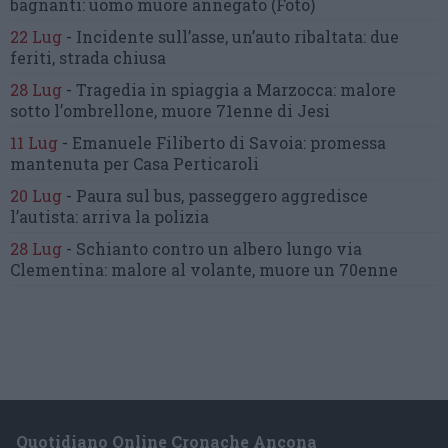
bagnanti:
uomo muore annegato
(Foto)
22 Lug
-
Incidente sull’asse, un’auto ribaltata:
due
feriti, strada chiusa
28 Lug
-
Tragedia in spiaggia a Marzocca:
malore
sotto l’ombrellone,
muore 71enne di Jesi
11 Lug
-
Emanuele Filiberto di Savoia:
promessa
mantenuta
per Casa Perticaroli
20 Lug
-
Paura sul bus, passeggero
aggredisce
l’autista: arriva la polizia
28 Lug
-
Schianto contro un albero
lungo via
Clementina:
malore al volante, muore un 70enne
Quotidiano Online Cronache Ancona