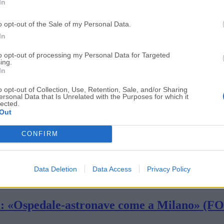
In
 ed è record di tamponi in un giorno In aume
o opt-out of the Sale of my Personal Data.
In
glio di 5 anni si riabbracciano dopo un me
to opt-out of processing my Personal Data for Targeted
ing.
In
o opt-out of Collection, Use, Retention, Sale, and/or Sharing
alla Electrolux test sierologici e termo-scan
ersonal Data that Is Unrelated with the Purposes for which it
lected.
Out
ette in fila al supermercato per fare la spe
CONFIRM
la provincia di Ancona
Data Deletion
Data Access
Privacy Policy
nova: «Ospedale-astronave come a Milano» 