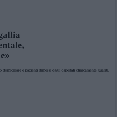
gallia
ntale,
le»
miciliare e pazienti dimessi dagli ospedali clinicamente guariti,