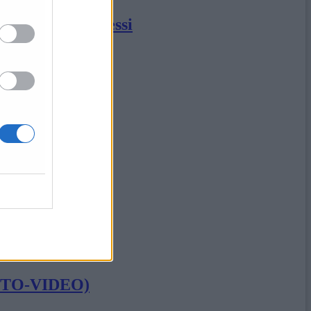
nto guariti/dimessi
se
ner
sa: denunciata
(FOTO-VIDEO)