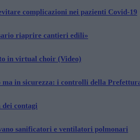
 evitare complicazioni nei pazienti Covid-19
rio riaprire cantieri edili»
o in virtual choir (Video)
 ma in sicurezza: i controlli della Prefettur
 dei contagi
vano sanificatori e ventilatori polmonari