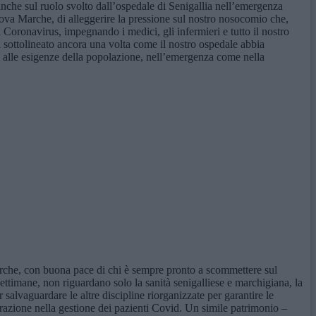
anche sul ruolo svolto dall’ospedale di Senigallia nell’emergenza
nova Marche, di alleggerire la pressione sul nostro nosocomio che,
i Coronavirus, impegnando i medici, gli infermieri e tutto il nostro
a sottolineato ancora una volta come il nostro ospedale abbia
e alle esigenze della popolazione, nell’emergenza come nella
rche, con buona pace di chi è sempre pronto a scommettere sul
settimane, non riguardano solo la sanità senigalliese e marchigiana, la
alvaguardare le altre discipline riorganizzate per garantire le
borazione nella gestione dei pazienti Covid. Un simile patrimonio –