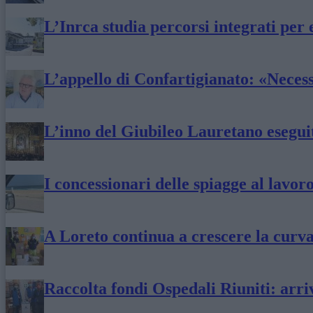
L’Inrca studia percorsi integrati per
L’appello di Confartigianato: «Necessa
L’inno del Giubileo Lauretano eseguit
I concessionari delle spiagge al lavoro
A Loreto continua a crescere la curva
Raccolta fondi Ospedali Riuniti: arri