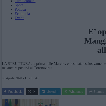
Tutti i comuni
Sport
Politica
Economia
Eventi
E’ op
Mangi
al
LA STRUTTURA, la prima nelle Marche, è destinata esclusivamente all'
ma ancora positivi al Coronavirus
18 Aprile 2020 - Ore 16:47
Facebook
X
LinkedIn
Whatsapp
Stampa