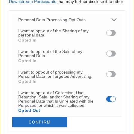
Downstream Participants
that may further disclose it to other
third parties.
Commenta l'articolo
Personal Data Processing Opt Outs
I want to opt-out of the Sharing of my
Gli articoli più letti
personal data.
Opted In
24 Lug
-
Bimbi costretti a colpirsi da soli
e lasciati al
buio:
orrore all’asilo, arrestate due educatrici
I want to opt-out of the Sale of my
Personal Data.
10 Lug
-
Luigia Fortunato,
l’ennesimo femminicidio:
Opted In
prima la lite, poi la furia col coltello
I want to opt-out of processing my
10 Lug
-
Femminicidio a Loreto.
Donna uccisa a
Personal Data for Targeted Advertising.
coltellate.
Fermato il compagno: “L’ho ammazzata”
Opted In
(Foto-Video)
I want to opt-out of Collection, Use,
Retention, Sale, and/or Sharing of my
26 Lug
-
Scontro tra auto e moto a Numana:
Personal Data that Is Unrelated with the
gravissimo un centauro
in eliambulanza a Torrette
Purposes for which it was collected.
Opted Out
24 Lug
-
Maltrattamenti all’asilo, parla il sindaco:
«Notifica arrivata in mattinata,
anche i miei figli
CONFIRM
sono andati lì»