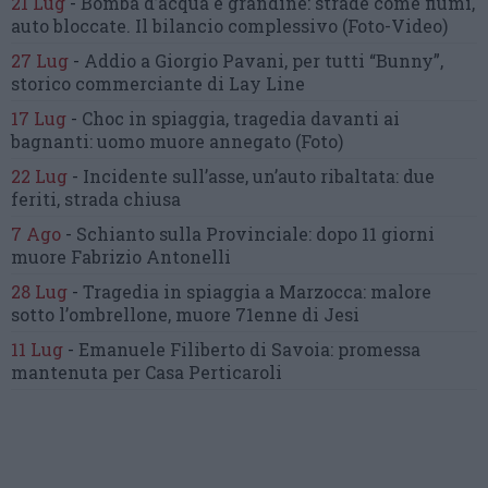
21 Lug
-
Bomba d’acqua e grandine:
strade come fiumi,
auto bloccate.
Il bilancio complessivo
(Foto-Video)
27 Lug
-
Addio a Giorgio Pavani,
per tutti “Bunny”,
storico commerciante di Lay Line
17 Lug
-
Choc in spiaggia,
tragedia davanti ai
bagnanti:
uomo muore annegato
(Foto)
22 Lug
-
Incidente sull’asse, un’auto ribaltata:
due
feriti, strada chiusa
7 Ago
-
Schianto sulla Provinciale:
dopo 11 giorni
muore Fabrizio Antonelli
28 Lug
-
Tragedia in spiaggia a Marzocca:
malore
sotto l’ombrellone,
muore 71enne di Jesi
11 Lug
-
Emanuele Filiberto di Savoia:
promessa
mantenuta
per Casa Perticaroli