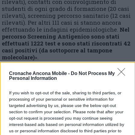
rilevati), contatti con coinvolgimento di
studenti di ogni grado di formazione (20 casi
rilevati), screening percorso sanitario (12 casi
rilevati). Per altri 111 casi si stanno ancora
effettuando le indagini epidemiologiche.
Nel
percorso Screening Antigenico sono stati
effettuati 1222 test e sono stati riscontrati 42
casi positivi (da sottoporre al tampone
molecolare)
».
Cronache Ancona Mobile -
Do Not Process My
Personal Information
© RIPRODUZIONE RISERVATA
If you wish to opt-out of the sale, sharing to third parties, or
Vai alla home
processing of your personal or sensitive information for
targeted advertising by us, please use the below opt-out
section to confirm your selection. Please note that after your
opt-out request is processed you may continue seeing
interest-based ads based on personal information utilized by
us or personal information disclosed to third parties prior to