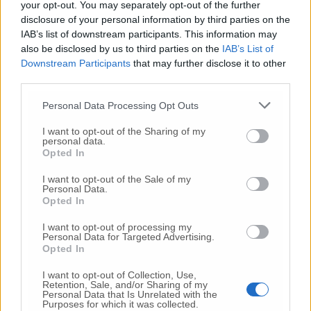
your opt-out. You may separately opt-out of the further
disclosure of your personal information by third parties on the
IAB’s list of downstream participants. This information may
Commenti
also be disclosed by us to third parties on the
IAB’s List of
Downstream Participants
that may further disclose it to other
Nessun commento presente
third parties.
Personal Data Processing Opt Outs
Commenta
I want to opt-out of the Sharing of my
personal data.
Opted In
Commenta l'articolo
I want to opt-out of the Sale of my
Personal Data.
Gli articoli più letti
Opted In
24 Lug
-
Bimbi costretti a colpirsi da soli
e lasciati al
I want to opt-out of processing my
buio:
orrore all’asilo, arrestate due educatrici
Personal Data for Targeted Advertising.
Opted In
26 Lug
-
Scontro tra auto e moto a Numana:
gravissimo un centauro
in eliambulanza a Torrette
I want to opt-out of Collection, Use,
Retention, Sale, and/or Sharing of my
24 Lug
-
Maltrattamenti all’asilo, parla il sindaco:
Personal Data that Is Unrelated with the
Purposes for which it was collected.
«Notifica arrivata in mattinata,
anche i miei figli