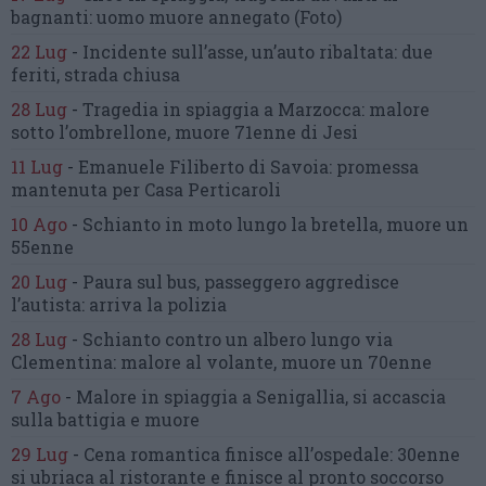
bagnanti:
uomo muore annegato
(Foto)
22 Lug
-
Incidente sull’asse, un’auto ribaltata:
due
feriti, strada chiusa
28 Lug
-
Tragedia in spiaggia a Marzocca:
malore
sotto l’ombrellone,
muore 71enne di Jesi
11 Lug
-
Emanuele Filiberto di Savoia:
promessa
mantenuta
per Casa Perticaroli
10 Ago
-
Schianto in moto lungo la bretella,
muore un
55enne
20 Lug
-
Paura sul bus, passeggero
aggredisce
l’autista: arriva la polizia
28 Lug
-
Schianto contro un albero
lungo via
Clementina:
malore al volante, muore un 70enne
7 Ago
-
Malore in spiaggia a Senigallia,
si accascia
sulla battigia e muore
29 Lug
-
Cena romantica finisce all’ospedale:
30enne
si ubriaca al ristorante
e finisce al pronto soccorso