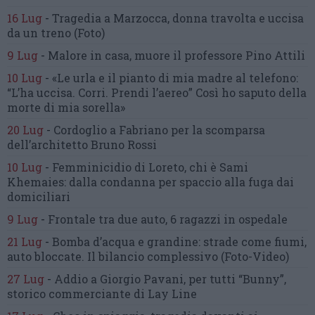
16 Lug
-
Tragedia a Marzocca,
donna travolta e uccisa
da un treno
(Foto)
9 Lug
-
Malore in casa, muore
il professore Pino Attili
10 Lug
-
«Le urla e il pianto di mia madre al telefono:
“L’ha uccisa. Corri. Prendi l’aereo”
Così ho saputo della
morte di mia sorella»
20 Lug
-
Cordoglio a Fabriano per la scomparsa
dell’architetto Bruno Rossi
10 Lug
-
Femminicidio di Loreto, chi è Sami
Khemaies:
dalla condanna per spaccio
alla fuga dai
domiciliari
9 Lug
-
Frontale tra due auto,
6 ragazzi in ospedale
21 Lug
-
Bomba d’acqua e grandine:
strade come fiumi,
auto bloccate.
Il bilancio complessivo
(Foto-Video)
27 Lug
-
Addio a Giorgio Pavani,
per tutti “Bunny”,
storico commerciante di Lay Line