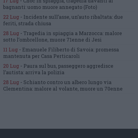
17 Lug
-
Choc in spiaggia,
tragedia davanti ai
bagnanti:
uomo muore annegato
(Foto)
22 Lug
-
Incidente sull’asse, un’auto ribaltata:
due
feriti, strada chiusa
28 Lug
-
Tragedia in spiaggia a Marzocca:
malore
sotto l’ombrellone,
muore 71enne di Jesi
11 Lug
-
Emanuele Filiberto di Savoia:
promessa
mantenuta
per Casa Perticaroli
20 Lug
-
Paura sul bus, passeggero
aggredisce
l’autista: arriva la polizia
28 Lug
-
Schianto contro un albero
lungo via
Clementina:
malore al volante, muore un 70enne