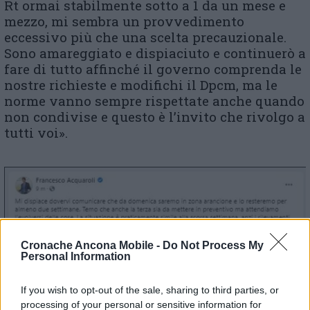
Rt ormai stabilmente sotto a 1 da un mese e
mezzo, mi sembra un provvedimento
eccessivo più che una scelta precauzionale.
Sono amareggiato e dispiaciuto e continuerò a
fare di tutto affinché il governo comprenda le
nostre richieste e modifichi il Dpcm, ma le
norme vanno sempre rispettate anche quando
non condivise e questo è l’invito che rivolgo a
tutti voi».
Cronache Ancona Mobile -
Do Not Process My
Personal Information
If you wish to opt-out of the sale, sharing to third parties, or
processing of your personal or sensitive information for