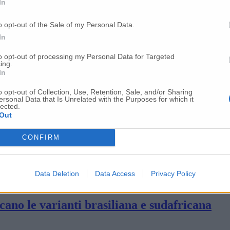
In
osso fuoco, rosso pallido e giallo limone
o opt-out of the Sale of my Personal Data.
In
o gli infermeri dell’Asur»
to opt-out of processing my Personal Data for Targeted
ing.
In
 Musone: cinque città sotto osservazione
o opt-out of Collection, Use, Retention, Sale, and/or Sharing
ersonal Data that Is Unrelated with the Purposes for which it
lected.
Out
tà è dell’Anconetano
CONFIRM
incidenza dei positivi scende al 10%
Data Deletion
Data Access
Privacy Policy
cano le varianti brasiliana e sudafricana