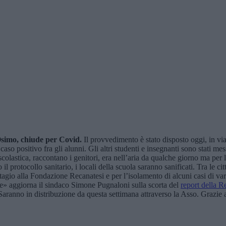
Osimo
, chiude per Covid.
Il provvedimento è stato disposto oggi, in via
 caso positivo fra gli alunni. Gli altri studenti e insegnanti sono stati 
à scolastica, raccontano i genitori, era nell’aria da qualche giorno ma per
il protocollo sanitario, i locali della scuola saranno sanificati. Tra le c
tagio alla Fondazione Recanatesi e per l’isolamento di alcuni casi di var
re» aggiorna il sindaco Simone Pugnaloni sulla scorta del
report della R
Saranno in distribuzione da questa settimana attraverso la Asso. Grazie 