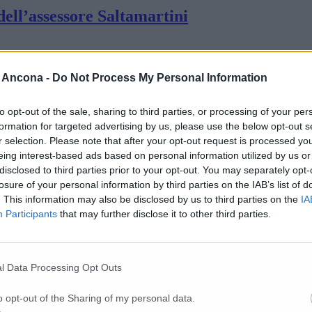
 dell’assessore Saltamartini
a metà nella provincia di Ancona
 Ancona -
Do Not Process My Personal Information
to opt-out of the sale, sharing to third parties, or processing of your per
lo di guardia e chiude parchi e scuole
formation for targeted advertising by us, please use the below opt-out s
r selection. Please note that after your opt-out request is processed y
eing interest-based ads based on personal information utilized by us or
ge il Covid e festeggia 100 anni
disclosed to third parties prior to your opt-out. You may separately opt-
losure of your personal information by third parties on the IAB’s list of
. This information may also be disclosed by us to third parties on the
IA
Participants
that may further disclose it to other third parties.
incidenza dei positivi oltre il 14%
l Data Processing Opt Outs
«No al lockdown per tutta la provincia»
o opt-out of the Sharing of my personal data.