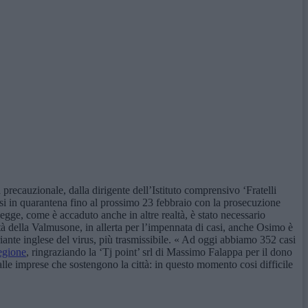
 precauzionale, dalla dirigente dell’Istituto comprensivo ‘Fratelli
messi in quarantena fino al prossimo 23 febbraio con la prosecuzione
 legge, come è accaduto anche in altre realtà, è stato necessario
ittà della Valmusone, in allerta per l’impennata di casi, anche Osimo è
iante inglese del virus, più trasmissibile. « Ad oggi abbiamo 352 casi
egione
, ringraziando la ‘Tj point’ srl di Massimo Falappa per il dono
alle imprese che sostengono la città: in questo momento cosi difficile