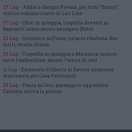
27 Lug
-
Addio a Giorgio Pavani,
per tutti “Bunny”,
storico commerciante di Lay Line
17 Lug
-
Choc in spiaggia,
tragedia davanti ai
bagnanti:
uomo muore annegato
(Foto)
22 Lug
-
Incidente sull’asse, un’auto ribaltata:
due
feriti, strada chiusa
28 Lug
-
Tragedia in spiaggia a Marzocca:
malore
sotto l’ombrellone,
muore 71enne di Jesi
11 Lug
-
Emanuele Filiberto di Savoia:
promessa
mantenuta
per Casa Perticaroli
20 Lug
-
Paura sul bus, passeggero
aggredisce
l’autista: arriva la polizia