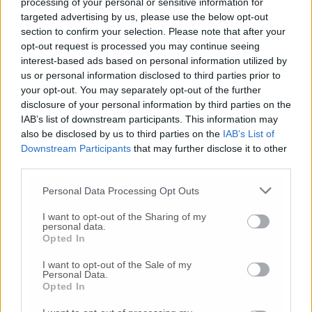
processing of your personal or sensitive information for
Menzo – se non si mettono in atto delle
targeted advertising by us, please use the below opt-out
misure restrittive.
Anche se spiacevole
section to confirm your selection. Please note that after your
bisogna essere coraggiosi e intervenire
opt-out request is processed you may continue seeing
tempestivamente perché gli effetti di una
interest-based ads based on personal information utilized by
chiusura oggi avranno efficacia dopo almeno
us or personal information disclosed to third parties prior to
quindici giorni». Il timore è quello di essere
your opt-out. You may separately opt-out of the further
travolti da una terza ondata. Gli interventi
disclosure of your personal information by third parties on the
restrittivi messi in atto nella nostra regione
IAB’s list of downstream participants. This information may
dal governatore Francesco Acquaroli per
also be disclosed by us to third parties on the
IAB’s List of
arginare focolai, vedono la provincia di
Downstream Participants
that may further disclose it to other
Ancona entrata oggi in zona rossa. Una scelta
third parties.
oramai obbligata di fronte ad un incremento
Personal Data Processing Opt Outs
di contagi oltre il limite delle nuove linee
guida stabilite dal Comitato tecnico
I want to opt-out of the Sharing of my
personal data.
scientifico. Resta alta l’attenzione anche sugli
Opted In
altri territori: osservato speciale la curva
epidemiologica in crescita nella provincia di
I want to opt-out of the Sale of my
Personal Data.
Macerata. L’espandersi della variante inglese
Opted In
indicata con la sigla B.1.1.7 è dovuta alla più
elevata trasmissibilità. La strategia del