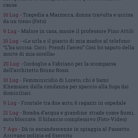
cause
16 Lug
-
Tragedia a Marzocca,
donna travolta e uccisa
da un treno
(Foto)
9 Lug
-
Malore in casa, muore
il professore Pino Attili
10 Lug
-
«Le urla e il pianto di mia madre al telefono:
“L’ha uccisa. Corri. Prendi l’aereo”
Così ho saputo della
morte di mia sorella»
20 Lug
-
Cordoglio a Fabriano per la scomparsa
dell’architetto Bruno Rossi
10 Lug
-
Femminicidio di Loreto, chi è Sami
Khemaies:
dalla condanna per spaccio
alla fuga dai
domiciliari
9 Lug
-
Frontale tra due auto,
6 ragazzi in ospedale
21 Lug
-
Bomba d’acqua e grandine:
strade come fiumi,
auto bloccate.
Il bilancio complessivo
(Foto-Video)
7 Ago
-
Dà in escandescenze in spiaggia al Passetto.
Arrivano polizia ed Esercito