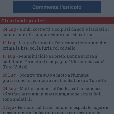
Commenta l'articolo
Gli articoli più letti
24 Lug
-
Bimbi costretti a colpirsi da soli
e lasciati al
buio:
orrore all’asilo, arrestate due educatrici
10 Lug
-
Luigia Fortunato,
l’ennesimo femminicidio:
prima la lite, poi la furia col coltello
10 Lug
-
Femminicidio a Loreto.
Donna uccisa a
coltellate.
Fermato il compagno: “L’ho ammazzata”
(Foto-Video)
26 Lug
-
Scontro tra auto e moto a Numana:
gravissimo un centauro
in eliambulanza a Torrette
24 Lug
-
Maltrattamenti all’asilo, parla il sindaco:
«Notifica arrivata in mattinata,
anche i miei figli
sono andati lì»
2 Ago
-
Fermato col taser,
muore in ospedale dopo un
inseguimento.
Indagini in corso per accertare le