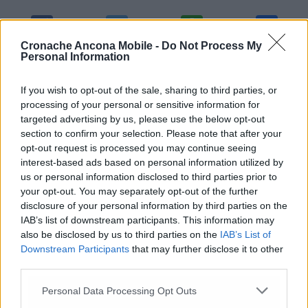
Cronache Ancona Mobile -
Do Not Process My
Personal Information
Commenti
If you wish to opt-out of the sale, sharing to third parties, or
processing of your personal or sensitive information for
Nessun commento presente
targeted advertising by us, please use the below opt-out
section to confirm your selection. Please note that after your
opt-out request is processed you may continue seeing
Commenta
interest-based ads based on personal information utilized by
us or personal information disclosed to third parties prior to
your opt-out. You may separately opt-out of the further
disclosure of your personal information by third parties on the
Commenta l'articolo
IAB’s list of downstream participants. This information may
also be disclosed by us to third parties on the
IAB’s List of
Gli articoli più letti
Downstream Participants
that may further disclose it to other
third parties.
24 Lug
-
Bimbi costretti a colpirsi da soli
e lasciati al
buio:
orrore all’asilo, arrestate due educatrici
Personal Data Processing Opt Outs
26 Lug
-
Scontro tra auto e moto a Numana: