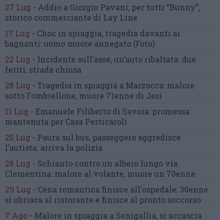
27 Lug
-
Addio a Giorgio Pavani,
per tutti “Bunny”,
storico commerciante di Lay Line
17 Lug
-
Choc in spiaggia,
tragedia davanti ai
bagnanti:
uomo muore annegato
(Foto)
22 Lug
-
Incidente sull’asse, un’auto ribaltata:
due
feriti, strada chiusa
28 Lug
-
Tragedia in spiaggia a Marzocca:
malore
sotto l’ombrellone,
muore 71enne di Jesi
11 Lug
-
Emanuele Filiberto di Savoia:
promessa
mantenuta
per Casa Perticaroli
20 Lug
-
Paura sul bus, passeggero
aggredisce
l’autista: arriva la polizia
28 Lug
-
Schianto contro un albero
lungo via
Clementina:
malore al volante, muore un 70enne
29 Lug
-
Cena romantica finisce all’ospedale:
30enne
si ubriaca al ristorante
e finisce al pronto soccorso
7 Ago
-
Malore in spiaggia a Senigallia,
si accascia