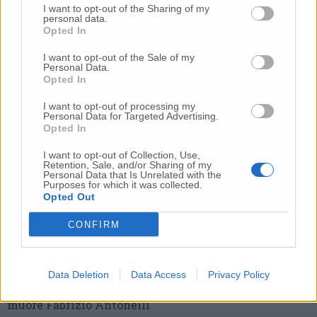
I want to opt-out of the Sharing of my
gravissimo un centauro
in eliambulanza a Torrette
personal data.
Opted In
24 Lug
-
Maltrattamenti all’asilo, parla il sindaco:
«Notifica arrivata in mattinata,
anche i miei figli
I want to opt-out of the Sale of my
sono andati lì»
Personal Data.
Opted In
2 Ago
-
Fermato col taser,
muore in ospedale dopo un
inseguimento.
Indagini in corso per accertare le
I want to opt-out of processing my
cause
Personal Data for Targeted Advertising.
Opted In
16 Lug
-
Tragedia a Marzocca,
donna travolta e uccisa
da un treno
(Foto)
I want to opt-out of Collection, Use,
Retention, Sale, and/or Sharing of my
Personal Data that Is Unrelated with the
7 Ago
-
Dà in escandescenze in spiaggia al Passetto.
Purposes for which it was collected.
Arrivano polizia ed Esercito
Opted Out
20 Lug
-
Cordoglio a Fabriano per la scomparsa
CONFIRM
dell’architetto Bruno Rossi
21 Lug
-
Bomba d’acqua e grandine:
strade come fiumi,
auto bloccate.
Il bilancio complessivo
(Foto-Video)
Data Deletion
Data Access
Privacy Policy
7 Ago
-
Schianto sulla Provinciale:
dopo 11 giorni
muore Fabrizio Antonelli