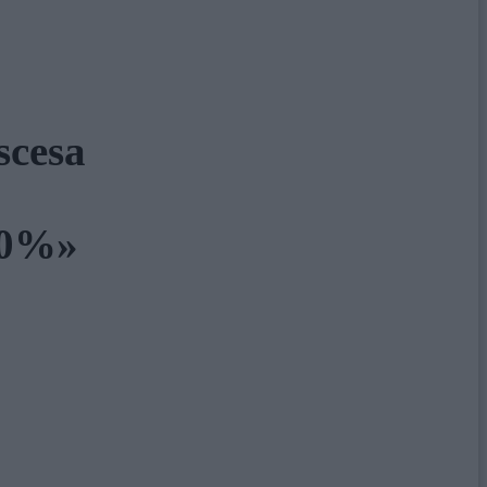
scesa
 60%»