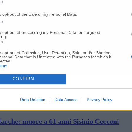
In
La pressione ospedaliera è molto alta Dobbi
o opt-out of the Sale of my Personal Data.
In
he al primo posto in Italia Ma ci sono i pri
to opt-out of processing my Personal Data for Targeted
ing.
In
o opt-out of Collection, Use, Retention, Sale, and/or Sharing
nelle scuole in zona rossa»
ersonal Data that Is Unrelated with the Purposes for which it
lected.
Out
 286 sono della provincia di Ancona
CONFIRM
: alle Marche ne arriveranno 210mila»
Data Deletion
Data Access
Privacy Policy
Marche: muore a 61 anni Sisinio Cecconi