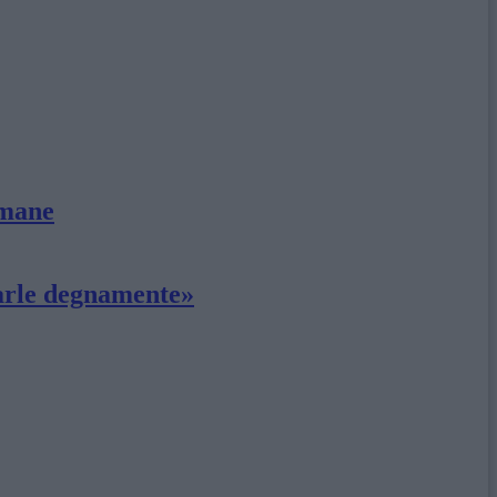
imane
tarle degnamente»