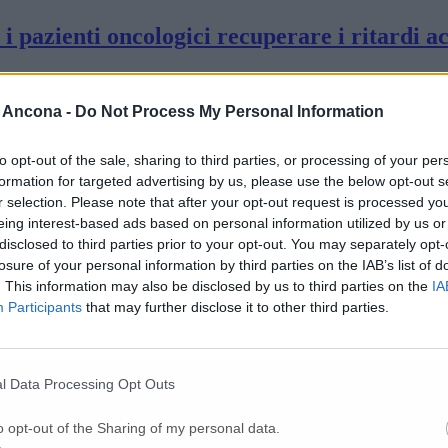
r i pazienti oncologici recuperare i ritardi 
è morta la madre
 Ancona -
Do Not Process My Personal Information
to opt-out of the sale, sharing to third parties, or processing of your per
formation for targeted advertising by us, please use the below opt-out s
uovi casi nelle Marche
r selection. Please note that after your opt-out request is processed y
eing interest-based ads based on personal information utilized by us or
disclosed to third parties prior to your opt-out. You may separately opt-
uattro ricoverate in ospedale
losure of your personal information by third parties on the IAB’s list of
. This information may also be disclosed by us to third parties on the
IA
Participants
that may further disclose it to other third parties.
delle persone fragili Ecco come sarà il pia
l Data Processing Opt Outs
inque nell’Anconetano
o opt-out of the Sharing of my personal data.