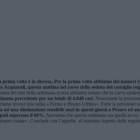
a prima volta è in discesa. Per la prima volta abbiamo dei numeri c
Acquaroli, questa mattina nel corso della seduta del consiglio reg
ra dei dati della settimana scorsa abbiamo notato che la curva epidemio
timana precedente per un totale di 4.848 casi
. Nonostante la pression
riamo invece una salita a Fermo e Pesaro Urbino». Forte la pressione sul
 ad una diminuzione sensibile anzi in questi giorni a Pesaro ed anch
cupati superano il 60%.
Speriamo che questa settimana sia quella in cui l
essere curate». Conclude con l’appello al massimo rispetto delle regole 