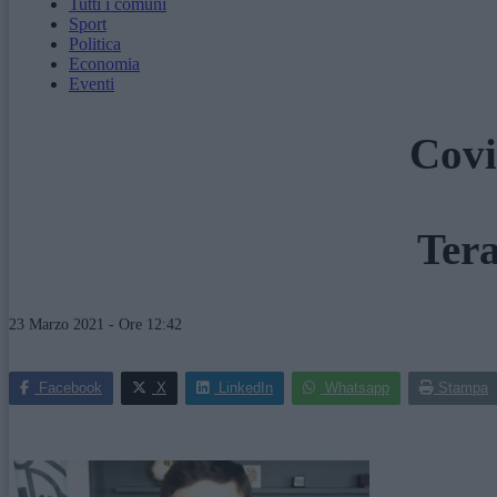
Tutti i comuni
Sport
Politica
Economia
Eventi
Covi
Tera
23 Marzo 2021 - Ore 12:42
Facebook
X
LinkedIn
Whatsapp
Stampa