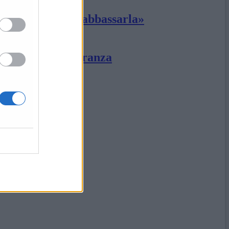
amo riuscire ad abbassarla»
mi segnali di speranza