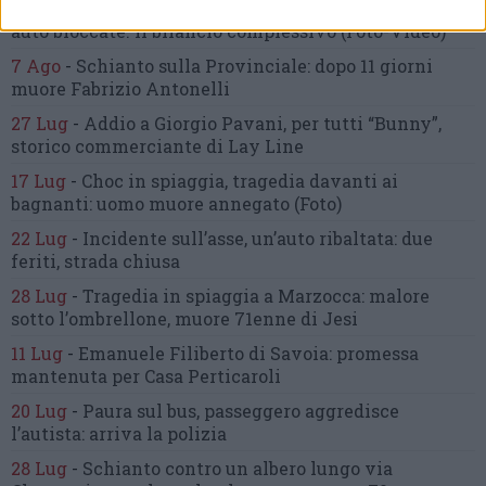
21 Lug
-
Bomba d’acqua e grandine:
strade come fiumi,
auto bloccate.
Il bilancio complessivo
(Foto-Video)
7 Ago
-
Schianto sulla Provinciale:
dopo 11 giorni
muore Fabrizio Antonelli
27 Lug
-
Addio a Giorgio Pavani,
per tutti “Bunny”,
storico commerciante di Lay Line
17 Lug
-
Choc in spiaggia,
tragedia davanti ai
bagnanti:
uomo muore annegato
(Foto)
22 Lug
-
Incidente sull’asse, un’auto ribaltata:
due
feriti, strada chiusa
28 Lug
-
Tragedia in spiaggia a Marzocca:
malore
sotto l’ombrellone,
muore 71enne di Jesi
11 Lug
-
Emanuele Filiberto di Savoia:
promessa
mantenuta
per Casa Perticaroli
20 Lug
-
Paura sul bus, passeggero
aggredisce
l’autista: arriva la polizia
28 Lug
-
Schianto contro un albero
lungo via