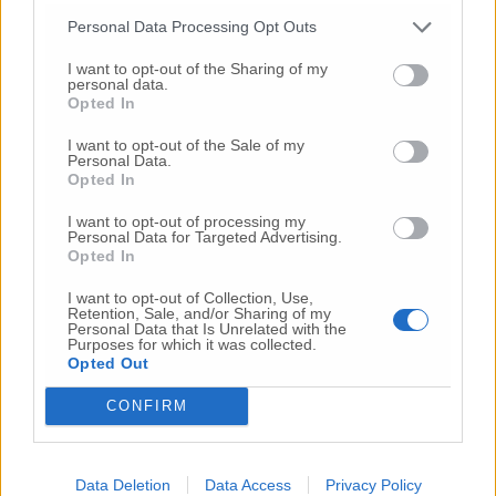
Gli articoli più letti
Personal Data Processing Opt Outs
24 Lug
-
Bimbi costretti a colpirsi da soli
e lasciati al
buio:
orrore all’asilo, arrestate due educatrici
I want to opt-out of the Sharing of my
personal data.
Opted In
26 Lug
-
Scontro tra auto e moto a Numana:
gravissimo un centauro
in eliambulanza a Torrette
I want to opt-out of the Sale of my
Personal Data.
24 Lug
-
Maltrattamenti all’asilo, parla il sindaco:
Opted In
«Notifica arrivata in mattinata,
anche i miei figli
sono andati lì»
I want to opt-out of processing my
Personal Data for Targeted Advertising.
2 Ago
-
Fermato col taser,
muore in ospedale dopo un
Opted In
inseguimento.
Indagini in corso per accertare le
cause
I want to opt-out of Collection, Use,
Retention, Sale, and/or Sharing of my
16 Lug
-
Tragedia a Marzocca,
donna travolta e uccisa
Personal Data that Is Unrelated with the
Purposes for which it was collected.
da un treno
(Foto)
Opted Out
7 Ago
-
Dà in escandescenze in spiaggia al Passetto.
CONFIRM
Arrivano polizia ed Esercito
20 Lug
-
Cordoglio a Fabriano per la scomparsa
dell’architetto Bruno Rossi
Data Deletion
Data Access
Privacy Policy