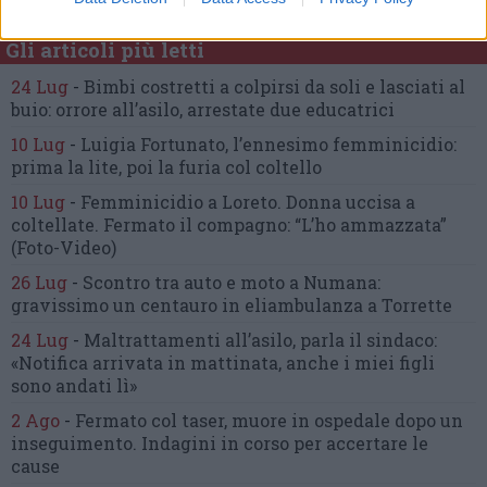
Gli articoli più letti
24 Lug
-
Bimbi costretti a colpirsi da soli
e lasciati al
buio:
orrore all’asilo, arrestate due educatrici
10 Lug
-
Luigia Fortunato,
l’ennesimo femminicidio:
prima la lite, poi la furia col coltello
10 Lug
-
Femminicidio a Loreto.
Donna uccisa a
coltellate.
Fermato il compagno: “L’ho ammazzata”
(Foto-Video)
26 Lug
-
Scontro tra auto e moto a Numana:
gravissimo un centauro
in eliambulanza a Torrette
24 Lug
-
Maltrattamenti all’asilo, parla il sindaco:
«Notifica arrivata in mattinata,
anche i miei figli
sono andati lì»
2 Ago
-
Fermato col taser,
muore in ospedale dopo un
inseguimento.
Indagini in corso per accertare le
cause