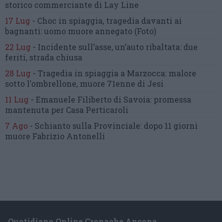
storico commerciante di Lay Line
17 Lug
-
Choc in spiaggia,
tragedia davanti ai
bagnanti:
uomo muore annegato
(Foto)
22 Lug
-
Incidente sull’asse, un’auto ribaltata:
due
feriti, strada chiusa
28 Lug
-
Tragedia in spiaggia a Marzocca:
malore
sotto l’ombrellone,
muore 71enne di Jesi
11 Lug
-
Emanuele Filiberto di Savoia:
promessa
mantenuta
per Casa Perticaroli
7 Ago
-
Schianto sulla Provinciale:
dopo 11 giorni
muore Fabrizio Antonelli
Quotidiano Online Cronache Ancona