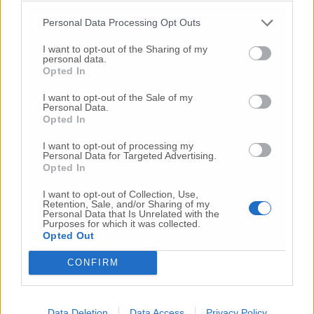
© RIPRODUZIONE RISERVATA
Personal Data Processing Opt Outs
I want to opt-out of the Sharing of my
Vai alla home
personal data.
Opted In
I want to opt-out of the Sale of my
Personal Data.
Opted In
I want to opt-out of processing my
Personal Data for Targeted Advertising.
Opted In
Commenti
I want to opt-out of Collection, Use,
Retention, Sale, and/or Sharing of my
Personal Data that Is Unrelated with the
Nessun commento presente
Purposes for which it was collected.
Opted Out
Commenta
CONFIRM
Commenta l'articolo
Data Deletion
Data Access
Privacy Policy