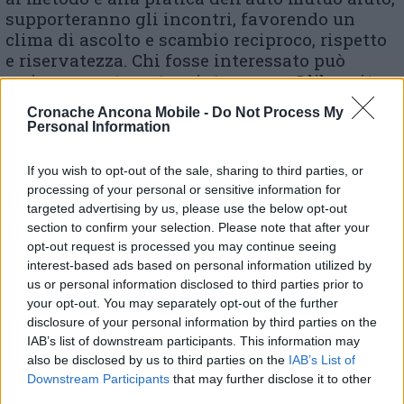
supporteranno gli incontri, favorendo un
clima di ascolto e scambio reciproco, rispetto
e riservatezza. Chi fosse interessato può
scrivere a automutuoaiutoancona@libero.it o
chiamare il numero 071 8705944/51
Cronache Ancona Mobile -
Do Not Process My
(chiedendo di Sonia). L’associazione Auto
Personal Information
mutuo aiuto di Ancona, nata nella primavera
del 2003, ha attivi ad oggi 13 gruppi relativi a
If you wish to opt-out of the sale, sharing to third parties, or
diverse situazioni, che accomunano le
processing of your personal or sensitive information for
persone aderenti: tra i temi trattati il
targeted advertising by us, please use the below opt-out
sostegno a persone con disagio psichico,
section to confirm your selection. Please note that after your
gioco d’azzardo, attacchi di panico, difficoltà
opt-out request is processed you may continue seeing
relazionali, depressione. Attualmente i gruppi
interest-based ads based on personal information utilized by
us or personal information disclosed to third parties prior to
in presenza sono sospesi, ma continuano a
your opt-out. You may separately opt-out of the further
vedersi online.
disclosure of your personal information by third parties on the
IAB’s list of downstream participants. This information may
also be disclosed by us to third parties on the
IAB’s List of
Downstream Participants
that may further disclose it to other
third parties.