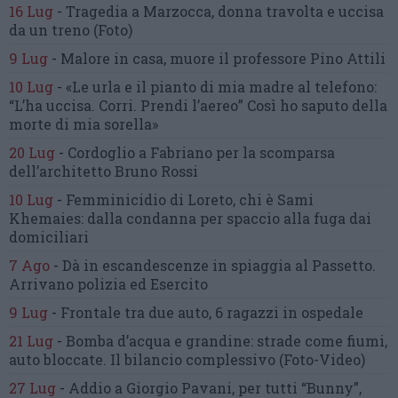
16 Lug
-
Tragedia a Marzocca,
donna travolta e uccisa
da un treno
(Foto)
9 Lug
-
Malore in casa, muore
il professore Pino Attili
10 Lug
-
«Le urla e il pianto di mia madre al telefono:
“L’ha uccisa. Corri. Prendi l’aereo”
Così ho saputo della
morte di mia sorella»
20 Lug
-
Cordoglio a Fabriano per la scomparsa
dell’architetto Bruno Rossi
10 Lug
-
Femminicidio di Loreto, chi è Sami
Khemaies:
dalla condanna per spaccio
alla fuga dai
domiciliari
7 Ago
-
Dà in escandescenze in spiaggia al Passetto.
Arrivano polizia ed Esercito
9 Lug
-
Frontale tra due auto,
6 ragazzi in ospedale
21 Lug
-
Bomba d’acqua e grandine:
strade come fiumi,
auto bloccate.
Il bilancio complessivo
(Foto-Video)
27 Lug
-
Addio a Giorgio Pavani,
per tutti “Bunny”,