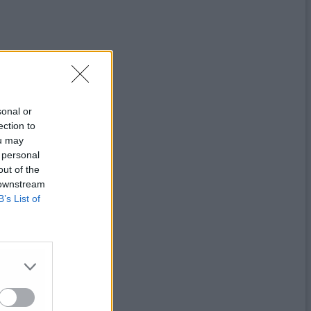
sonal or
ection to
ou may
 personal
out of the
 downstream
B’s List of