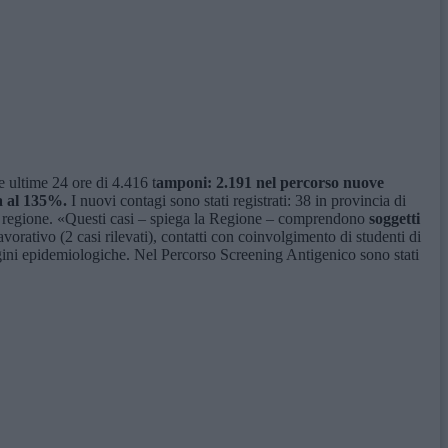
e ultime 24 ore di 4.416 t
amponi: 2.191 nel percorso nuove
ra al 135%.
I nuovi contagi sono stati registrati: 38 in provincia di
ori regione. «Questi casi – spiega la Regione – comprendono
soggetti
ng lavorativo (2 casi rilevati), contatti con coinvolgimento di studenti di
ndagini epidemiologiche. Nel Percorso Screening Antigenico sono stati