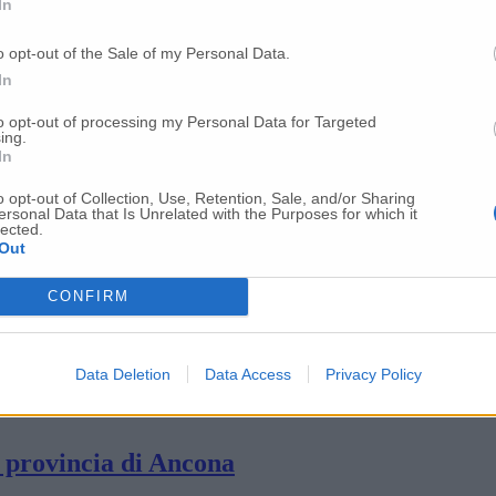
In
27 in provincia di Ancona
o opt-out of the Sale of my Personal Data.
In
to opt-out of processing my Personal Data for Targeted
ni, una vita dedicata alla scuola
ing.
In
o opt-out of Collection, Use, Retention, Sale, and/or Sharing
ono delle provincia di Ancona
ersonal Data that Is Unrelated with the Purposes for which it
lected.
Out
e comandante della Polizia locale di Osimo
CONFIRM
Data Deletion
Data Access
Privacy Policy
incidenza dei positivi sale al 14,1%
n provincia di Ancona