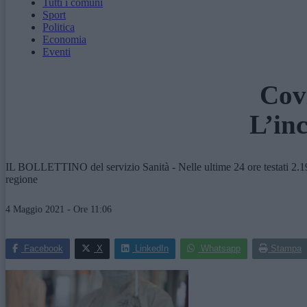
Tutti i comuni
Sport
Politica
Economia
Eventi
Covi
L’inc
IL BOLLETTINO del servizio Sanità - Nelle ultime 24 ore testati 2.191
regione
4 Maggio 2021 - Ore 11:06
Facebook
X
LinkedIn
Whatsapp
Stampa