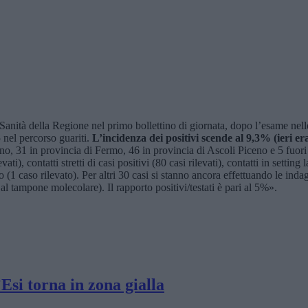
anità della Regione nel primo bollettino di giornata, dopo l’esame nell
 nel percorso guariti.
L’incidenza dei positivi scende al 9,3% (ieri e
ino, 31 in provincia di Fermo, 46 in provincia di Ascoli Piceno e 5 fu
vati), contatti stretti di casi positivi (80 casi rilevati), contatti in setti
io (1 caso rilevato). Per altri 30 casi si stanno ancora effettuando le i
e al tampone molecolare). Il rapporto positivi/testati è pari al 5%».
’Esi torna in zona gialla