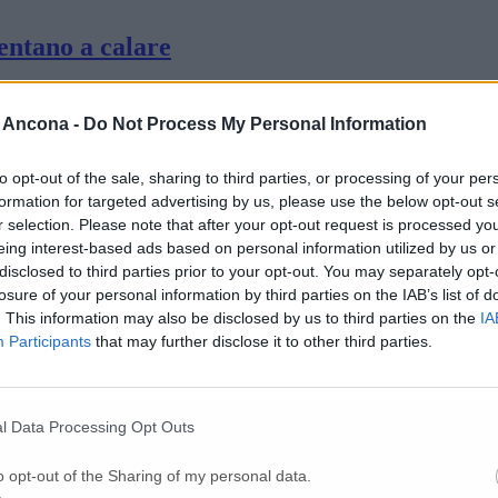
entano a calare
 Ancona -
Do Not Process My Personal Information
tro vaccinale
to opt-out of the sale, sharing to third parties, or processing of your per
formation for targeted advertising by us, please use the below opt-out s
ore illuminato e coraggioso»
r selection. Please note that after your opt-out request is processed y
eing interest-based ads based on personal information utilized by us or
disclosed to third parties prior to your opt-out. You may separately opt-
u 974 tamponi analizzati
losure of your personal information by third parties on the IAB’s list of
. This information may also be disclosed by us to third parties on the
IA
Participants
that may further disclose it to other third parties.
a rallentare, dove sono i milioni di sieri?»
l Data Processing Opt Outs
o opt-out of the Sharing of my personal data.