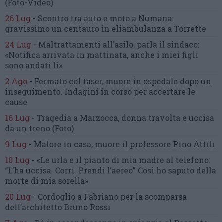
(Foto-Video)
26 Lug
-
Scontro tra auto e moto a Numana:
gravissimo un centauro
in eliambulanza a Torrette
24 Lug
-
Maltrattamenti all’asilo, parla il sindaco:
«Notifica arrivata in mattinata,
anche i miei figli
sono andati lì»
2 Ago
-
Fermato col taser,
muore in ospedale dopo un
inseguimento.
Indagini in corso per accertare le
cause
16 Lug
-
Tragedia a Marzocca,
donna travolta e uccisa
da un treno
(Foto)
9 Lug
-
Malore in casa, muore
il professore Pino Attili
10 Lug
-
«Le urla e il pianto di mia madre al telefono:
“L’ha uccisa. Corri. Prendi l’aereo”
Così ho saputo della
morte di mia sorella»
20 Lug
-
Cordoglio a Fabriano per la scomparsa
dell’architetto Bruno Rossi