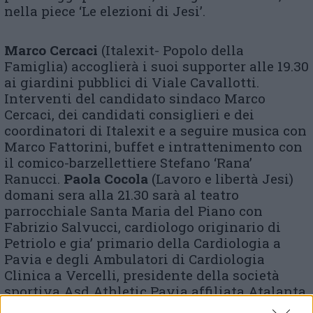
nella piece ‘Le elezioni di Jesi’.
Marco Cercaci
(Italexit- Popolo della
Famiglia) accoglierà i suoi supporter alle 19.30
ai giardini pubblici di Viale Cavallotti.
Interventi del candidato sindaco Marco
Cercaci, dei candidati consiglieri e dei
coordinatori di Italexit e a seguire musica con
Marco Fattorini, buffet e intrattenimento con
il comico-barzellettiere Stefano ‘Rana’
Ranucci.
Paola Cocola
(Lavoro e libertà Jesi)
domani sera alla 21.30 sarà al teatro
parrocchiale Santa Maria del Piano con
Fabrizio Salvucci, cardiologo originario di
Petriolo e gia’ primario della Cardiologia a
Pavia e degli Ambulatori di Cardiologia
Clinica a Vercelli, presidente della società
sportiva Asd Athletic Pavia affiliata Atalanta
Bc ed avente una sezione dedicata allo