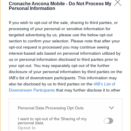
sviluppo delle attività cognitive nei ragazzi
Cronache Ancona Mobile -
Do Not Process My
Personal Information
con sindrome di Down, presidente della Onlus
Pro Burundi ‘Insieme per cambiare’, noto in
If you wish to opt-out of the sale, sharing to third parties, or
Italia per le terapie domiciliari precoci covid
processing of your personal or sensitive information for
oltre che primo firmatario del ricorso contro il
targeted advertising by us, please use the below opt-out
protocollo del ministro Speranza “tachipirina
section to confirm your selection. Please note that after your
e vigile attesa” e contro Aifa che vietava l’uso
opt-out request is processed you may continue seeing
dell’idrossiclorochina.
interest-based ads based on personal information utilized by
us or personal information disclosed to third parties prior to
your opt-out. You may separately opt-out of the further
disclosure of your personal information by third parties on the
© RIPRODUZIONE RISERVATA
IAB’s list of downstream participants. This information may
also be disclosed by us to third parties on the
IAB’s List of
Vai alla home
Downstream Participants
that may further disclose it to other
third parties.
Personal Data Processing Opt Outs
I want to opt-out of the Sharing of my
personal data.
Opted In