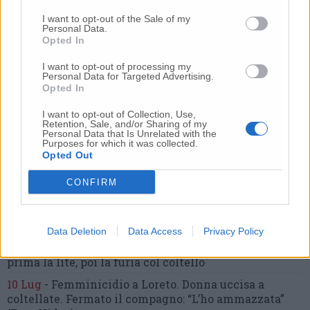
I want to opt-out of the Sale of my
Commenti
Personal Data.
Opted In
Nessun commento presente
I want to opt-out of processing my
Personal Data for Targeted Advertising.
Opted In
Commenta
I want to opt-out of Collection, Use,
Retention, Sale, and/or Sharing of my
Personal Data that Is Unrelated with the
Purposes for which it was collected.
Commenta l'articolo
Opted Out
CONFIRM
Gli articoli più letti
24 Lug
-
Bimbi costretti a colpirsi da soli
e lasciati al
buio:
orrore all’asilo, arrestate due educatrici
Data Deletion
Data Access
Privacy Policy
10 Lug
-
Luigia Fortunato,
l’ennesimo femminicidio:
prima la lite, poi la furia col coltello
10 Lug
-
Femminicidio a Loreto.
Donna uccisa a
coltellate.
Fermato il compagno: “L’ho ammazzata”