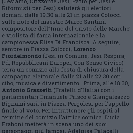
(Jesiamo, Orizzonte Jesi, Patto per Jesi e
Riformisti per Jesi) saluterà gli elettori
domani dalle 19.30 alle 21 in piazza Colocci
sulle note del maestro Marco Santini,
compositore dell’’Inno del Cristo delle Marche’
e violista di fama internazionale e la
campionessa Elisa Di Francisca. A seguire,
sempre in Piazza Colocci,
Lorenzo
Fiordelmondo
(Jesi in Comune, Jesi Respira,
Pd, Repubblicani Europei, Con Senso Civico)
terrà un comizio alla festa di chiusura della
campagna elettorale dalle 21 alle 22.30 con
cibo, musica e divertimento. Prima, alle 18.30,
Antonio Grassetti
(Fratelli d’Italia) con i
parlamentari Emanuele Prisco e Giangaleazzo
Bignami sarà in Piazza Pergolesi per l’appello
finale al voto. Per intrattenere gli ospiti al
termine del comizio l’attrice comica Lucia
Fraboni metterà in scena uno dei suoi
personaggi più famosi, Adalgisa Palacelli,