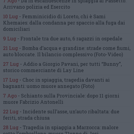
7 Ago
-
Dà in escandescenze in spiaggia al Passetto.
Arrivano polizia ed Esercito
10 Lug
-
Femminicidio di Loreto, chi è Sami
Khemaies:
dalla condanna per spaccio
alla fuga dai
domiciliari
9 Lug
-
Frontale tra due auto,
6 ragazzi in ospedale
21 Lug
-
Bomba d’acqua e grandine:
strade come fiumi,
auto bloccate.
Il bilancio complessivo
(Foto-Video)
27 Lug
-
Addio a Giorgio Pavani,
per tutti “Bunny”,
storico commerciante di Lay Line
17 Lug
-
Choc in spiaggia,
tragedia davanti ai
bagnanti:
uomo muore annegato
(Foto)
7 Ago
-
Schianto sulla Provinciale:
dopo 11 giorni
muore Fabrizio Antonelli
22 Lug
-
Incidente sull’asse, un’auto ribaltata:
due
feriti, strada chiusa
28 Lug
-
Tragedia in spiaggia a Marzocca:
malore
sotto l’ombrellone,
muore 71enne di Jesi