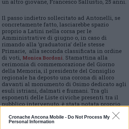
un altro giovane, Francesco Sallustio, 25 anni.
Il passo indietro sollecitato ad Antonelli, se
concretamente fatto, lasciarebbe spazio
proprio a Latini nella corsa per le
Amministrative di giugno o, in caso di
rimando alla ‘graduatoria’ delle stesse
Primarie, alla seconda classificata in ordine
di voti,
. Stamattina alla
Monica Bordoni
cerimonia di commemorazione del Giorno
della Memoria, il presidente del Consiglio
regionale ha deposto una corona di alloro
davanti al monumento di Osimo dedicato agli
esuli istriani, dalmati e fiumani. Tra gli
esponenti delle Liste civiche presenti tra il
pubblico intervenuto, è stata notata proprio
l’assenza di Sandro Antonelli.
Cronache Ancona Mobile -
Do Not Process My
Personal Information
Giorno del Ricordo, deposta la corona di alloro al