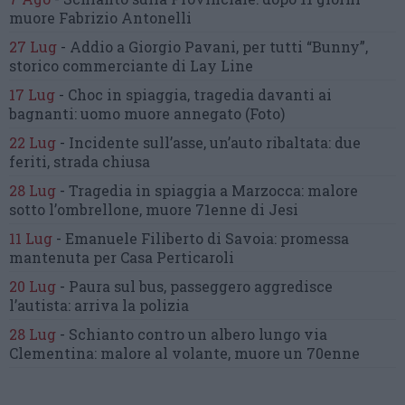
muore Fabrizio Antonelli
27 Lug
-
Addio a Giorgio Pavani,
per tutti “Bunny”,
storico commerciante di Lay Line
17 Lug
-
Choc in spiaggia,
tragedia davanti ai
bagnanti:
uomo muore annegato
(Foto)
22 Lug
-
Incidente sull’asse, un’auto ribaltata:
due
feriti, strada chiusa
28 Lug
-
Tragedia in spiaggia a Marzocca:
malore
sotto l’ombrellone,
muore 71enne di Jesi
11 Lug
-
Emanuele Filiberto di Savoia:
promessa
mantenuta
per Casa Perticaroli
20 Lug
-
Paura sul bus, passeggero
aggredisce
l’autista: arriva la polizia
28 Lug
-
Schianto contro un albero
lungo via
Clementina:
malore al volante, muore un 70enne