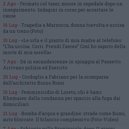
2 Ago
-
Fermato col taser,
muore in ospedale dopo un
inseguimento.
Indagini in corso per accertare le
cause
16 Lug
-
Tragedia a Marzocca,
donna travolta e uccisa
da un treno
(Foto)
10 Lug
-
«Le urla e il pianto di mia madre al telefono:
“L’ha uccisa. Corri. Prendi l’aereo”
Così ho saputo della
morte di mia sorella»
7 Ago
-
Dà in escandescenze in spiaggia al Passetto.
Arrivano polizia ed Esercito
20 Lug
-
Cordoglio a Fabriano per la scomparsa
dell’architetto Bruno Rossi
10 Lug
-
Femminicidio di Loreto, chi è Sami
Khemaies:
dalla condanna per spaccio
alla fuga dai
domiciliari
21 Lug
-
Bomba d’acqua e grandine:
strade come fiumi,
auto bloccate.
Il bilancio complessivo
(Foto-Video)
7 Ago
-
Schianto sulla Provinciale:
dopo 11 giorni